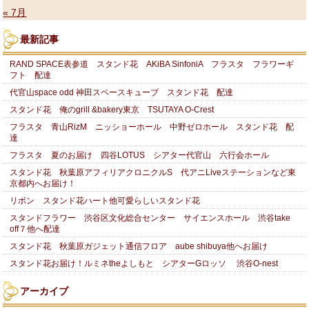
« 7月
最新記事
RAND SPACE表参道 スタンド花 AKiBA SinfoniA フラスタ フラワーギ
フト 配達
代官山space odd 神田スペースキューブ スタンド花 配達
スタンド花 俺のgrill &bakery東京 TSUTAYA O-Crest
フラスタ 青山RizM ニッショーホール 中野ゼロホール スタンド花 配
達
フラスタ 夏のお届け 四谷LOTUS シアター代官山 六行会ホール
スタンド花 秋葉原アフィリアクロニクルS 代アニLiveステーションなど東
京都内へお届け！
リボン スタンド花ハート他可愛らしいスタンド花
スタンドフラワー 渋谷区文化総合センター サイエンスホール 渋谷take
off７他へ配達
スタンド花 秋葉原ガジェット通信フロア aube shibuya他へお届け
スタンド花お届け！ルミネtheよしもと シアターGロッソ 渋谷O-nest
アーカイブ