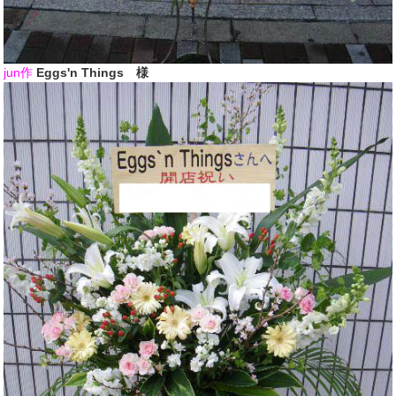
jun作
Eggs'n Things 様