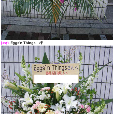
jun作
Eggs'n Things 様