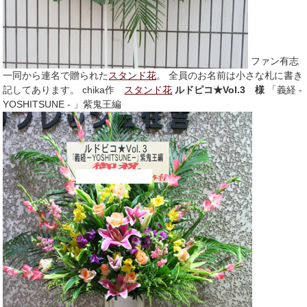
ファン有志
一同から連名で贈られた
スタンド花
。 全員のお名前は小さな札に書き
記してあります。 chika作
スタンド花
ルドピコ★Vol.3 様
「義経 -
YOSHITSUNE - 」紫鬼王編