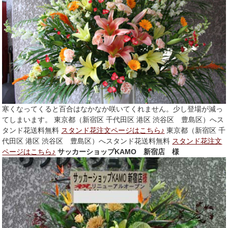
寒くなってくると百合はなかなか咲いてくれません。少し登場が減っ
てしまいます。 東京都（新宿区 千代田区 港区 渋谷区 豊島区）へス
タンド花送料無料
スタンド花注文ページはこちら♪
東京都（新宿区 千
代田区 港区 渋谷区 豊島区）へスタンド花送料無料
スタンド花注文
ページはこちら♪
サッカーショップKAMO 新宿店 様