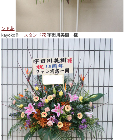
ンド花
kayoko作
スタンド花
宇田川美樹 様