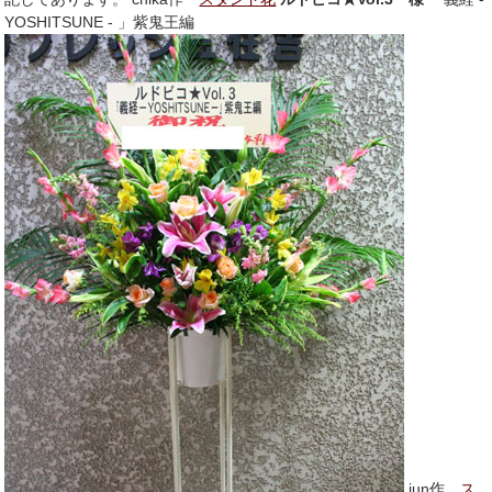
YOSHITSUNE - 」紫鬼王編
jun作
ス