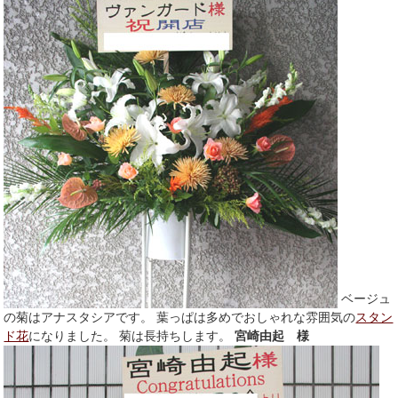
ベージュ
の菊はアナスタシアです。 葉っぱは多めでおしゃれな雰囲気の
スタン
ド花
になりました。 菊は長持ちします。
宮崎由起 様