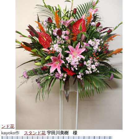
ンド花
kayoko作
スタンド花
宇田川美樹 様