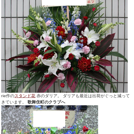
rie作の
スタンド花
赤のダリア。 ダリアも最近は出荷がぐっと減って
きています。
歌舞伎町のクラブへ