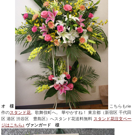
オ 様
こちらもrie
作の
スタンド花
。歌舞伎町へ。 華やかすね！ 東京都（新宿区 千代田
区 港区 渋谷区 豊島区）へスタンド花送料無料
スタンド花注文ペー
ジはこちら♪
ヴァンガード 様