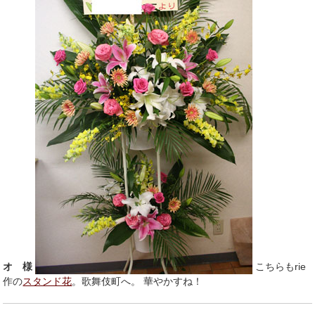
オ 様
こちらもrie
作の
スタンド花
。歌舞伎町へ。 華やかすね！