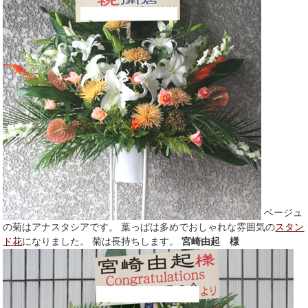
ベージュ
の菊はアナスタシアです。 葉っぱは多めでおしゃれな雰囲気の
スタン
ド花
になりました。 菊は長持ちします。
宮崎由起 様