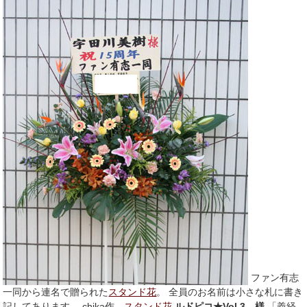
ファン有志
一同から連名で贈られた
スタンド花
。 全員のお名前は小さな札に書き
記してあります。 chika作
スタンド花
ルドピコ★Vol.3 様
「義経 -