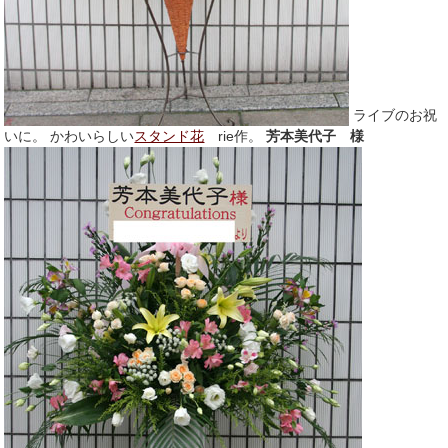
ライブのお祝
いに。 かわいらしい
スタンド花
rie作。
芳本美代子 様