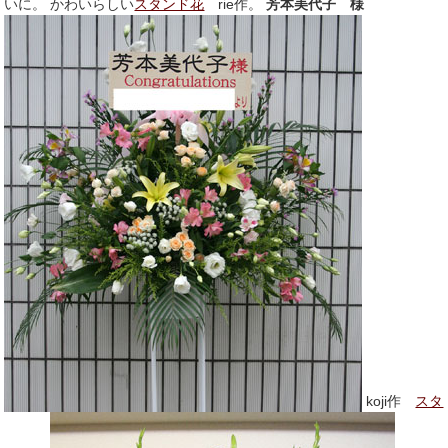
いに。 かわいらしい
スタンド花
rie作。
芳本美代子 様
koji作
スタ