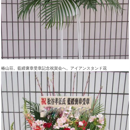
椿山荘。藍綬褒章受章記念祝賀会へ。アイアンスタンド花