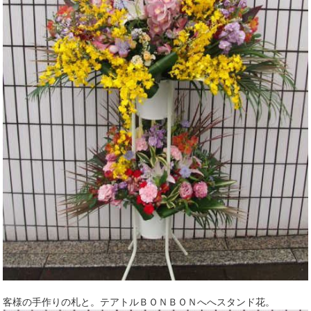
客様の手作りの札と。テアトルＢＯＮＢＯＮへへスタンド花。