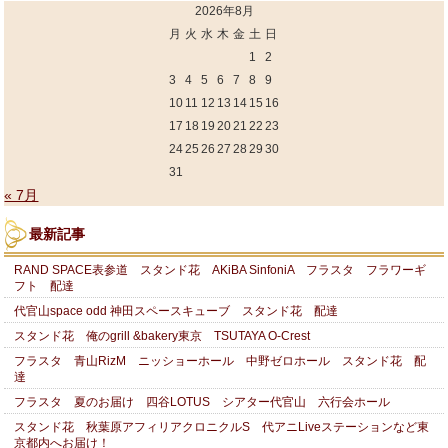
2026年8月
月
火
水
木
金
土
日
1
2
3
4
5
6
7
8
9
10
11
12
13
14
15
16
17
18
19
20
21
22
23
24
25
26
27
28
29
30
31
« 7月
最新記事
RAND SPACE表参道 スタンド花 AKiBA SinfoniA フラスタ フラワーギ
フト 配達
代官山space odd 神田スペースキューブ スタンド花 配達
スタンド花 俺のgrill &bakery東京 TSUTAYA O-Crest
フラスタ 青山RizM ニッショーホール 中野ゼロホール スタンド花 配
達
フラスタ 夏のお届け 四谷LOTUS シアター代官山 六行会ホール
スタンド花 秋葉原アフィリアクロニクルS 代アニLiveステーションなど東
京都内へお届け！