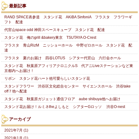
最新記事
RAND SPACE表参道 スタンド花 AKiBA SinfoniA フラスタ フラワーギ
フト 配達
代官山space odd 神田スペースキューブ スタンド花 配達
スタンド花 俺のgrill &bakery東京 TSUTAYA O-Crest
フラスタ 青山RizM ニッショーホール 中野ゼロホール スタンド花 配
達
フラスタ 夏のお届け 四谷LOTUS シアター代官山 六行会ホール
スタンド花 秋葉原アフィリアクロニクルS 代アニLiveステーションなど東
京都内へお届け！
リボン スタンド花ハート他可愛らしいスタンド花
スタンドフラワー 渋谷区文化総合センター サイエンスホール 渋谷take
off７他へ配達
スタンド花 秋葉原ガジェット通信フロア aube shibuya他へお届け
スタンド花お届け！ルミネtheよしもと シアターGロッソ 渋谷O-nest
アーカイブ
2021年7月 (1)
2021年1月 (1)