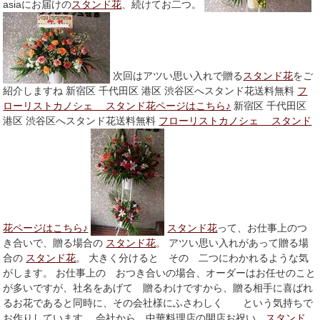
asiaにお届けの
スタンド花
、続けてお二つ。
次回はアツい思い入れで贈る
スタンド花
をご
紹介しますね 新宿区 千代田区 港区 渋谷区へスタンド花送料無料
フ
ローリストカノシェ スタンド花ページはこちら♪
新宿区 千代田区
港区 渋谷区へスタンド花送料無料
フローリストカノシェ スタンド
花ページはこちら♪
スタンド花
って、お仕事上のつ
き合いで、贈る場合の
スタンド花
。 アツい思い入れがあって贈る場
合の
スタンド花
。 大きく分けると その 二つにわかれるような気
がします。 お仕事上の おつき合いの場合、オーダーはお任せのこと
が多いですが、社名をあげて 贈るわけですから、贈る相手に喜ばれ
るお花であると同時に、その会社様にふさわしく という気持ちで
お作りしています。 会社から、中華料理店の開店お祝い
スタンド