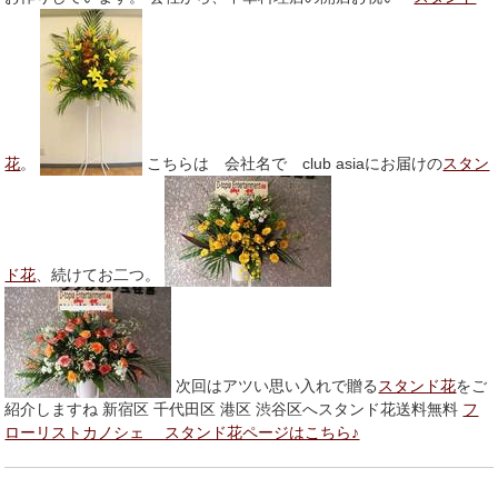
花
。
こちらは 会社名で club asiaにお届けの
スタン
ド花
、続けてお二つ。
次回はアツい思い入れで贈る
スタンド花
をご
紹介しますね 新宿区 千代田区 港区 渋谷区へスタンド花送料無料
フ
ローリストカノシェ スタンド花ページはこちら♪