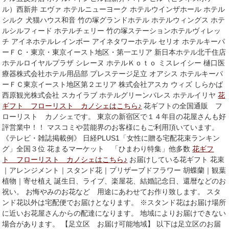
ル）西新井 エヴァ ホテルニューヨーク ホテルウインザホール ホテル
シルク 犬猫ハウス和音 竹の塚グランドホテル ホテルウィングス ホテ
ルシルフィード ホテルチェリー 竹の塚ステーションホテルヴィレッ
チ アイネホテルレインボー アイネタワーホテル セリオ ホテルキーパ
ーＦＣ・東京・東京イースト地区・第一エリア 新日本ホテル北千住店
ホテルロイヤルプラザ シレーヌ ホテルＫｏｔｏ ミスレイシー 樋口医
療器株式会社ホテル用品部 プレステージ足立 オアシス ホテルキーパ
ーＦＣ東京イースト地区第２エリア 株式会社アスカ ウィズ しらかば
西原観光株式会社 スカイラブ ホテルグリーンパレス ホテルイリヤ
花
ギフト フローリスト カノシェはこちら♪
花ギフトの全国通販 フ
ローリスト カノシェです。 東京の新宿区で１４年目の花屋さんも好
評営業中！！ マスコミや芸能界のお客様にもご利用頂いています。
《テレビ・雑誌掲載例》 日経PLUS1「女性に贈る宅配花束ランキン
グ」全国３位 花まるマーケット 「ひまわり特集」他多数
花ギフ
ト フローリスト カノシェはこちら♪
お届けしている花ギフト 花束
｜アレンジメント｜スタンド花｜プリザーブドフラワー 胡蝶蘭｜観葉
植物｜寄せ植え 誕生日、ライブ、楽屋花、結婚記念日、還暦などのお
祝い。 お悔やみのお花など 用途にあわせてお作り致します。 スタ
ンド花以外は宅配便でお届けとなります。 ※スタンド花はお届け場所
に近いお花屋さんからの配達になります。 地域によりお届けできない
場合があります。 【足立区 お届け可能地域】 以下は足立区のお届