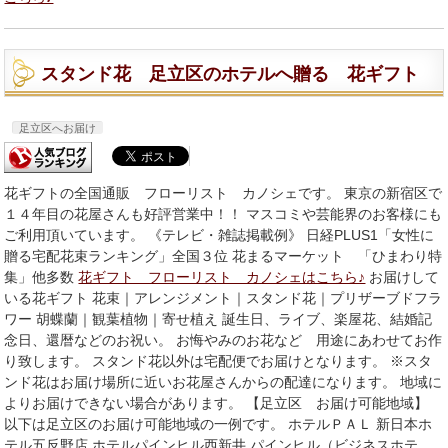
スタンド花 足立区のホテルへ贈る 花ギフト
足立区へお届け
花ギフトの全国通販 フローリスト カノシェです。 東京の新宿区で
１４年目の花屋さんも好評営業中！！ マスコミや芸能界のお客様にも
ご利用頂いています。 《テレビ・雑誌掲載例》 日経PLUS1「女性に
贈る宅配花束ランキング」全国３位 花まるマーケット 「ひまわり特
集」他多数
花ギフト フローリスト カノシェはこちら♪
お届けして
いる花ギフト 花束｜アレンジメント｜スタンド花｜プリザーブドフラ
ワー 胡蝶蘭｜観葉植物｜寄せ植え 誕生日、ライブ、楽屋花、結婚記
念日、還暦などのお祝い。 お悔やみのお花など 用途にあわせてお作
り致します。 スタンド花以外は宅配便でお届けとなります。 ※スタ
ンド花はお届け場所に近いお花屋さんからの配達になります。 地域に
よりお届けできない場合があります。 【足立区 お届け可能地域】
以下は足立区のお届け可能地域の一例です。 ホテルＰＡＬ 新日本ホ
テル五反野店 ホテルパインヒル西新井 パインヒル（ビジネスホテ