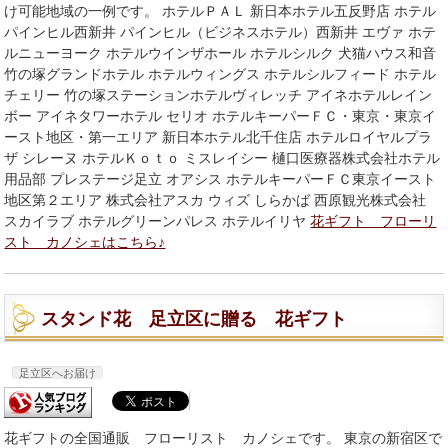
け可能地域の一例です。 ホテルＰＡＬ 新日本ホテル五反野店 ホテル
パインヒル西新井 パインヒル（ビジネスホテル）西新井 エヴァ ホテ
ルニューヨーク ホテルウインザホール ホテルシルク 犬猫ハウス和音
竹の塚グランドホテル ホテルウィングス ホテルシルフィード ホテル
チェリー 竹の塚ステーションホテルヴィレッチ アイネホテルレイン
ボー アイネタワーホテル セリオ ホテルキーパーＦＣ・東京・東京イ
ースト地区・第一エリア 新日本ホテル北千住店 ホテルロイヤルプラ
ザ シレーヌ ホテルＫｏｔｏ ミスレイシー 樋口医療器株式会社ホテル
用品部 プレステージ足立 オアシス ホテルキーパーＦＣ東京イースト
地区第２エリア 株式会社アスカ ウィズ しらかば 西原観光株式会社
スカイラブ ホテルグリーンパレス ホテルイリヤ
花ギフト フローリ
スト カノシェはこちら♪
スタンド花 足立区に贈る 花ギフト
足立区へお届け
花ギフトの全国通販 フローリスト カノシェです。 東京の新宿区で