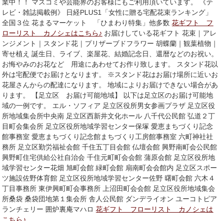
業中！！ マスコミや芸能界のお客様にもご利用頂いています。 《テ
レビ・雑誌掲載例》 日経PLUS1「女性に贈る宅配花束ランキング」
全国３位 花まるマーケット 「ひまわり特集」他多数
花ギフト フ
ローリスト カノシェはこちら♪
お届けしている花ギフト 花束｜アレ
ンジメント｜スタンド花｜プリザーブドフラワー 胡蝶蘭｜観葉植物｜
寄せ植え 誕生日、ライブ、楽屋花、結婚記念日、還暦などのお祝い。
お悔やみのお花など 用途にあわせてお作り致します。 スタンド花以
外は宅配便でお届けとなります。 ※スタンド花はお届け場所に近いお
花屋さんからの配達になります。 地域によりお届けできない場合があ
ります。 【足立区 お届け可能地域】 以下は足立区のお届け可能地
域の一例です。 エル・ソフィア 足立区役所男女参画プラザ 足立区役
所地域集会所中央南 足立区西新井文化ホール 八千代公民館 弘道２丁
目町会集会所 足立区役所地域学習センター保塚 愛恵まちづくり記念
館事務室 愛恵まちづくり記念館まちづくり工房館事務室 六町神社社
務所 足立区勤労福祉会館 千住五丁目会館 仏壇会館 興野南町会公民館
興野町住宅供給公社自治会 千住元町町会会館 蒲原会館 足立区役所地
域学習センター花畑 旭町会館 緑町会館 扇南町会会館内 足立区スポー
ツ施設佐野体育館 足立区役所地域学習センター佐野 曙町会館 六木４
丁目事務所 東伊興町町会事務所 上沼田町会会館 足立区役所地域集会
所桑袋 桑袋団地第１集会所 舎人公民館 ダンデライオン ユーコトピア
ランチェリー 囲炉裏庵マハロ
花ギフト フローリスト カノシェは
こちら♪