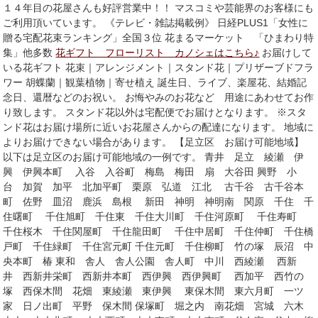
１４年目の花屋さんも好評営業中！！ マスコミや芸能界のお客様にも
ご利用頂いています。 《テレビ・雑誌掲載例》 日経PLUS1「女性に
贈る宅配花束ランキング」全国３位 花まるマーケット 「ひまわり特
集」他多数
花ギフト フローリスト カノシェはこちら♪
お届けして
いる花ギフト 花束｜アレンジメント｜スタンド花｜プリザーブドフラ
ワー 胡蝶蘭｜観葉植物｜寄せ植え 誕生日、ライブ、楽屋花、結婚記
念日、還暦などのお祝い。 お悔やみのお花など 用途にあわせてお作
り致します。 スタンド花以外は宅配便でお届けとなります。 ※スタ
ンド花はお届け場所に近いお花屋さんからの配達になります。 地域に
よりお届けできない場合があります。 【足立区 お届け可能地域】
以下は足立区のお届け可能地域の一例です。 青井 足立 綾瀬 伊
興 伊興本町 入谷 入谷町 梅島 梅田 扇 大谷田 興野 小
台 加賀 加平 北加平町 栗原 弘道 江北 古千谷 古千谷本
町 佐野 皿沼 鹿浜 島根 新田 神明 神明南 関原 千住 千
住曙町 千住旭町 千住東 千住大川町 千住河原町 千住寿町
千住桜木 千住関屋町 千住龍田町 千住中居町 千住仲町 千住橋
戸町 千住緑町 千住宮元町 千住元町 千住柳町 竹の塚 辰沼 中
央本町 椿 東和 舎人 舎人公園 舎人町 中川 西綾瀬 西新
井 西新井栄町 西新井本町 西伊興 西伊興町 西加平 西竹の
塚 西保木間 花畑 東綾瀬 東伊興 東保木間 東六月町 一ツ
家 日ノ出町 平野 保木間 保塚町 堀之内 南花畑 宮城 六木