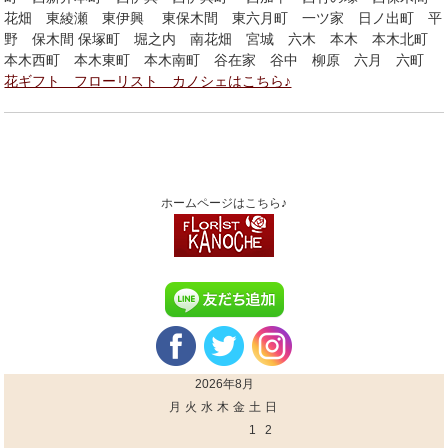
花畑 東綾瀬 東伊興 東保木間 東六月町 一ツ家 日ノ出町 平
野 保木間 保塚町 堀之内 南花畑 宮城 六木 本木 本木北町
本木西町 本木東町 本木南町 谷在家 谷中 柳原 六月 六町
花ギフト フローリスト カノシェはこちら♪
ホームページはこちら♪
2026年8月
月
火
水
木
金
土
日
1
2