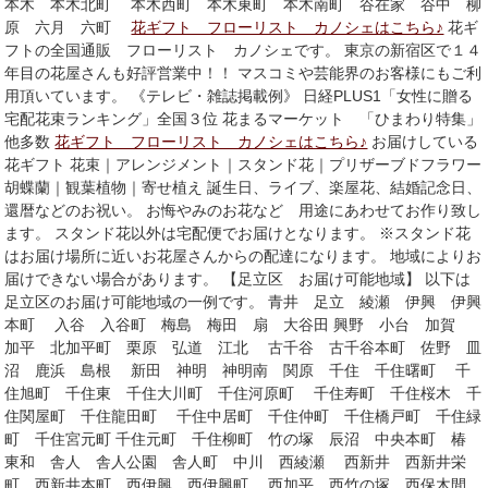
本木 本木北町 本木西町 本木東町 本木南町 谷在家 谷中 柳
原 六月 六町
花ギフト フローリスト カノシェはこちら♪
花ギ
フトの全国通販 フローリスト カノシェです。 東京の新宿区で１４
年目の花屋さんも好評営業中！！ マスコミや芸能界のお客様にもご利
用頂いています。 《テレビ・雑誌掲載例》 日経PLUS1「女性に贈る
宅配花束ランキング」全国３位 花まるマーケット 「ひまわり特集」
他多数
花ギフト フローリスト カノシェはこちら♪
お届けしている
花ギフト 花束｜アレンジメント｜スタンド花｜プリザーブドフラワー
胡蝶蘭｜観葉植物｜寄せ植え 誕生日、ライブ、楽屋花、結婚記念日、
還暦などのお祝い。 お悔やみのお花など 用途にあわせてお作り致し
ます。 スタンド花以外は宅配便でお届けとなります。 ※スタンド花
はお届け場所に近いお花屋さんからの配達になります。 地域によりお
届けできない場合があります。 【足立区 お届け可能地域】 以下は
足立区のお届け可能地域の一例です。 青井 足立 綾瀬 伊興 伊興
本町 入谷 入谷町 梅島 梅田 扇 大谷田 興野 小台 加賀
加平 北加平町 栗原 弘道 江北 古千谷 古千谷本町 佐野 皿
沼 鹿浜 島根 新田 神明 神明南 関原 千住 千住曙町 千
住旭町 千住東 千住大川町 千住河原町 千住寿町 千住桜木 千
住関屋町 千住龍田町 千住中居町 千住仲町 千住橋戸町 千住緑
町 千住宮元町 千住元町 千住柳町 竹の塚 辰沼 中央本町 椿
東和 舎人 舎人公園 舎人町 中川 西綾瀬 西新井 西新井栄
町 西新井本町 西伊興 西伊興町 西加平 西竹の塚 西保木間