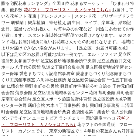
贈る宅配花束ランキング」全国３位 花まるマーケット 「ひまわり特
集」他多数
花ギフト フローリスト カノシェはこちら♪
お届けして
いる花ギフト 花束｜アレンジメント｜スタンド花｜プリザーブドフラ
ワー 胡蝶蘭｜観葉植物｜寄せ植え 誕生日、ライブ、楽屋花、結婚記
念日、還暦などのお祝い。 お悔やみのお花など 用途にあわせてお作
り致します。 スタンド花以外は宅配便でお届けとなります。 ※スタ
ンド花はお届け場所に近いお花屋さんからの配達になります。 地域に
よりお届けできない場合があります。 【足立区 お届け可能地域】
以下は足立区のお届け可能地域の一例です。 エル・ソフィア 足立区
役所男女参画プラザ 足立区役所地域集会所中央南 足立区西新井文化
ホール 八千代公民館 弘道２丁目町会集会所 足立区役所地域学習セン
ター保塚 愛恵まちづくり記念館事務室 愛恵まちづくり記念館まちづ
くり工房館事務室 六町神社社務所 足立区勤労福祉会館 千住五丁目会
館 仏壇会館 興野南町会公民館 興野町住宅供給公社自治会 千住元町町
会会館 蒲原会館 足立区役所地域学習センター花畑 旭町会館 緑町会館
扇南町会会館内 足立区スポーツ施設佐野体育館 足立区役所地域学習
センター佐野 曙町会館 六木４丁目事務所 東伊興町町会事務所 上沼田
町会会館 足立区役所地域集会所桑袋 桑袋団地第１集会所 舎人公民館
ダンデライオン ユーコトピア ランチェリー 囲炉裏庵マハロ
花ギフ
ト フローリスト カノシェはこちら♪
花ギフトの全国通販 フロー
リスト カノシェです。 東京の新宿区で１４年目の花屋さんも好評営