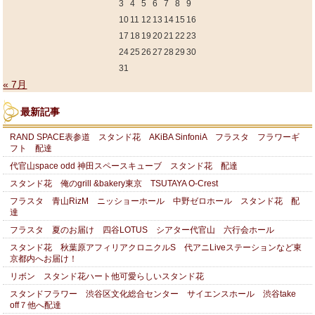
3
4
5
6
7
8
9
10
11
12
13
14
15
16
17
18
19
20
21
22
23
24
25
26
27
28
29
30
31
« 7月
最新記事
RAND SPACE表参道 スタンド花 AKiBA SinfoniA フラスタ フラワーギ
フト 配達
代官山space odd 神田スペースキューブ スタンド花 配達
スタンド花 俺のgrill &bakery東京 TSUTAYA O-Crest
フラスタ 青山RizM ニッショーホール 中野ゼロホール スタンド花 配
達
フラスタ 夏のお届け 四谷LOTUS シアター代官山 六行会ホール
スタンド花 秋葉原アフィリアクロニクルS 代アニLiveステーションなど東
京都内へお届け！
リボン スタンド花ハート他可愛らしいスタンド花
スタンドフラワー 渋谷区文化総合センター サイエンスホール 渋谷take
off７他へ配達