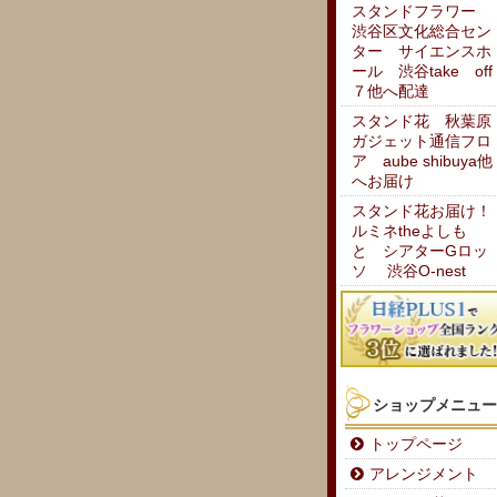
スタンドフラワー
渋谷区文化総合セン
ター サイエンスホ
ール 渋谷take off
７他へ配達
スタンド花 秋葉原
ガジェット通信フロ
ア aube shibuya他
へお届け
スタンド花お届け！
ルミネtheよしも
と シアターGロッ
ソ 渋谷O-nest
ショップメニュー
トップページ
アレンジメント