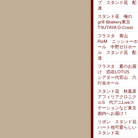
ブ スタンド花 配
達
スタンド花 俺の
grill &bakery東京
TSUTAYA O-Crest
フラスタ 青山
RizM ニッショーホ
ール 中野ゼロホー
ル スタンド花 配
達
フラスタ 夏のお届
け 四谷LOTUS
シアター代官山 六
行会ホール
スタンド花 秋葉原
アフィリアクロニク
ルS 代アニLiveス
テーションなど東京
都内へお届け！
リボン スタンド花
ハート他可愛らしい
スタンド花