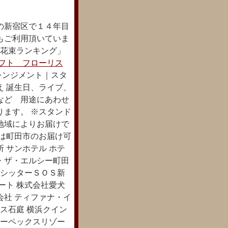
の新宿区で１４年目
もご利用頂いていま
配花束ランキング」
フト フローリス
レンジメント｜スタ
え 誕生日、ライブ、
など 用途にあわせ
ります。 ※スタンド
地域によりお届けで
下は町田市のお届け可
 サンホテル ホテ
・ザ・エルシー町田
トシッターＳＯＳ新
ート 株式会社愛犬
会社 ティファナ・イ
ス石庭 横浜クイン
エーペックスリゾー