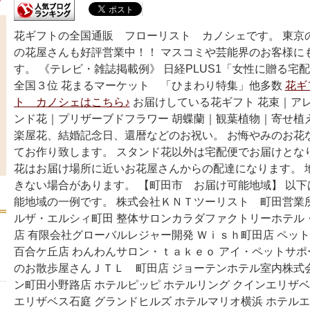
花ギフトの全国通販 フローリスト カノシェです。 東京
の花屋さんも好評営業中！！ マスコミや芸能界のお客様に
す。 《テレビ・雑誌掲載例》 日経PLUS1「女性に贈る宅
全国３位 花まるマーケット 「ひまわり特集」他多数
花ギ
ト カノシェはこちら♪
お届けしている花ギフト 花束｜ア
ンド花｜プリザーブドフラワー 胡蝶蘭｜観葉植物｜寄せ植
楽屋花、結婚記念日、還暦などのお祝い。 お悔やみのお花
てお作り致します。 スタンド花以外は宅配便でお届けとな
花はお届け場所に近いお花屋さんからの配達になります。 
きない場合があります。 【町田市 お届け可能地域】 以
能地域の一例です。 株式会社ＫＮＴツーリスト 町田営業所
ルザ・エルシィ町田 整体サロンカラダファクトリーホテル
店 有限会社グローバルレジャー開発 Ｗｉｓｈ町田店 ペッ
百合ケ丘店 わんわんサロン・ｔａｋｅｏ アイ・ペットサポ
のお散歩屋さんＪＴＬ 町田店 ジョーテンホテル室内株式
ン町田小野路店 ホテルピッピ ホテルリング クインエリザベ
エリザベス石庭 グランドヒルズ ホテルマリオ横浜 ホテル