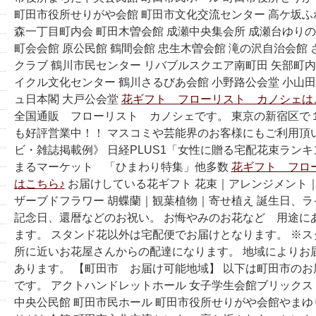
町田市役所せりがや会館 町田市文化交流センター 高ケ坂ふ
森一丁目町内会 町田木曽会館 成瀬中央集会所 成瀬台ゆりの
町会会館 原公民館 鶴間会館 忠生木曽会館 滝の沢自治会館 
クラブ 鶴川市民センター リバブルスクエア南町田 矢部町内
イクル文化センター 鶴川さるびあ会館 小野路公会堂 小山田
ュ日本閣 大戸公会堂
花ギフト フローリスト カノシェは
全国通販 フローリスト カノシェです。 東京の新宿区で
も好評営業中！！ マスコミや芸能界のお客様にもご利用頂
ビ・雑誌掲載例》 日経PLUS1「女性に贈る宅配花束ランキ
まるマーケット 「ひまわり特集」他多数
花ギフト フロ
はこちら♪
お届けしている花ギフト 花束｜アレンジメント
ザーブドフラワー 胡蝶蘭｜観葉植物｜寄せ植え 誕生日、
記念日、還暦などのお祝い。 お悔やみのお花など 用途に
ます。 スタンド花以外は宅配便でお届けとなります。 ※
所に近いお花屋さんからの配達になります。 地域によりお
あります。 【町田市 お届け可能地域】 以下は町田市の
です。 アクトハンドレットホール 女子学生会館ブリックス
中央公民館 町田市民ホール 町田市役所せりがや会館やまゆ