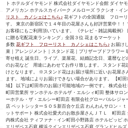
ト ホテルダイヤモンド 株式会社ダイヤモンド会館 ダイヤモ
アメリカン ホテルスカイパーク メルローズ ラクシオ・イ
リスト カノシェはこちら♪
花ギフトの全国通販 フローリ
す。 東京の新宿区で１４年目の花屋さんも好評営業中！！
お客様にもご利用頂いています。 《テレビ・雑誌掲載例》 日
に贈る宅配花束ランキング」全国３位 花まるマーケット 
多数
花ギフト フローリスト カノシェはこちら♪
お届けし
束｜アレンジメント｜スタンド花｜プリザーブドフラワー 
寄せ植え 誕生日、ライブ、楽屋花、結婚記念日、還暦など
のお花など 用途にあわせてお作り致します。 スタンド花
けとなります。 ※スタンド花はお届け場所に近いお花屋さ
ます。 地域によりお届けできない場合があります。 【町
域】 以下は町田市のお届け可能地域の一例です。 株式会
町田営業所 サンホテル ホテルザ・エルシィ町田 整体サロ
ーホテル・ザ・エルシー町田店 有限会社グローバルレジャ
店 ペットシッターＳＯＳ新百合ケ丘店 わんわんサロン・ｔ
ットサポート 株式会社愛犬のお散歩屋さんＪＴＬ 町田店
内株式会社 ティファナ・イン町田小野路店 ホテルピッピ ホ
エリザベス石庭 横浜クインエリザベス石庭 グランドヒルズ