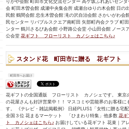
りがや会館 町田市文化交流センター 高ケ坂ふれあいセンタ
会 町田木曽会館 成瀬中央集会所 成瀬台ゆりの木会館 日の
民館 鶴間会館 忠生木曽会館 滝の沢自治会館 さかいがわ会館
民センター リバブルスクエア南町田 矢部町内会クラブ 町
ンター 鶴川さるびあ会館 小野路公会堂 小山田会館 ノース
公会堂
花ギフト フローリスト カノシェはこちら♪
スタンド花 町田市に贈る 花ギフト
町田市へお届け
花ギフトの全国通販 フローリスト カノシェです。 東京
の花屋さんも好評営業中！！ マスコミや芸能界のお客様に
す。 《テレビ・雑誌掲載例》 日経PLUS1「女性に贈る宅
全国３位 花まるマーケット 「ひまわり特集」他多数
花ギ
ト カノシェはこちら♪
お届けしている花ギフト 花束｜ア