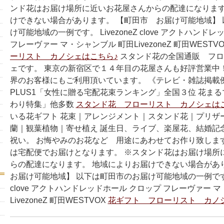
ンド花はお届け場所に近いお花屋さんからの配達になります
けできない場合があります。 【町田市 お届け可能地域】
け可能地域の一例です。 LivezoneZ clove アクトハンド
フレーヴァー マ・シャンブル 町田LivezoneZ 町田WESTV
ーリスト カノシェはこちら♪
スタンド花の全国通販 フロ
ェです。 東京の新宿区で１４年目の花屋さんも好評営業中
界のお客様にもご利用頂いています。 《テレビ・雑誌掲載例
PLUS1「女性に贈る宅配花束ランキング」全国３位 花ま
わり特集」他多数
スタンド花 フローリスト カノシェは
いる花ギフト 花束｜アレンジメント｜スタンド花｜プリザ
蘭｜観葉植物｜寄せ植え 誕生日、ライブ、楽屋花、結婚記
祝い。 お悔やみのお花など 用途にあわせてお作り致しま
は宅配便でお届けとなります。 ※スタンド花はお届け場所
らの配達になります。 地域によりお届けできない場合があ
お届け可能地域】 以下は町田市のお届け可能地域の一例です。 L
clove アクトハンドレッドホール クロップ フレーヴァー 
LivezoneZ 町田WESTVOX
花ギフト フローリスト カノ