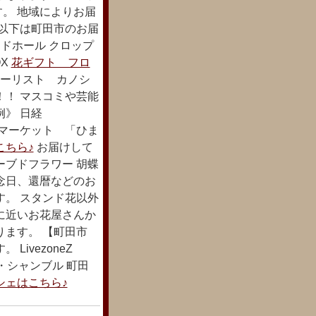
。 地域によりお届
 以下は町田市のお届
レッドホール クロップ
OX
花ギフト フロ
ーリスト カノシ
！！ マスコミや芸能
》 日経
るマーケット 「ひま
こちら♪
お届けして
ーブドフラワー 胡蝶
念日、還暦などのお
す。 スタンド花以外
に近いお花屋さんか
ります。 【町田市
ivezoneZ
マ・シャンブル 町田
シェはこちら♪