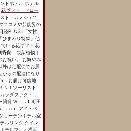
ンドホテル ホテル
ン
花ギフト フロー
スト カノシェで
 マスコミや芸能界の
経PLUS1「女性
「ひまわり特集」他
ている花ギフト 花
胡蝶蘭｜観葉植物｜
のお祝い。 お悔やみ
以外は宅配便でお届
んからの配達になり
田市 お届け可能地
社ＫＮＴツーリスト
ンカラダファクトリ
ー開発 Ｗｉｓｈ町田
ａｋｅｏ アイ・ペ
 ジョーテンホテル室
テルリング クイン
 ホテルマリオ横浜