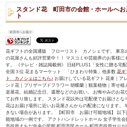
スタンド花 町田市の会館・ホールへお
ト
町田市へお届け
花ギフトの全国通販 フローリスト カノシェです。 東京
の花屋さんも好評営業中！！ マスコミや芸能界のお客様に
す。 《テレビ・雑誌掲載例》 日経PLUS1「女性に贈る宅
全国３位 花まるマーケット 「ひまわり特集」他多数
花ギ
ト カノシェはこちら♪
お届けしている花ギフト 花束｜ア
ンド花｜プリザーブドフラワー 胡蝶蘭｜観葉植物｜寄せ植
楽屋花、結婚記念日、還暦などのお祝い。 お悔やみのお花
てお作り致します。 スタンド花以外は宅配便でお届けとな
花はお届け場所に近いお花屋さんからの配達になります。 
きない場合があります。 【町田市 お届け可能地域】 以
能地域の一例です。 アクトハンドレットホール 女子学生会
市役所まちだ中央公民館 町田市民ホール 町田市役所せり