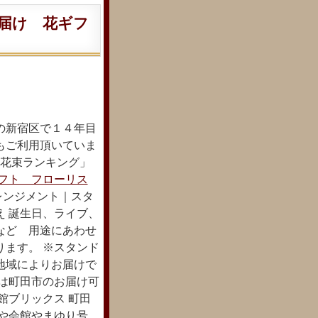
届け 花ギフ
の新宿区で１４年目
もご利用頂いていま
配花束ランキング」
フト フローリス
レンジメント｜スタ
え 誕生日、ライブ、
など 用途にあわせ
ります。 ※スタンド
地域によりお届けで
下は町田市のお届け可
館ブリックス 町田
がや会館やまゆり号