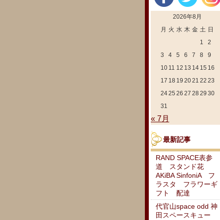
2026年8月
月
火
水
木
金
土
日
1
2
3
4
5
6
7
8
9
10
11
12
13
14
15
16
17
18
19
20
21
22
23
24
25
26
27
28
29
30
31
« 7月
最新記事
RAND SPACE表参
道 スタンド花
AKiBA SinfoniA フ
ラスタ フラワーギ
フト 配達
代官山space odd 神
田スペースキュー