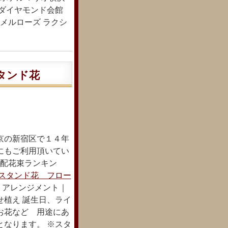
社ダイヤモンド会館
メルローズ ラクシ
タンド花
京の新宿区で１４年
にもご利用頂いてい
宅配花束ランキン
スタンド花 フロー
｜アレンジメント｜
せ植え 誕生日、ライ
お花など 用途にあ
となります。 ※スタ