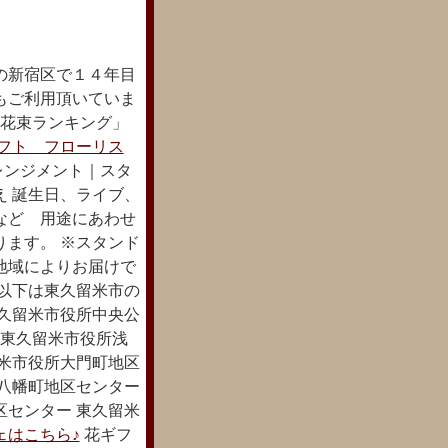
の新宿区で１４年目
もご利用頂いていま
配花束ランキング」
フト フローリス
レンジメント｜スタ
え 誕生日、ライブ、
など 用途にあわせ
ります。 ※スタンド
地域によりお届けで
 以下は東久留米市の
東久留米市役所中央公
 東久留米市役所浅
留米市役所大門町地区
所八幡町地区センター
区センター 東久留米
ェはこちら♪
花ギフ