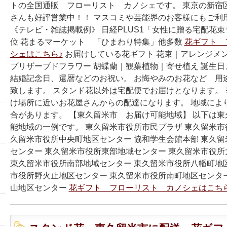
トの全国通販 フローリスト カノシェです。 東京の新宿
さんも好評営業中！！ マスコミや芸能界のお客様にもご利
《テレビ・雑誌掲載例》 日経PLUS1「女性に贈る宅配花
位 花まるマーケット 「ひまわり特集」他多数
花ギフト 
シェはこちら♪
お届けしている花ギフト 花束｜アレンジメ
プリザーブドフラワー 胡蝶蘭｜観葉植物｜寄せ植え 誕生
結婚記念日、還暦などのお祝い。 お悔やみのお花など 用
致します。 スタンド花以外は宅配便でお届けとなります。
け場所に近いお花屋さんからの配達になります。 地域によ
合があります。 【東久留米市 お届け可能地域】 以下は
能地域の一例です。 東久留米市役所市民プラザ 東久留米市
久留米市役所中央町地区センター 協和学生会館本部 東久
センター 東久留米市役所東部地域センター 東久留米市役
東久留米市役所南部地域センター 東久留米市役所八幡町地
市役所野火止地区センター 東久留米市役所南町地区センタ
山地区センター
花ギフト フローリスト カノシェはこちら