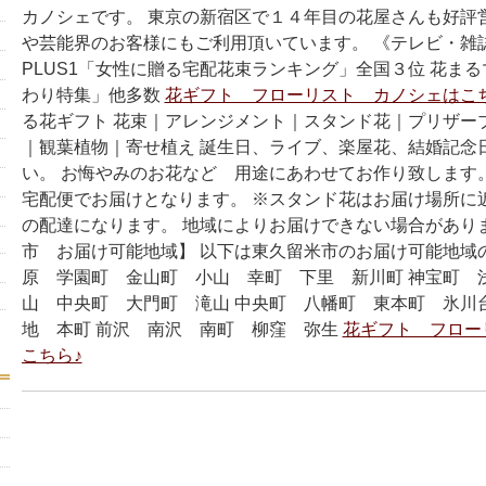
カノシェです。 東京の新宿区で１４年目の花屋さんも好評
や芸能界のお客様にもご利用頂いています。 《テレビ・雑
PLUS1「女性に贈る宅配花束ランキング」全国３位 花ま
わり特集」他多数
花ギフト フローリスト カノシェはこ
る花ギフト 花束｜アレンジメント｜スタンド花｜プリザー
｜観葉植物｜寄せ植え 誕生日、ライブ、楽屋花、結婚記念
い。 お悔やみのお花など 用途にあわせてお作り致します
宅配便でお届けとなります。 ※スタンド花はお届け場所に
の配達になります。 地域によりお届けできない場合があり
市 お届け可能地域】 以下は東久留米市のお届け可能地域
原 学園町 金山町 小山 幸町 下里 新川町 神宝町 
山 中央町 大門町 滝山 中央町 八幡町 東本町 氷川
地 本町 前沢 南沢 南町 柳窪 弥生
花ギフト フロー
こちら♪