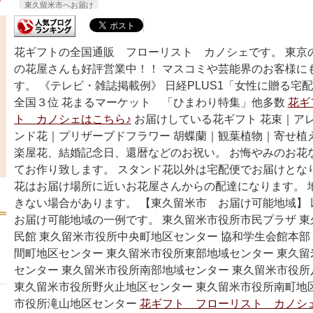
東久留米市へお届け
花ギフトの全国通販 フローリスト カノシェです。 東京
の花屋さんも好評営業中！！ マスコミや芸能界のお客様に
す。 《テレビ・雑誌掲載例》 日経PLUS1「女性に贈る宅
全国３位 花まるマーケット 「ひまわり特集」他多数
花ギ
ト カノシェはこちら♪
お届けしている花ギフト 花束｜ア
ンド花｜プリザーブドフラワー 胡蝶蘭｜観葉植物｜寄せ植
楽屋花、結婚記念日、還暦などのお祝い。 お悔やみのお花
てお作り致します。 スタンド花以外は宅配便でお届けとな
花はお届け場所に近いお花屋さんからの配達になります。 
きない場合があります。 【東久留米市 お届け可能地域】
お届け可能地域の一例です。 東久留米市役所市民プラザ 
民館 東久留米市役所中央町地区センター 協和学生会館本部
間町地区センター 東久留米市役所東部地域センター 東久
センター 東久留米市役所南部地域センター 東久留米市役
東久留米市役所野火止地区センター 東久留米市役所南町地
市役所滝山地区センター
花ギフト フローリスト カノシ