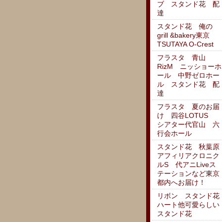
ブ スタンド花 配
達
スタンド花 俺の
grill &bakery東京
TSUTAYA O-Crest
フラスタ 青山
RizM ニッショーホ
ール 中野ゼロホー
ル スタンド花 配
達
フラスタ 夏のお届
け 四谷LOTUS
シアター代官山 六
行会ホール
スタンド花 秋葉原
アフィリアクロニク
ルS 代アニLiveス
テーションなど東京
都内へお届け！
リボン スタンド花
ハート他可愛らしい
スタンド花