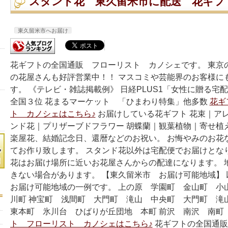
スタンド花 東久留米市に配送 花ギフ
東久留米市へお届け
花ギフトの全国通販 フローリスト カノシェです。 東京
の花屋さんも好評営業中！！ マスコミや芸能界のお客様に
す。 《テレビ・雑誌掲載例》 日経PLUS1「女性に贈る宅
全国３位 花まるマーケット 「ひまわり特集」他多数
花ギ
ト カノシェはこちら♪
お届けしている花ギフト 花束｜ア
ンド花｜プリザーブドフラワー 胡蝶蘭｜観葉植物｜寄せ植
楽屋花、結婚記念日、還暦などのお祝い。 お悔やみのお花
てお作り致します。 スタンド花以外は宅配便でお届けとな
花はお届け場所に近いお花屋さんからの配達になります。 
きない場合があります。 【東久留米市 お届け可能地域】
お届け可能地域の一例です。 上の原 学園町 金山町 小
川町 神宝町 浅間町 大門町 滝山 中央町 大門町 滝
東本町 氷川台 ひばりが丘団地 本町 前沢 南沢 南町
ト フローリスト カノシェはこちら♪
花ギフトの全国通