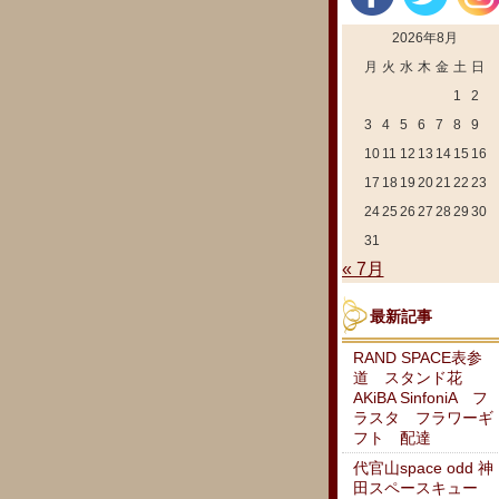
2026年8月
月
火
水
木
金
土
日
1
2
3
4
5
6
7
8
9
10
11
12
13
14
15
16
17
18
19
20
21
22
23
24
25
26
27
28
29
30
31
« 7月
最新記事
RAND SPACE表参
道 スタンド花
AKiBA SinfoniA フ
ラスタ フラワーギ
フト 配達
代官山space odd 神
田スペースキュー