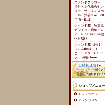
スタンドフラワー
渋谷区文化総合セン
ター サイエンスホ
ール 渋谷take off
７他へ配達
スタンド花 秋葉原
ガジェット通信フロ
ア aube shibuya他
へお届け
スタンド花お届け！
ルミネtheよしも
と シアターGロッ
ソ 渋谷O-nest
ショップメニュー
トップページ
アレンジメント