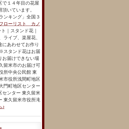
区で１４年目の花屋
用頂いています。
束ランキング」全国３
フローリスト カノ
ント｜スタンド花｜
日、ライブ、楽屋花、
途にあわせてお作り
 ※スタンド花はお届
りお届けできない場
東久留米市のお届け可
役所中央公民館 東
留米市役所浅間町地区
所大門町地区センター
区センター 東久留米
ー 東久留米市役所滝
♪