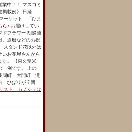
営業中！！ マスコミ
誌掲載例》 日経
るマーケット 「ひま
ちら♪
お届けしてい
ブドフラワー 胡蝶蘭
日、還暦などのお祝
。 スタンド花以外は
近いお花屋さんから
ます。 【東久留米
の一例です。 上の
浅間町 大門町 滝
台 ひばりが丘団
リスト カノシェは