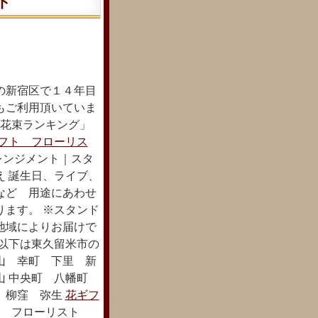
ト
の新宿区で１４年目
もご利用頂いていま
配花束ランキング」
フト フローリス
レンジメント｜スタ
え 誕生日、ライブ、
など 用途にあわせ
ります。 ※スタンド
地域によりお届けで
 以下は東久留米市の
山 幸町 下里 新
山 中央町 八幡町
 柳窪 弥生
花ギフ
販 フローリスト