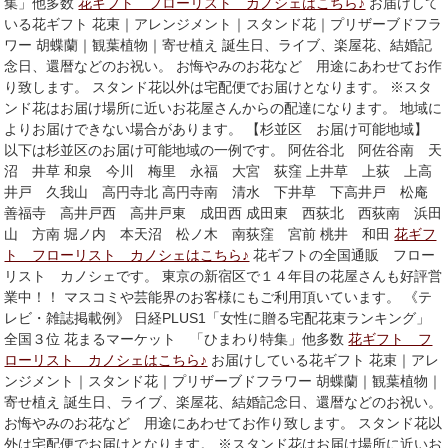
集」他多数
花ギフト フローリスト カノシェはこちら♪
お届けして
いる花ギフト 花束｜アレンジメント｜スタンド花｜プリザーブドフラ
ワー 胡蝶蘭｜観葉植物｜寄せ植え 誕生日、ライブ、楽屋花、結婚記
念日、還暦などのお祝い。 お悔やみのお花など 用途にあわせてお作
り致します。 スタンド花以外は宅配便でお届けとなります。 ※スタ
ンド花はお届け場所に近いお花屋さんからの配達になります。 地域に
よりお届けできない場合があります。 【杉並区 お届け可能地域】
以下は杉並区のお届け可能地域の一例です。 阿佐谷北 阿佐谷南 天
沼 井草 和泉 今川 梅里 永福 大宮 荻窪 上井草 上荻 上高
井戸 久我山 高円寺北 高円寺南 清水 下井草 下高井戸 松庵
善福寺 高井戸西 高井戸東 成田西 成田東 西荻北 西荻南 浜田
山 方南 堀ノ内 本天沼 松ノ木 南荻窪 宮前 桃井 和田
花ギフ
ト フローリスト カノシェはこちら♪
花ギフトの全国通販 フロー
リスト カノシェです。 東京の新宿区で１４年目の花屋さんも好評営
業中！！ マスコミや芸能界のお客様にもご利用頂いています。 《テ
レビ・雑誌掲載例》 日経PLUS1「女性に贈る宅配花束ランキング」
全国３位 花まるマーケット 「ひまわり特集」他多数
花ギフト フ
ローリスト カノシェはこちら♪
お届けしている花ギフト 花束｜アレ
ンジメント｜スタンド花｜プリザーブドフラワー 胡蝶蘭｜観葉植物｜
寄せ植え 誕生日、ライブ、楽屋花、結婚記念日、還暦などのお祝い。
お悔やみのお花など 用途にあわせてお作り致します。 スタンド花以
外は宅配便でお届けとなります。 ※スタンド花はお届け場所に近いお