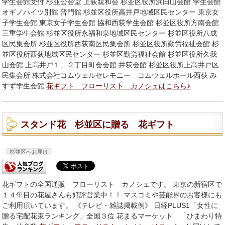
学生会館受付 杉並公会堂 上荻親和会 杉並区役所浜田山会館 学生会館
オギノハイツ別館 普門館 杉並区役所高井戸地域区民センター 東京女
子学生会館 東京女子学生会館 協和西荻学生会館 杉並区役所方南会館
三重学生会館 杉並区役所永福和泉地域区民センター 杉並区役所八成
区民集会所 杉並区役所西荻南区民集会所 杉並区役所勤労福祉会館 杉
並区役所西荻地域区民センター 杉並区勤労福祉会館 杉並区役所久我
山会館 上高井戸１、２丁目町会会館 井荻会館 杉並区役所上高井戸区
民集会所 株式会社コムウェルセレモニー コムウェルホール西荻 み
すず学生会館
花ギフト フローリスト カノシェはこちら♪
スタンド花 杉並区に贈る 花ギフト
杉並区へお届け
花ギフトの全国通販 フローリスト カノシェです。 東京の新宿区で
１４年目の花屋さんも好評営業中！！ マスコミや芸能界のお客様にも
ご利用頂いています。 《テレビ・雑誌掲載例》 日経PLUS1「女性に
贈る宅配花束ランキング」全国３位 花まるマーケット 「ひまわり特