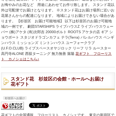
お悔やみのお花など 用途にあわせてお作り致します。 スタンド花以
外は宅配便でお届けとなります。 ※スタンド花はお届け場所に近いお
花屋さんからの配達になります。 地域によりお届けできない場合があ
ります。 【杉並区 お届け可能地域】 以下は杉並区のお届け可能地
域の一例です。 劇団STARSHIPS ライブハウスZ ライブハウスウェー
バー (株)アケタ (有)次郎吉 20000ボルト ROOTS アケタの店 ギア シ
ョウボート スタジオドラゴンカフェ テラ(Terra) バレルハウス ペンギ
ンハウス ミッションズ ミントンハウス ユーフォークラブ
(U.F.O.CLUB) ライブスペースオヤジロック リーフ リラ ルースター
高円寺ALONE 西荻ターニング 無力無善 落陽
花ギフト フローリス
ト カノシェはこちら♪
スタンド花 杉並区の会館・ホールへお届け
花ギフト
杉並区へお届け
花ギフトの全国通販 フローリスト カノシェです。 東京の新宿区で