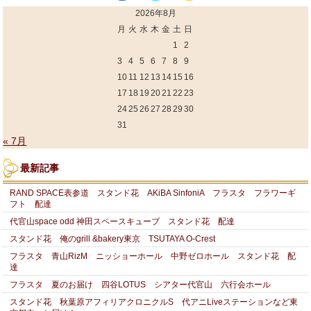
2026年8月
月
火
水
木
金
土
日
1
2
3
4
5
6
7
8
9
10
11
12
13
14
15
16
17
18
19
20
21
22
23
24
25
26
27
28
29
30
31
« 7月
最新記事
RAND SPACE表参道 スタンド花 AKiBA SinfoniA フラスタ フラワーギ
フト 配達
代官山space odd 神田スペースキューブ スタンド花 配達
スタンド花 俺のgrill &bakery東京 TSUTAYA O-Crest
フラスタ 青山RizM ニッショーホール 中野ゼロホール スタンド花 配
達
フラスタ 夏のお届け 四谷LOTUS シアター代官山 六行会ホール
スタンド花 秋葉原アフィリアクロニクルS 代アニLiveステーションなど東