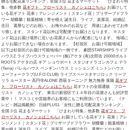
贈る宅配花束ランキング」全国３位 花まるマーケット 「ひまわり特
集」他多数
花ギフト フローリスト カノシェはこちら♪
お届けして
いる花ギフト 花束｜アレンジメント｜スタンド花｜プリザーブドフラ
ワー 胡蝶蘭｜観葉植物｜寄せ植え 誕生日、ライブ、楽屋花、結婚記
念日、還暦などのお祝い。 お悔やみのお花など 用途にあわせてお作
り致します。 スタンド花以外は宅配便でお届けとなります。 ※スタ
ンド花はお届け場所に近いお花屋さんからの配達になります。 地域に
よりお届けできない場合があります。 【杉並区 お届け可能地域】
以下は杉並区のお届け可能地域の一例です。 劇団STARSHIPS ライブ
ハウスZ ライブハウスウェーバー (株)アケタ (有)次郎吉 20000ボルト
ROOTS アケタの店 ギア ショウボート スタジオドラゴンカフェ テラ
(Terra) バレルハウス ペンギンハウス ミッションズ ミントンハウス
ユーフォークラブ(U.F.O.CLUB) ライブスペースオヤジロック リーフ
リラ ルースター 高円寺ALONE 西荻ターニング 無力無善 落陽
花ギフ
ト フローリスト カノシェはこちら♪
花ギフトの全国通販 フロー
リスト カノシェです。 東京の新宿区で１４年目の花屋さんも好評営
業中！！ マスコミや芸能界のお客様にもご利用頂いています。 《テ
レビ・雑誌掲載例》 日経PLUS1「女性に贈る宅配花束ランキング」
全国３位 花まるマーケット 「ひまわり特集」他多数
花ギフト フ
ローリスト カノシェはこちら♪
お届けしている花ギフト 花束｜アレ
ンジメント｜スタンド花｜プリザーブドフラワー 胡蝶蘭｜観葉植物｜
寄せ植え 誕生日、ライブ、楽屋花、結婚記念日、還暦などのお祝い。