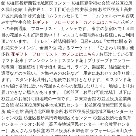
館 杉並区役所西荻地域区民センター 杉並区勤労福祉会館 杉並区役所
久我山会館 上高井戸１、２丁目町会会館 井荻会館 杉並区役所上高井
戸区民集会所 株式会社コムウェルセレモニー コムウェルホール西荻
みすず学生会館
花ギフト フローリスト カノシェはこちら♪
花ギフ
トの全国通販 フローリスト カノシェです。 東京の新宿区で１４年
目の花屋さんも好評営業中！！ マスコミや芸能界のお客様にもご利用
頂いています。 《テレビ・雑誌掲載例》 日経PLUS1「女性に贈る宅
配花束ランキング」全国３位 花まるマーケット 「ひまわり特集」他
多数
花ギフト フローリスト カノシェはこちら♪
お届けしている花
ギフト 花束｜アレンジメント｜スタンド花｜プリザーブドフラワー
胡蝶蘭｜観葉植物｜寄せ植え 誕生日、ライブ、楽屋花、結婚記念日、
還暦などのお祝い。 お悔やみのお花など 用途にあわせてお作り致し
ます。 スタンド花以外は宅配便でお届けとなります。 ※スタンド花
はお届け場所に近いお花屋さんからの配達になります。 地域によりお
届けできない場合があります。 【杉並区 お届け可能地域】 以下は
杉並区のお届け可能地域の一例です。 新東京会館 杉並区役所産業商
工会館 杉並区役所阿佐谷地域区民センター 杉並区役所梅里区民集会
所 成三会館 高円寺北区民集会所 杉並区役所荻窪地域区民センター セ
シオン杉並 杉並区役所高円寺地域区民センター 杉並区役所社会教育
センター セシオン杉並（高円寺地域区民センター・社会教育センタ
ー） あんさんぶる荻窪 杉並区役所和田堀会館 ラフォーレ浜田山女子