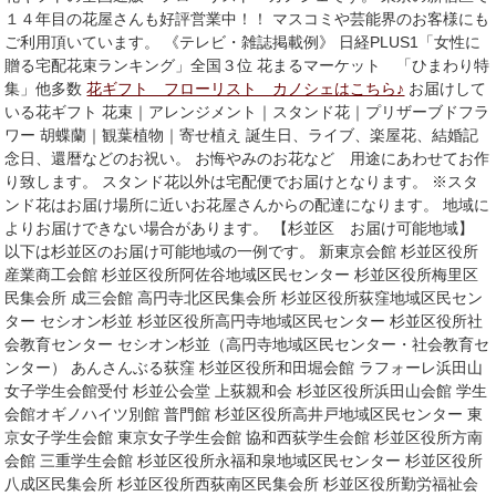
１４年目の花屋さんも好評営業中！！ マスコミや芸能界のお客様にも
ご利用頂いています。 《テレビ・雑誌掲載例》 日経PLUS1「女性に
贈る宅配花束ランキング」全国３位 花まるマーケット 「ひまわり特
集」他多数
花ギフト フローリスト カノシェはこちら♪
お届けして
いる花ギフト 花束｜アレンジメント｜スタンド花｜プリザーブドフラ
ワー 胡蝶蘭｜観葉植物｜寄せ植え 誕生日、ライブ、楽屋花、結婚記
念日、還暦などのお祝い。 お悔やみのお花など 用途にあわせてお作
り致します。 スタンド花以外は宅配便でお届けとなります。 ※スタ
ンド花はお届け場所に近いお花屋さんからの配達になります。 地域に
よりお届けできない場合があります。 【杉並区 お届け可能地域】
以下は杉並区のお届け可能地域の一例です。 新東京会館 杉並区役所
産業商工会館 杉並区役所阿佐谷地域区民センター 杉並区役所梅里区
民集会所 成三会館 高円寺北区民集会所 杉並区役所荻窪地域区民セン
ター セシオン杉並 杉並区役所高円寺地域区民センター 杉並区役所社
会教育センター セシオン杉並（高円寺地域区民センター・社会教育セ
ンター） あんさんぶる荻窪 杉並区役所和田堀会館 ラフォーレ浜田山
女子学生会館受付 杉並公会堂 上荻親和会 杉並区役所浜田山会館 学生
会館オギノハイツ別館 普門館 杉並区役所高井戸地域区民センター 東
京女子学生会館 東京女子学生会館 協和西荻学生会館 杉並区役所方南
会館 三重学生会館 杉並区役所永福和泉地域区民センター 杉並区役所
八成区民集会所 杉並区役所西荻南区民集会所 杉並区役所勤労福祉会