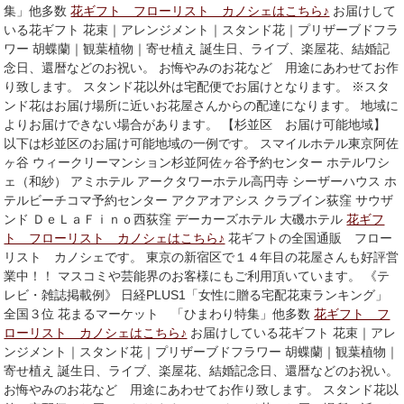
集」他多数
花ギフト フローリスト カノシェはこちら♪
お届けして
いる花ギフト 花束｜アレンジメント｜スタンド花｜プリザーブドフラ
ワー 胡蝶蘭｜観葉植物｜寄せ植え 誕生日、ライブ、楽屋花、結婚記
念日、還暦などのお祝い。 お悔やみのお花など 用途にあわせてお作
り致します。 スタンド花以外は宅配便でお届けとなります。 ※スタ
ンド花はお届け場所に近いお花屋さんからの配達になります。 地域に
よりお届けできない場合があります。 【杉並区 お届け可能地域】
以下は杉並区のお届け可能地域の一例です。 スマイルホテル東京阿佐
ヶ谷 ウィークリーマンション杉並阿佐ヶ谷予約センター ホテルワシ
ェ（和紗） アミホテル アークタワーホテル高円寺 シーザーハウス ホ
テルビーチコマ予約センター アクアオアシス クラブイン荻窪 サウザ
ンド ＤｅＬａＦｉｎｏ西荻窪 デーカーズホテル 大磯ホテル
花ギフ
ト フローリスト カノシェはこちら♪
花ギフトの全国通販 フロー
リスト カノシェです。 東京の新宿区で１４年目の花屋さんも好評営
業中！！ マスコミや芸能界のお客様にもご利用頂いています。 《テ
レビ・雑誌掲載例》 日経PLUS1「女性に贈る宅配花束ランキング」
全国３位 花まるマーケット 「ひまわり特集」他多数
花ギフト フ
ローリスト カノシェはこちら♪
お届けしている花ギフト 花束｜アレ
ンジメント｜スタンド花｜プリザーブドフラワー 胡蝶蘭｜観葉植物｜
寄せ植え 誕生日、ライブ、楽屋花、結婚記念日、還暦などのお祝い。
お悔やみのお花など 用途にあわせてお作り致します。 スタンド花以