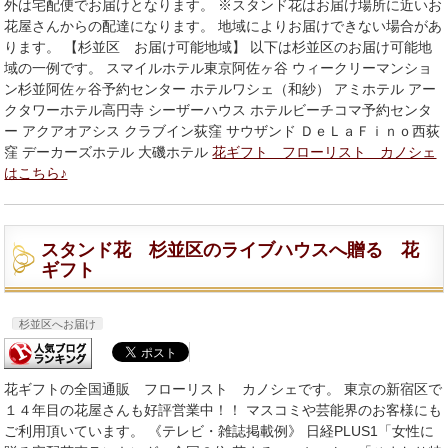
外は宅配便でお届けとなります。 ※スタンド花はお届け場所に近いお
花屋さんからの配達になります。 地域によりお届けできない場合があ
ります。 【杉並区 お届け可能地域】 以下は杉並区のお届け可能地
域の一例です。 スマイルホテル東京阿佐ヶ谷 ウィークリーマンショ
ン杉並阿佐ヶ谷予約センター ホテルワシェ（和紗） アミホテル アー
クタワーホテル高円寺 シーザーハウス ホテルビーチコマ予約センタ
ー アクアオアシス クラブイン荻窪 サウザンド ＤｅＬａＦｉｎｏ西荻
窪 デーカーズホテル 大磯ホテル
花ギフト フローリスト カノシェ
はこちら♪
スタンド花 杉並区のライブハウスへ贈る 花
ギフト
杉並区へお届け
花ギフトの全国通販 フローリスト カノシェです。 東京の新宿区で
１４年目の花屋さんも好評営業中！！ マスコミや芸能界のお客様にも
ご利用頂いています。 《テレビ・雑誌掲載例》 日経PLUS1「女性に