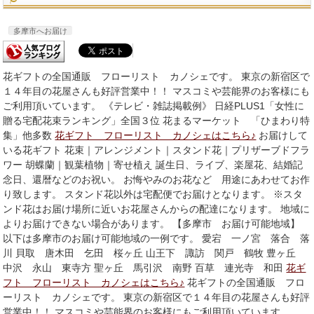
多摩市へお届け
花ギフトの全国通販 フローリスト カノシェです。 東京の新宿区で
１４年目の花屋さんも好評営業中！！ マスコミや芸能界のお客様にも
ご利用頂いています。 《テレビ・雑誌掲載例》 日経PLUS1「女性に
贈る宅配花束ランキング」全国３位 花まるマーケット 「ひまわり特
集」他多数
花ギフト フローリスト カノシェはこちら♪
お届けして
いる花ギフト 花束｜アレンジメント｜スタンド花｜プリザーブドフラ
ワー 胡蝶蘭｜観葉植物｜寄せ植え 誕生日、ライブ、楽屋花、結婚記
念日、還暦などのお祝い。 お悔やみのお花など 用途にあわせてお作
り致します。 スタンド花以外は宅配便でお届けとなります。 ※スタ
ンド花はお届け場所に近いお花屋さんからの配達になります。 地域に
よりお届けできない場合があります。 【多摩市 お届け可能地域】
以下は多摩市のお届け可能地域の一例です。 愛宕 一ノ宮 落合 落
川 貝取 唐木田 乞田 桜ヶ丘 山王下 諏訪 関戸 鶴牧 豊ヶ丘
中沢 永山 東寺方 聖ヶ丘 馬引沢 南野 百草 連光寺 和田
花ギ
フト フローリスト カノシェはこちら♪
花ギフトの全国通販 フロ
ーリスト カノシェです。 東京の新宿区で１４年目の花屋さんも好評
営業中！！ マスコミや芸能界のお客様にもご利用頂いています。