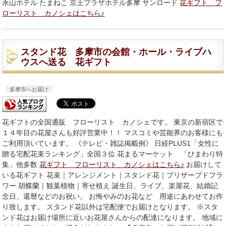
永山ホテル たまねこ 京王プラザホテル多摩 サンロード
花ギフト フ
ローリスト カノシェはこちら♪
スタンド花 多摩市の会館・ホール・ライブハ
ウスへ送る 花ギフト
多摩市へお届け
花ギフトの全国通販 フローリスト カノシェです。 東京の新宿区で
１４年目の花屋さんも好評営業中！！ マスコミや芸能界のお客様にも
ご利用頂いています。 《テレビ・雑誌掲載例》 日経PLUS1「女性に
贈る宅配花束ランキング」全国３位 花まるマーケット 「ひまわり特
集」他多数
花ギフト フローリスト カノシェはこちら♪
お届けして
いる花ギフト 花束｜アレンジメント｜スタンド花｜プリザーブドフラ
ワー 胡蝶蘭｜観葉植物｜寄せ植え 誕生日、ライブ、楽屋花、結婚記
念日、還暦などのお祝い。 お悔やみのお花など 用途にあわせてお作
り致します。 スタンド花以外は宅配便でお届けとなります。 ※スタ
ンド花はお届け場所に近いお花屋さんからの配達になります。 地域に