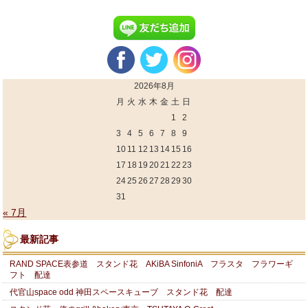
2026年8月
月
火
水
木
金
土
日
1
2
3
4
5
6
7
8
9
10
11
12
13
14
15
16
17
18
19
20
21
22
23
24
25
26
27
28
29
30
31
« 7月
最新記事
RAND SPACE表参道 スタンド花 AKiBA SinfoniA フラスタ フラワーギ
フト 配達
代官山space odd 神田スペースキューブ スタンド花 配達