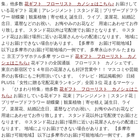
集」他多数
花ギフト フローリスト カノシェはこちら♪
お届けして
いる花ギフト 花束｜アレンジメント｜スタンド花｜プリザーブドフラ
ワー 胡蝶蘭｜観葉植物｜寄せ植え 誕生日、ライブ、楽屋花、結婚記
念日、還暦などのお祝い。 お悔やみのお花など 用途にあわせてお作
り致します。 スタンド花以外は宅配便でお届けとなります。 ※スタ
ンド花はお届け場所に近いお花屋さんからの配達になります。 地域に
よりお届けできない場合があります。 【多摩市 お届け可能地域】
以下は多摩市のお届け可能地域の一例です。 多摩永山ホテル たまね
こ 京王プラザホテル多摩 サンロード
花ギフト フローリスト カノ
シェはこちら♪
花ギフトの全国通販 フローリスト カノシェです。
東京の新宿区で１４年目の花屋さんも好評営業中！！ マスコミや芸能
界のお客様にもご利用頂いています。 《テレビ・雑誌掲載例》 日経
PLUS1「女性に贈る宅配花束ランキング」全国３位 花まるマーケッ
ト 「ひまわり特集」他多数
花ギフト フローリスト カノシェはこ
ちら♪
お届けしている花ギフト 花束｜アレンジメント｜スタンド花｜
プリザーブドフラワー 胡蝶蘭｜観葉植物｜寄せ植え 誕生日、ライ
ブ、楽屋花、結婚記念日、還暦などのお祝い。 お悔やみのお花など
用途にあわせてお作り致します。 スタンド花以外は宅配便でお届けと
なります。 ※スタンド花はお届け場所に近いお花屋さんからの配達に
なります。 地域によりお届けできない場合があります。 【多摩市
お届け可能地域】 以下は多摩市のお届け可能地域の一例です。 多摩