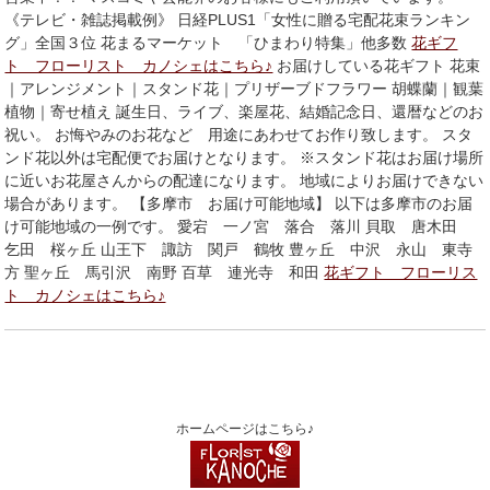
《テレビ・雑誌掲載例》 日経PLUS1「女性に贈る宅配花束ランキン
グ」全国３位 花まるマーケット 「ひまわり特集」他多数
花ギフ
ト フローリスト カノシェはこちら♪
お届けしている花ギフト 花束
｜アレンジメント｜スタンド花｜プリザーブドフラワー 胡蝶蘭｜観葉
植物｜寄せ植え 誕生日、ライブ、楽屋花、結婚記念日、還暦などのお
祝い。 お悔やみのお花など 用途にあわせてお作り致します。 スタ
ンド花以外は宅配便でお届けとなります。 ※スタンド花はお届け場所
に近いお花屋さんからの配達になります。 地域によりお届けできない
場合があります。 【多摩市 お届け可能地域】 以下は多摩市のお届
け可能地域の一例です。 愛宕 一ノ宮 落合 落川 貝取 唐木田
乞田 桜ヶ丘 山王下 諏訪 関戸 鶴牧 豊ヶ丘 中沢 永山 東寺
方 聖ヶ丘 馬引沢 南野 百草 連光寺 和田
花ギフト フローリス
ト カノシェはこちら♪
ホームページはこちら♪