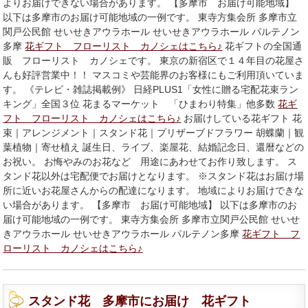
よりお届けできない場合があります。 【多摩市 お届け可能地域】
以下は多摩市のお届け可能地域の一例です。 東寺方集会所 多摩市立
関戸公民館 せいせきアウラホール せいせきアウラホール パルテノン
多摩
花ギフト フローリスト カノシェはこちら♪
花ギフトの全国通
販 フローリスト カノシェです。 東京の新宿区で１４年目の花屋さ
んも好評営業中！！ マスコミや芸能界のお客様にもご利用頂いていま
す。 《テレビ・雑誌掲載例》 日経PLUS1「女性に贈る宅配花束ラン
キング」全国３位 花まるマーケット 「ひまわり特集」他多数
花ギ
フト フローリスト カノシェはこちら♪
お届けしている花ギフト 花
束｜アレンジメント｜スタンド花｜プリザーブドフラワー 胡蝶蘭｜観
葉植物｜寄せ植え 誕生日、ライブ、楽屋花、結婚記念日、還暦などの
お祝い。 お悔やみのお花など 用途にあわせてお作り致します。 ス
タンド花以外は宅配便でお届けとなります。 ※スタンド花はお届け場
所に近いお花屋さんからの配達になります。 地域によりお届けできな
い場合があります。 【多摩市 お届け可能地域】 以下は多摩市のお
届け可能地域の一例です。 東寺方集会所 多摩市立関戸公民館 せいせ
きアウラホール せいせきアウラホール パルテノン多摩
花ギフト フ
ローリスト カノシェはこちら♪
スタンド花 多摩市にお届け 花ギフト