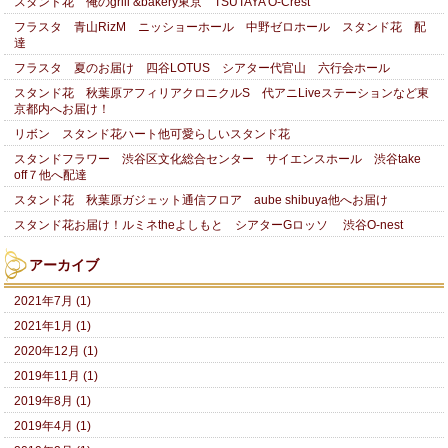
スタンド花 俺のgrill &bakery東京 TSUTAYA O-Crest
フラスタ 青山RizM ニッショーホール 中野ゼロホール スタンド花 配
達
フラスタ 夏のお届け 四谷LOTUS シアター代官山 六行会ホール
スタンド花 秋葉原アフィリアクロニクルS 代アニLiveステーションなど東
京都内へお届け！
リボン スタンド花ハート他可愛らしいスタンド花
スタンドフラワー 渋谷区文化総合センター サイエンスホール 渋谷take
off７他へ配達
スタンド花 秋葉原ガジェット通信フロア aube shibuya他へお届け
スタンド花お届け！ルミネtheよしもと シアターGロッソ 渋谷O-nest
アーカイブ
2021年7月 (1)
2021年1月 (1)
2020年12月 (1)
2019年11月 (1)
2019年8月 (1)
2019年4月 (1)