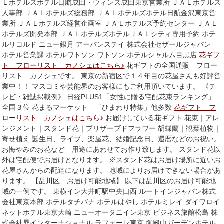
Ｌホテルズホテル日航成田・ウィンズ成田東京営業所 ＪＡＬホテルズ
人事部 ＪＡＬホテルズ総務部 ＪＡＬホテルズホテル日航金沢東京営
業所 ＪＡＬホテルズ経営企画室 ＪＡＬホテルズ予約センター ＪＡＬ
ホテルズ開発本部 ＪＡＬホテルズホテルＪＡＬシティ専用予約 ホテ
ルリコルド ニュー銀月 アーバンステイ 株式会社セザールジャパン
ホテル営業課 ホテルワトソン ワトソン ホテルシャルム目黒店
花ギフ
ト フローリスト カノシェはこちら♪
花ギフトの全国通販 フロー
リスト カノシェです。 東京の新宿区で１４年目の花屋さんも好評営
業中！！ マスコミや芸能界のお客様にもご利用頂いています。 《テ
レビ・雑誌掲載例》 日経PLUS1「女性に贈る宅配花束ランキング」
全国３位 花まるマーケット 「ひまわり特集」他多数
花ギフト フ
ローリスト カノシェはこちら♪
お届けしている花ギフト 花束｜アレ
ンジメント｜スタンド花｜プリザーブドフラワー 胡蝶蘭｜観葉植物｜
寄せ植え 誕生日、ライブ、楽屋花、結婚記念日、還暦などのお祝い。
お悔やみのお花など 用途にあわせてお作り致します。 スタンド花以
外は宅配便でお届けとなります。 ※スタンド花はお届け場所に近いお
花屋さんからの配達になります。 地域によりお届けできない場合があ
ります。 【品川区 お届け可能地域】 以下は品川区のお届け可能地
域の一例です。 東横イン大井町駅中央口西 ルートインジャパン株式
会社東京本部 ホテルタチバナ ホテルはやし ホテルミレイ ダイワロイ
ネットホテル東京大崎 ニューオータニイン東京 ビジネス旅館松島 株
式会社昴インターナショナル ラフォーレ東京 御殿山ガーデンホテル