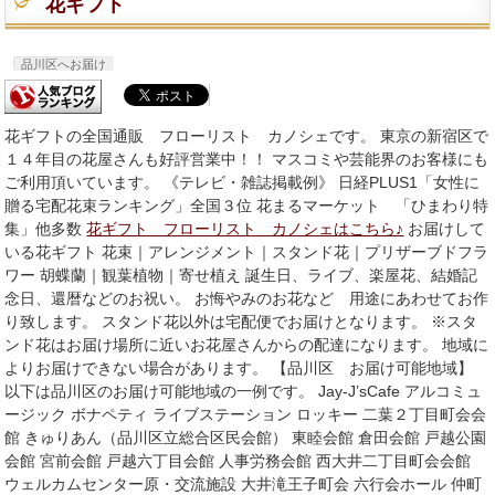
花ギフト
品川区へお届け
花ギフトの全国通販 フローリスト カノシェです。 東京の新宿区で
１４年目の花屋さんも好評営業中！！ マスコミや芸能界のお客様にも
ご利用頂いています。 《テレビ・雑誌掲載例》 日経PLUS1「女性に
贈る宅配花束ランキング」全国３位 花まるマーケット 「ひまわり特
集」他多数
花ギフト フローリスト カノシェはこちら♪
お届けして
いる花ギフト 花束｜アレンジメント｜スタンド花｜プリザーブドフラ
ワー 胡蝶蘭｜観葉植物｜寄せ植え 誕生日、ライブ、楽屋花、結婚記
念日、還暦などのお祝い。 お悔やみのお花など 用途にあわせてお作
り致します。 スタンド花以外は宅配便でお届けとなります。 ※スタ
ンド花はお届け場所に近いお花屋さんからの配達になります。 地域に
よりお届けできない場合があります。 【品川区 お届け可能地域】
以下は品川区のお届け可能地域の一例です。 Jay‐J’sCafe アルコミュ
ージック ボナペティ ライブステーション ロッキー 二葉２丁目町会会
館 きゅりあん（品川区立総合区民会館） 東睦会館 倉田会館 戸越公園
会館 宮前会館 戸越六丁目会館 人事労務会館 西大井二丁目町会会館
ウェルカムセンター原・交流施設 大井滝王子町会 六行会ホール 仲町