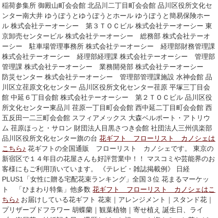
稲荷参集所 御殿山町会会館 北品川二丁目町会会館 品川区役所文化セ
ンター南大井 ゆうぽうとゆうぽうとホール ゆうぽうと簡易保険ホー
ル 株式会社テーオーシー 第３ＴＯＣビル 株式会社テーオーシー 東
京卸売センタービル 株式会社テーオーシー 総務部 株式会社テーオ
ーシー 駐車場管理事務所 株式会社テーオーシー 経理部財務管理課
株式会社テーオーシー 経理部経理課 株式会社テーオーシー 管理部
管理課 株式会社テーオーシー 業務開発部 株式会社テーオーシー
防災センター 株式会社テーオーシー 管理部管理課施設 水神会館 品
川区立荏原文化センター 品川区役所文化センター荏原 平塚三丁目会
館 中延６丁目会館 株式会社テーオーシー 第２ＴＯＣビル 品川区役
所文化センター東品川 荏原一丁目町会会館 西中延二丁目町会会館 西
五反田一二三町会会館 スフィアメックス 大森ベルポート・アトリウ
ム 荏原ほっと・サロン 財団法人目黒さつき会館 社団法人三州倶楽部
品川区役所文化センター旗の台
花ギフト フローリスト カノシェは
こちら♪
花ギフトの全国通販 フローリスト カノシェです。 東京の
新宿区で１４年目の花屋さんも好評営業中！！ マスコミや芸能界のお
客様にもご利用頂いています。 《テレビ・雑誌掲載例》 日経
PLUS1「女性に贈る宅配花束ランキング」全国３位 花まるマーケッ
ト 「ひまわり特集」他多数
花ギフト フローリスト カノシェはこ
ちら♪
お届けしている花ギフト 花束｜アレンジメント｜スタンド花｜
プリザーブドフラワー 胡蝶蘭｜観葉植物｜寄せ植え 誕生日、ライ