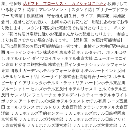
集」他多数
花ギフト フローリスト カノシェはこちら♪
お届けして
いる花ギフト 花束｜アレンジメント｜スタンド花｜プリザーブドフラ
ワー 胡蝶蘭｜観葉植物｜寄せ植え 誕生日、ライブ、楽屋花、結婚記
念日、還暦などのお祝い。 お悔やみのお花など 用途にあわせてお作
り致します。 スタンド花以外は宅配便でお届けとなります。 ※スタ
ンド花はお届け場所に近いお花屋さんからの配達になります。 地域に
よりお届けできない場合があります。 【品川区 お届け可能地域】
以下は品川区のお届け可能地域の一例です。 東横イン大井町駅中央口
西 ルートインジャパン株式会社東京本部 ホテルタチバナ ホテルはや
し ホテルミレイ ダイワロイネットホテル東京大崎 ニューオータニイ
ン東京 ビジネス旅館松島 株式会社昴インターナショナル ラフォーレ
東京 御殿山ガーデンホテルラフォーレ東京 ホテルルートイン五反田
ホテルサンルート品川シーサイド 株式会社高輪総合サービス ホテル
ビーサイド アリエッタホテル＆トラットリア ハートンホテル東品川
ブルーシャトー ヒルズホテル五反田 ホテルリオスⅢ ヒルズホテル五
反田 サンマリン フェリーチェ ホテルディレクティー ホテルホワイト
ボックス アートホテルズ大森 ホテルウエスト ホテル有馬 シーズ五反
田 エールフランス ホテルＮＯＸ 大森西洋館 クラシックホテル大森西
洋館 ＪＡＬホテルズ予約センター ＪＡＬホテルズホテル日航福岡東
京営業所 ＪＡＬホテルズ技術本部 ＪＡＬホテルズホテル日航アリビ
ラ東京営業所 ＪＡＬホテルズ運営本部 ＪＡＬホテルズ営業本部 ＪＡ