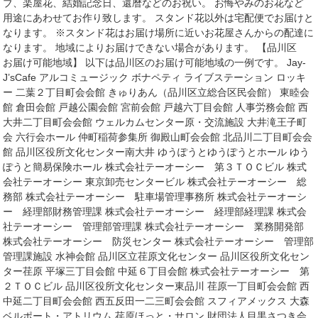
ブ、楽屋花、結婚記念日、還暦などのお祝い。 お悔やみのお花など
用途にあわせてお作り致します。 スタンド花以外は宅配便でお届けと
なります。 ※スタンド花はお届け場所に近いお花屋さんからの配達に
なります。 地域によりお届けできない場合があります。 【品川区
お届け可能地域】 以下は品川区のお届け可能地域の一例です。 Jay‐
J’sCafe アルコミュージック ボナペティ ライブステーション ロッキ
ー 二葉２丁目町会会館 きゅりあん（品川区立総合区民会館） 東睦会
館 倉田会館 戸越公園会館 宮前会館 戸越六丁目会館 人事労務会館 西
大井二丁目町会会館 ウェルカムセンター原・交流施設 大井滝王子町
会 六行会ホール 仲町稲荷参集所 御殿山町会会館 北品川二丁目町会会
館 品川区役所文化センター南大井 ゆうぽうとゆうぽうとホール ゆう
ぽうと簡易保険ホール 株式会社テーオーシー 第３ＴＯＣビル 株式
会社テーオーシー 東京卸売センタービル 株式会社テーオーシー 総
務部 株式会社テーオーシー 駐車場管理事務所 株式会社テーオーシ
ー 経理部財務管理課 株式会社テーオーシー 経理部経理課 株式会
社テーオーシー 管理部管理課 株式会社テーオーシー 業務開発部
株式会社テーオーシー 防災センター 株式会社テーオーシー 管理部
管理課施設 水神会館 品川区立荏原文化センター 品川区役所文化セン
ター荏原 平塚三丁目会館 中延６丁目会館 株式会社テーオーシー 第
２ＴＯＣビル 品川区役所文化センター東品川 荏原一丁目町会会館 西
中延二丁目町会会館 西五反田一二三町会会館 スフィアメックス 大森
ベルポート・アトリウム 荏原ほっと・サロン 財団法人目黒さつき会