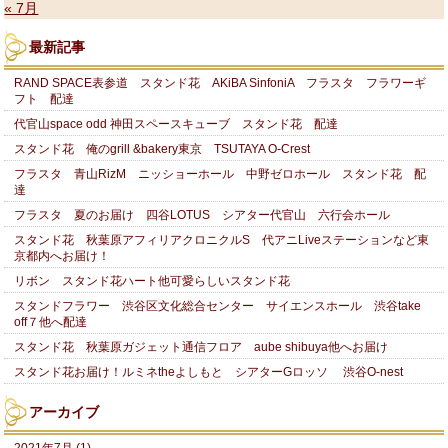
« 7月
最新記事
RAND SPACE表参道 スタンド花 AKiBA SinfoniA フラスタ フラワーギ
フト 配達
代官山space odd 神田スペースキューブ スタンド花 配達
スタンド花 俺のgrill &bakery東京 TSUTAYA O-Crest
フラスタ 青山RizM ニッショーホール 中野ゼロホール スタンド花 配
達
フラスタ 夏のお届け 四谷LOTUS シアター代官山 六行会ホール
スタンド花 秋葉原アフィリアクロニクルS 代アニLiveステーションなど東
京都内へお届け！
リボン スタンド花ハート他可愛らしいスタンド花
スタンドフラワー 渋谷区文化総合センター サイエンスホール 渋谷take
off７他へ配達
スタンド花 秋葉原ガジェット通信フロア aube shibuya他へお届け
スタンド花お届け！ルミネtheよしもと シアターGロッソ 渋谷O-nest
アーカイブ
2021年7月 (1)