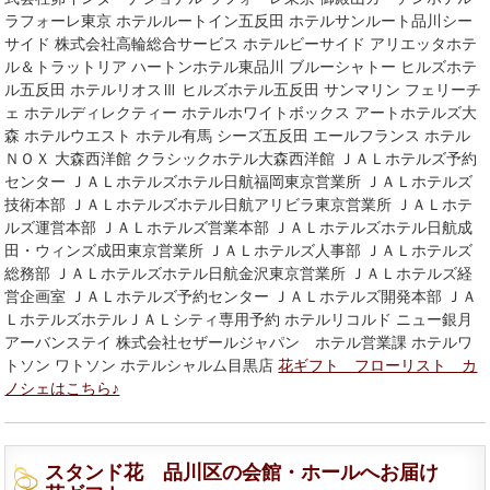
ラフォーレ東京 ホテルルートイン五反田 ホテルサンルート品川シー
サイド 株式会社高輪総合サービス ホテルビーサイド アリエッタホテ
ル＆トラットリア ハートンホテル東品川 ブルーシャトー ヒルズホテ
ル五反田 ホテルリオスⅢ ヒルズホテル五反田 サンマリン フェリーチ
ェ ホテルディレクティー ホテルホワイトボックス アートホテルズ大
森 ホテルウエスト ホテル有馬 シーズ五反田 エールフランス ホテル
ＮＯＸ 大森西洋館 クラシックホテル大森西洋館 ＪＡＬホテルズ予約
センター ＪＡＬホテルズホテル日航福岡東京営業所 ＪＡＬホテルズ
技術本部 ＪＡＬホテルズホテル日航アリビラ東京営業所 ＪＡＬホテ
ルズ運営本部 ＪＡＬホテルズ営業本部 ＪＡＬホテルズホテル日航成
田・ウィンズ成田東京営業所 ＪＡＬホテルズ人事部 ＪＡＬホテルズ
総務部 ＪＡＬホテルズホテル日航金沢東京営業所 ＪＡＬホテルズ経
営企画室 ＪＡＬホテルズ予約センター ＪＡＬホテルズ開発本部 ＪＡ
ＬホテルズホテルＪＡＬシティ専用予約 ホテルリコルド ニュー銀月
アーバンステイ 株式会社セザールジャパン ホテル営業課 ホテルワ
トソン ワトソン ホテルシャルム目黒店
花ギフト フローリスト カ
ノシェはこちら♪
スタンド花 品川区の会館・ホールへお届け