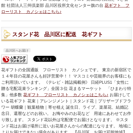
館 社団法人三州倶楽部 品川区役所文化センター旗の台
花ギフト フ
ローリスト カノシェはこちら♪
スタンド花 品川区に配送 花ギフト
品川区へお届け
花ギフトの全国通販 フローリスト カノシェです。 東京の新宿区で
１４年目の花屋さんも好評営業中！！ マスコミや芸能界のお客様にも
ご利用頂いています。 《テレビ・雑誌掲載例》 日経PLUS1「女性に
贈る宅配花束ランキング」全国３位 花まるマーケット 「ひまわり特
集」他多数
花ギフト フローリスト カノシェはこちら♪
お届けして
いる花ギフト 花束｜アレンジメント｜スタンド花｜プリザーブドフラ
ワー 胡蝶蘭｜観葉植物｜寄せ植え 誕生日、ライブ、楽屋花、結婚記
念日、還暦などのお祝い。 お悔やみのお花など 用途にあわせてお作
り致します。 スタンド花以外は宅配便でお届けとなります。 ※スタ
ンド花はお届け場所に近いお花屋さんからの配達になります。 地域に
よりお届けできない場合があります。 【品川区 お届け可能地域】