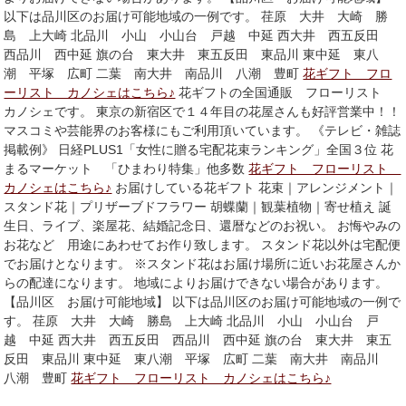
以下は品川区のお届け可能地域の一例です。 荏原 大井 大崎 勝
島 上大崎 北品川 小山 小山台 戸越 中延 西大井 西五反田
西品川 西中延 旗の台 東大井 東五反田 東品川 東中延 東八
潮 平塚 広町 二葉 南大井 南品川 八潮 豊町
花ギフト フロ
ーリスト カノシェはこちら♪
花ギフトの全国通販 フローリスト
カノシェです。 東京の新宿区で１４年目の花屋さんも好評営業中！！
マスコミや芸能界のお客様にもご利用頂いています。 《テレビ・雑誌
掲載例》 日経PLUS1「女性に贈る宅配花束ランキング」全国３位 花
まるマーケット 「ひまわり特集」他多数
花ギフト フローリスト
カノシェはこちら♪
お届けしている花ギフト 花束｜アレンジメント｜
スタンド花｜プリザーブドフラワー 胡蝶蘭｜観葉植物｜寄せ植え 誕
生日、ライブ、楽屋花、結婚記念日、還暦などのお祝い。 お悔やみの
お花など 用途にあわせてお作り致します。 スタンド花以外は宅配便
でお届けとなります。 ※スタンド花はお届け場所に近いお花屋さんか
らの配達になります。 地域によりお届けできない場合があります。
【品川区 お届け可能地域】 以下は品川区のお届け可能地域の一例で
す。 荏原 大井 大崎 勝島 上大崎 北品川 小山 小山台 戸
越 中延 西大井 西五反田 西品川 西中延 旗の台 東大井 東五
反田 東品川 東中延 東八潮 平塚 広町 二葉 南大井 南品川
八潮 豊町
花ギフト フローリスト カノシェはこちら♪