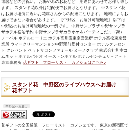
還暦などのお祝い。 お悔やみのお花など 用途にあわせてお作り致し
ます。 スタンド花以外は宅配便でお届けとなります。 ※スタンド花
はお届け場所に近いお花屋さんからの配達になります。 地域によりお
届けできない場合があります。 【中野区 お届け可能地域】 以下は
中野区のお届け可能地域の一例です。 中野サンプラザ 中野サンプラ
ザホテル宿泊予約 中野サンプラザカラオケ＆パーティこだま（谺）
ノーベル ホテルローリエ ホテル高州園東京営業所 ホテル高松東京営
業所 ウィークリーマンション中野駅前受付センター ホテルクレセン
ト クレセント ペットサロンファミール ヌーノクラブ 株式会社和幸コ
ムネット ホテルパセオ イーストンホテル ホテルセンチュリ－ア－ト
東京事務所
花ギフト フローリスト カノシェはこちら♪
スタンド花 中野区のライブハウスへお届け
花ギフト
中野区へお届け
花ギフトの全国通販 フローリスト カノシェです。 東京の新宿区で