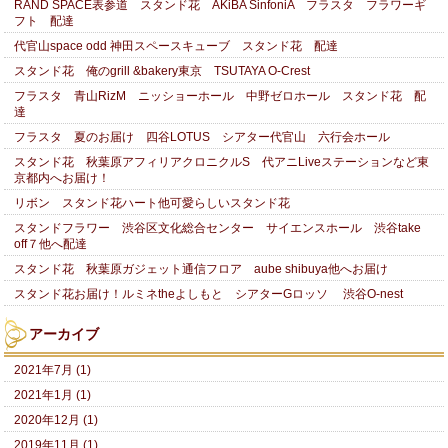
RAND SPACE表参道 スタンド花 AKiBA SinfoniA フラスタ フラワーギ
フト 配達
代官山space odd 神田スペースキューブ スタンド花 配達
スタンド花 俺のgrill &bakery東京 TSUTAYA O-Crest
フラスタ 青山RizM ニッショーホール 中野ゼロホール スタンド花 配
達
フラスタ 夏のお届け 四谷LOTUS シアター代官山 六行会ホール
スタンド花 秋葉原アフィリアクロニクルS 代アニLiveステーションなど東
京都内へお届け！
リボン スタンド花ハート他可愛らしいスタンド花
スタンドフラワー 渋谷区文化総合センター サイエンスホール 渋谷take
off７他へ配達
スタンド花 秋葉原ガジェット通信フロア aube shibuya他へお届け
スタンド花お届け！ルミネtheよしもと シアターGロッソ 渋谷O-nest
アーカイブ
2021年7月 (1)
2021年1月 (1)
2020年12月 (1)
2019年11月 (1)