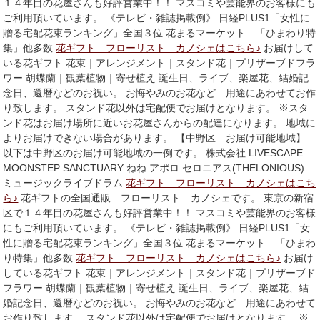
１４年目の花屋さんも好評営業中！！ マスコミや芸能界のお客様にも
ご利用頂いています。 《テレビ・雑誌掲載例》 日経PLUS1「女性に
贈る宅配花束ランキング」全国３位 花まるマーケット 「ひまわり特
集」他多数
花ギフト フローリスト カノシェはこちら♪
お届けして
いる花ギフト 花束｜アレンジメント｜スタンド花｜プリザーブドフラ
ワー 胡蝶蘭｜観葉植物｜寄せ植え 誕生日、ライブ、楽屋花、結婚記
念日、還暦などのお祝い。 お悔やみのお花など 用途にあわせてお作
り致します。 スタンド花以外は宅配便でお届けとなります。 ※スタ
ンド花はお届け場所に近いお花屋さんからの配達になります。 地域に
よりお届けできない場合があります。 【中野区 お届け可能地域】
以下は中野区のお届け可能地域の一例です。 株式会社 LIVESCAPE
MOONSTEP SANCTUARY ねね アポロ セロニアス(THELONIOUS)
ミュージックライブドラム
花ギフト フローリスト カノシェはこち
ら♪
花ギフトの全国通販 フローリスト カノシェです。 東京の新宿
区で１４年目の花屋さんも好評営業中！！ マスコミや芸能界のお客様
にもご利用頂いています。 《テレビ・雑誌掲載例》 日経PLUS1「女
性に贈る宅配花束ランキング」全国３位 花まるマーケット 「ひまわ
り特集」他多数
花ギフト フローリスト カノシェはこちら♪
お届け
している花ギフト 花束｜アレンジメント｜スタンド花｜プリザーブド
フラワー 胡蝶蘭｜観葉植物｜寄せ植え 誕生日、ライブ、楽屋花、結
婚記念日、還暦などのお祝い。 お悔やみのお花など 用途にあわせて
お作り致します。 スタンド花以外は宅配便でお届けとなります。 ※