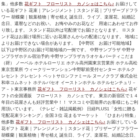
集」他多数
花ギフト フローリスト カノシェはこちら♪
お届けして
いる花ギフト 花束｜アレンジメント｜スタンド花｜プリザーブドフラ
ワー 胡蝶蘭｜観葉植物｜寄せ植え 誕生日、ライブ、楽屋花、結婚記
念日、還暦などのお祝い。 お悔やみのお花など 用途にあわせてお作
り致します。 スタンド花以外は宅配便でお届けとなります。 ※スタ
ンド花はお届け場所に近いお花屋さんからの配達になります。 地域に
よりお届けできない場合があります。 【中野区 お届け可能地域】
以下は中野区のお届け可能地域の一例です。 中野サンプラザ 中野サ
ンプラザホテル宿泊予約 中野サンプラザカラオケ＆パーティこだま
（谺） ノーベル ホテルローリエ ホテル高州園東京営業所 ホテル高松
東京営業所 ウィークリーマンション中野駅前受付センター ホテルク
レセント クレセント ペットサロンファミール ヌーノクラブ 株式会社
和幸コムネット ホテルパセオ イーストンホテル ホテルセンチュリ－
ア－ト東京事務所
花ギフト フローリスト カノシェはこちら♪
花ギ
フトの全国通販 フローリスト カノシェです。 東京の新宿区で１４
年目の花屋さんも好評営業中！！ マスコミや芸能界のお客様にもご利
用頂いています。 《テレビ・雑誌掲載例》 日経PLUS1「女性に贈る
宅配花束ランキング」全国３位 花まるマーケット 「ひまわり特集」
他多数
花ギフト フローリスト カノシェはこちら♪
お届けしている
花ギフト 花束｜アレンジメント｜スタンド花｜プリザーブドフラワー
胡蝶蘭｜観葉植物｜寄せ植え 誕生日、ライブ、楽屋花、結婚記念日、