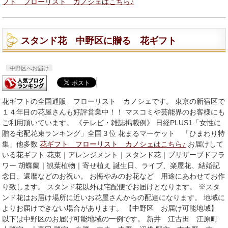
フト フローリスト カノシェはこちら♪
スタンド花 中野区に贈る 花ギフト
中野区へお届け
花ギフトの全国通販 フローリスト カノシェです。 東京の新宿区で
１４年目の花屋さんも好評営業中！！ マスコミや芸能界のお客様にも
ご利用頂いています。 《テレビ・雑誌掲載例》 日経PLUS1「女性に
贈る宅配花束ランキング」全国３位 花まるマーケット 「ひまわり特
集」他多数
花ギフト フローリスト カノシェはこちら♪
お届けして
いる花ギフト 花束｜アレンジメント｜スタンド花｜プリザーブドフラ
ワー 胡蝶蘭｜観葉植物｜寄せ植え 誕生日、ライブ、楽屋花、結婚記
念日、還暦などのお祝い。 お悔やみのお花など 用途にあわせてお作
り致します。 スタンド花以外は宅配便でお届けとなります。 ※スタ
ンド花はお届け場所に近いお花屋さんからの配達になります。 地域に
よりお届けできない場合があります。 【中野区 お届け可能地域】
以下は中野区のお届け可能地域の一例です。 新井 江古田 江原町