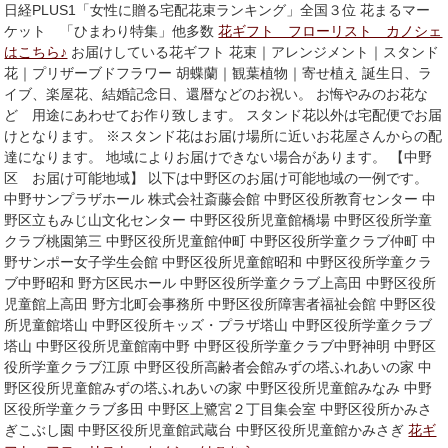
日経PLUS1「女性に贈る宅配花束ランキング」全国３位 花まるマー
ケット 「ひまわり特集」他多数
花ギフト フローリスト カノシェ
はこちら♪
お届けしている花ギフト 花束｜アレンジメント｜スタンド
花｜プリザーブドフラワー 胡蝶蘭｜観葉植物｜寄せ植え 誕生日、ラ
イブ、楽屋花、結婚記念日、還暦などのお祝い。 お悔やみのお花な
ど 用途にあわせてお作り致します。 スタンド花以外は宅配便でお届
けとなります。 ※スタンド花はお届け場所に近いお花屋さんからの配
達になります。 地域によりお届けできない場合があります。 【中野
区 お届け可能地域】 以下は中野区のお届け可能地域の一例です。
中野サンプラザホール 株式会社斎藤会館 中野区役所教育センター 中
野区立もみじ山文化センター 中野区役所児童館橋場 中野区役所学童
クラブ桃園第三 中野区役所児童館仲町 中野区役所学童クラブ仲町 中
野サンポー女子学生会館 中野区役所児童館昭和 中野区役所学童クラ
ブ中野昭和 野方区民ホール 中野区役所学童クラブ上高田 中野区役所
児童館上高田 野方北町会事務所 中野区役所障害者福祉会館 中野区役
所児童館塔山 中野区役所キッズ・プラザ塔山 中野区役所学童クラブ
塔山 中野区役所児童館南中野 中野区役所学童クラブ中野神明 中野区
役所学童クラブ江原 中野区役所高齢者会館みずの塔ふれあいの家 中
野区役所児童館みずの塔ふれあいの家 中野区役所児童館みなみ 中野
区役所学童クラブ多田 中野区上鷺宮２丁目集会室 中野区役所かみさ
ぎこぶし園 中野区役所児童館武蔵台 中野区役所児童館かみさぎ
花ギ