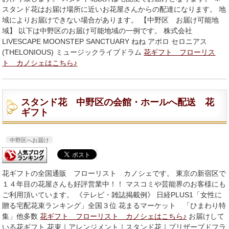
スタンド花はお届け場所に近いお花屋さんからの配達になります。 地
域によりお届けできない場合があります。 【中野区 お届け可能地
域】 以下は中野区のお届け可能地域の一例です。 株式会社
LIVESCAPE MOONSTEP SANCTUARY ねね アポロ セロニアス
(THELONIOUS) ミュージックライブドラム
花ギフト フローリス
ト カノシェはこちら♪
スタンド花 中野区の会館・ホールへ配送 花
ギフト
中野区へお届け
花ギフトの全国通販 フローリスト カノシェです。 東京の新宿区で
１４年目の花屋さんも好評営業中！！ マスコミや芸能界のお客様にも
ご利用頂いています。 《テレビ・雑誌掲載例》 日経PLUS1「女性に
贈る宅配花束ランキング」全国３位 花まるマーケット 「ひまわり特
集」他多数
花ギフト フローリスト カノシェはこちら♪
お届けして
いる花ギフト 花束｜アレンジメント｜スタンド花｜プリザーブドフラ