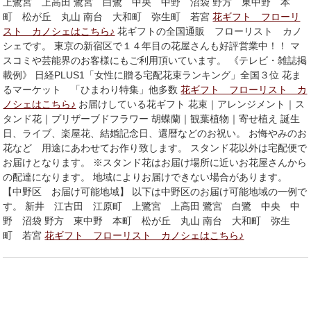
上鷺宮 上高田 鷺宮 白鷺 中央 中野 沼袋 野方 東中野 本
町 松が丘 丸山 南台 大和町 弥生町 若宮
花ギフト フローリ
スト カノシェはこちら♪
花ギフトの全国通販 フローリスト カノ
シェです。 東京の新宿区で１４年目の花屋さんも好評営業中！！ マ
スコミや芸能界のお客様にもご利用頂いています。 《テレビ・雑誌掲
載例》 日経PLUS1「女性に贈る宅配花束ランキング」全国３位 花ま
るマーケット 「ひまわり特集」他多数
花ギフト フローリスト カ
ノシェはこちら♪
お届けしている花ギフト 花束｜アレンジメント｜ス
タンド花｜プリザーブドフラワー 胡蝶蘭｜観葉植物｜寄せ植え 誕生
日、ライブ、楽屋花、結婚記念日、還暦などのお祝い。 お悔やみのお
花など 用途にあわせてお作り致します。 スタンド花以外は宅配便で
お届けとなります。 ※スタンド花はお届け場所に近いお花屋さんから
の配達になります。 地域によりお届けできない場合があります。
【中野区 お届け可能地域】 以下は中野区のお届け可能地域の一例で
す。 新井 江古田 江原町 上鷺宮 上高田 鷺宮 白鷺 中央 中
野 沼袋 野方 東中野 本町 松が丘 丸山 南台 大和町 弥生
町 若宮
花ギフト フローリスト カノシェはこちら♪