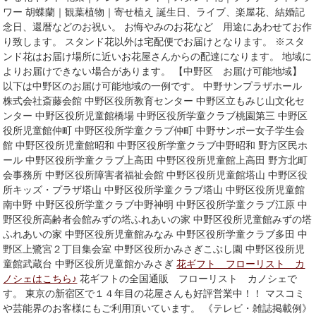
ワー 胡蝶蘭｜観葉植物｜寄せ植え 誕生日、ライブ、楽屋花、結婚記
念日、還暦などのお祝い。 お悔やみのお花など 用途にあわせてお作
り致します。 スタンド花以外は宅配便でお届けとなります。 ※スタ
ンド花はお届け場所に近いお花屋さんからの配達になります。 地域に
よりお届けできない場合があります。 【中野区 お届け可能地域】
以下は中野区のお届け可能地域の一例です。 中野サンプラザホール
株式会社斎藤会館 中野区役所教育センター 中野区立もみじ山文化セ
ンター 中野区役所児童館橋場 中野区役所学童クラブ桃園第三 中野区
役所児童館仲町 中野区役所学童クラブ仲町 中野サンポー女子学生会
館 中野区役所児童館昭和 中野区役所学童クラブ中野昭和 野方区民ホ
ール 中野区役所学童クラブ上高田 中野区役所児童館上高田 野方北町
会事務所 中野区役所障害者福祉会館 中野区役所児童館塔山 中野区役
所キッズ・プラザ塔山 中野区役所学童クラブ塔山 中野区役所児童館
南中野 中野区役所学童クラブ中野神明 中野区役所学童クラブ江原 中
野区役所高齢者会館みずの塔ふれあいの家 中野区役所児童館みずの塔
ふれあいの家 中野区役所児童館みなみ 中野区役所学童クラブ多田 中
野区上鷺宮２丁目集会室 中野区役所かみさぎこぶし園 中野区役所児
童館武蔵台 中野区役所児童館かみさぎ
花ギフト フローリスト カ
ノシェはこちら♪
花ギフトの全国通販 フローリスト カノシェで
す。 東京の新宿区で１４年目の花屋さんも好評営業中！！ マスコミ
や芸能界のお客様にもご利用頂いています。 《テレビ・雑誌掲載例》