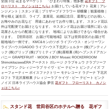
全国３位 花まるマーケット 「ひまわり特集」他多数
花ギフト フ
ローリスト カノシェはこちら♪
お届けしている花ギフト 花束｜アレ
ンジメント｜スタンド花｜プリザーブドフラワー 胡蝶蘭｜観葉植物｜
寄せ植え 誕生日、ライブ、楽屋花、結婚記念日、還暦などのお祝い。
お悔やみのお花など 用途にあわせてお作り致します。 スタンド花以
外は宅配便でお届けとなります。 ※スタンド花はお届け場所に近いお
花屋さんからの配達になります。 地域によりお届けできない場合があ
ります。 【世田谷区 お届け可能地域】 以下は世田谷区のお届け可
能地域の一例です。 KMC&キンのツボ ライブハウス・オンリーワン
ライブハウスGAGOO ライブハウス下北沢シェルター (株)アンティノ
ック (株)グリップ (株)プリミティブ (株)屋根裏 (有)ヘブンスドアカン
パニー GRAPEFRUIT・MOON J.BOY Mosaic ROCKERROOM
ShimokitazawaERA アーチスト ガレージ クラブキュウ クラブツーフ
ァイブワン クレィジーラブ ケイヴ・ビー テピート ピンクノイズ フ
ォーフォーティー ボイスファクトリー モナレコード ラグーナ 下北沢
ロフト 下北沢屋根裏 クレィジーラブ ケイヴ・ビー テピート ピンク
ノイズ 日本ライブハウス協会 夢弦
花ギフト フローリスト カノシ
ェはこちら♪
スタンド花 世田谷区のホテルへ贈る 花ギフ