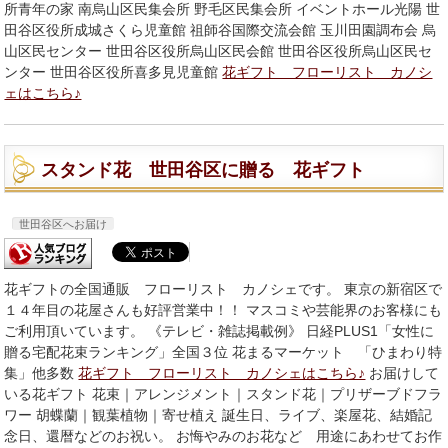
所青年の家 南烏山区民集会所 野毛区民集会所 イベントホール光陽 世
田谷区役所成城さくら児童館 祖師谷国際交流会館 玉川田園調布会 烏
山区民センター 世田谷区役所烏山区民会館 世田谷区役所烏山区民セ
ンター 世田谷区役所喜多見児童館
花ギフト フローリスト カノシ
ェはこちら♪
スタンド花 世田谷区に贈る 花ギフト
世田谷区へお届け
花ギフトの全国通販 フローリスト カノシェです。 東京の新宿区で
１４年目の花屋さんも好評営業中！！ マスコミや芸能界のお客様にも
ご利用頂いています。 《テレビ・雑誌掲載例》 日経PLUS1「女性に
贈る宅配花束ランキング」全国３位 花まるマーケット 「ひまわり特
集」他多数
花ギフト フローリスト カノシェはこちら♪
お届けして
いる花ギフト 花束｜アレンジメント｜スタンド花｜プリザーブドフラ
ワー 胡蝶蘭｜観葉植物｜寄せ植え 誕生日、ライブ、楽屋花、結婚記
念日、還暦などのお祝い。 お悔やみのお花など 用途にあわせてお作