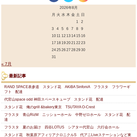
2026年8月
月
火
水
木
金
土
日
1
2
3
4
5
6
7
8
9
10
11
12
13
14
15
16
17
18
19
20
21
22
23
24
25
26
27
28
29
30
31
« 7月
最新記事
RAND SPACE表参道 スタンド花 AKiBA SinfoniA フラスタ フラワーギ
フト 配達
代官山space odd 神田スペースキューブ スタンド花 配達
スタンド花 俺のgrill &bakery東京 TSUTAYA O-Crest
フラスタ 青山RizM ニッショーホール 中野ゼロホール スタンド花 配
達
フラスタ 夏のお届け 四谷LOTUS シアター代官山 六行会ホール
スタンド花 秋葉原アフィリアクロニクルS 代アニLiveステーションなど東