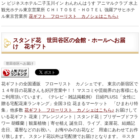
ン ビジネスホテル二子玉川イン わんわんはうす アニマルクラブ 水上
観光ホテル東京営業所 ＣＨＩＴＯＳＥ・ＨＯＴＥＬ 強羅アサヒホテ
ル東京営業所
花ギフト フローリスト カノシェはこちら♪
スタンド花 世田谷区の会館・ホールへお届
け 花ギフト
世田谷区へお届け
花ギフトの全国通販 フローリスト カノシェです。 東京の新宿区で
１４年目の花屋さんも好評営業中！！ マスコミや芸能界のお客様にも
ご利用頂いています。 《テレビ・雑誌掲載例》 日経PLUS1「女性に
贈る宅配花束ランキング」全国３位 花まるマーケット 「ひまわり特
集」他多数
花ギフト フローリスト カノシェはこちら♪
お届けして
いる花ギフト 花束｜アレンジメント｜スタンド花｜プリザーブドフラ
ワー 胡蝶蘭｜観葉植物｜寄せ植え 誕生日、ライブ、楽屋花、結婚記
念日、還暦などのお祝い。 お悔やみのお花など 用途にあわせてお作
り致します。 スタンド花以外は宅配便でお届けとなります。 ※スタ