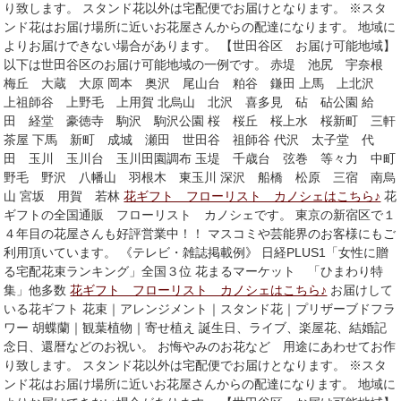
り致します。 スタンド花以外は宅配便でお届けとなります。 ※スタ
ンド花はお届け場所に近いお花屋さんからの配達になります。 地域に
よりお届けできない場合があります。 【世田谷区 お届け可能地域】
以下は世田谷区のお届け可能地域の一例です。 赤堤 池尻 宇奈根
梅丘 大蔵 大原 岡本 奥沢 尾山台 粕谷 鎌田 上馬 上北沢
上祖師谷 上野毛 上用賀 北烏山 北沢 喜多見 砧 砧公園 給
田 経堂 豪徳寺 駒沢 駒沢公園 桜 桜丘 桜上水 桜新町 三軒
茶屋 下馬 新町 成城 瀬田 世田谷 祖師谷 代沢 太子堂 代
田 玉川 玉川台 玉川田園調布 玉堤 千歳台 弦巻 等々力 中町
野毛 野沢 八幡山 羽根木 東玉川 深沢 船橋 松原 三宿 南烏
山 宮坂 用賀 若林
花ギフト フローリスト カノシェはこちら♪
花
ギフトの全国通販 フローリスト カノシェです。 東京の新宿区で１
４年目の花屋さんも好評営業中！！ マスコミや芸能界のお客様にもご
利用頂いています。 《テレビ・雑誌掲載例》 日経PLUS1「女性に贈
る宅配花束ランキング」全国３位 花まるマーケット 「ひまわり特
集」他多数
花ギフト フローリスト カノシェはこちら♪
お届けして
いる花ギフト 花束｜アレンジメント｜スタンド花｜プリザーブドフラ
ワー 胡蝶蘭｜観葉植物｜寄せ植え 誕生日、ライブ、楽屋花、結婚記
念日、還暦などのお祝い。 お悔やみのお花など 用途にあわせてお作
り致します。 スタンド花以外は宅配便でお届けとなります。 ※スタ
ンド花はお届け場所に近いお花屋さんからの配達になります。 地域に