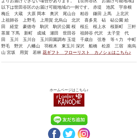
よりお届けできない場合があります。 【世田谷区 お届け可能地域】
以下は世田谷区のお届け可能地域の一例です。 赤堤 池尻 宇奈根
梅丘 大蔵 大原 岡本 奥沢 尾山台 粕谷 鎌田 上馬 上北沢
上祖師谷 上野毛 上用賀 北烏山 北沢 喜多見 砧 砧公園 給
田 経堂 豪徳寺 駒沢 駒沢公園 桜 桜丘 桜上水 桜新町 三軒
茶屋 下馬 新町 成城 瀬田 世田谷 祖師谷 代沢 太子堂 代
田 玉川 玉川台 玉川田園調布 玉堤 千歳台 弦巻 等々力 中町
野毛 野沢 八幡山 羽根木 東玉川 深沢 船橋 松原 三宿 南烏
山 宮坂 用賀 若林
花ギフト フローリスト カノシェはこちら♪
ホームページはこちら♪