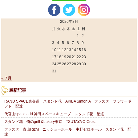
2026年8月
月
火
水
木
金
土
日
1
2
3
4
5
6
7
8
9
10
11
12
13
14
15
16
17
18
19
20
21
22
23
24
25
26
27
28
29
30
31
« 7月
最新記事
RAND SPACE表参道 スタンド花 AKiBA SinfoniA フラスタ フラワーギ
フト 配達
代官山space odd 神田スペースキューブ スタンド花 配達
スタンド花 俺のgrill &bakery東京 TSUTAYA O-Crest
フラスタ 青山RizM ニッショーホール 中野ゼロホール スタンド花 配
達