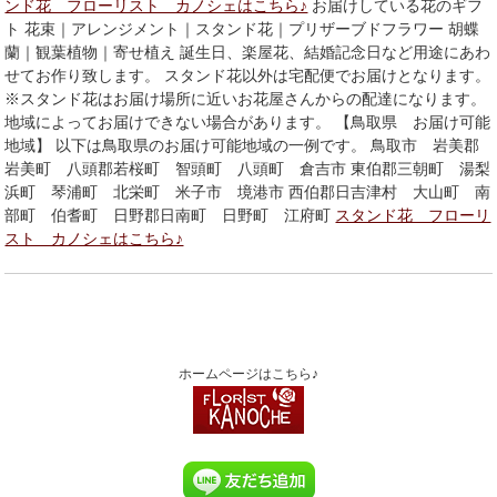
ンド花 フローリスト カノシェはこちら♪
お届けしている花のギフ
ト 花束｜アレンジメント｜スタンド花｜プリザーブドフラワー 胡蝶
蘭｜観葉植物｜寄せ植え 誕生日、楽屋花、結婚記念日など用途にあわ
せてお作り致します。 スタンド花以外は宅配便でお届けとなります。
※スタンド花はお届け場所に近いお花屋さんからの配達になります。
地域によってお届けできない場合があります。 【鳥取県 お届け可能
地域】 以下は鳥取県のお届け可能地域の一例です。 鳥取市 岩美郡
岩美町 八頭郡若桜町 智頭町 八頭町 倉吉市 東伯郡三朝町 湯梨
浜町 琴浦町 北栄町 米子市 境港市 西伯郡日吉津村 大山町 南
部町 伯耆町 日野郡日南町 日野町 江府町
スタンド花 フローリ
スト カノシェはこちら♪
ホームページはこちら♪