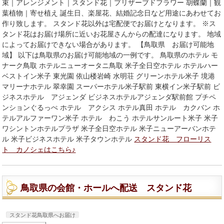
束｜アレンジメント｜スタンド花｜プリザーブドフラワー 胡蝶蘭｜観
葉植物｜寄せ植え 誕生日、楽屋花、結婚記念日など用途にあわせてお
作り致します。 スタンド花以外は宅配便でお届けとなります。 ※ス
タンド花はお届け場所に近いお花屋さんからの配達になります。 地域
によってお届けできない場合があります。 【鳥取県 お届け可能地
域】 以下は鳥取県のお届け可能地域の一例です。 鳥取県のホテル モ
ナーク鳥取 ホテルニューオータニ鳥取 米子全日空ホテル ホテルハー
ベストイン米子 東光園 依山楼岩崎 水明荘 グリーンホテル米子 境港
マリーナホテル 翠幸園 スーパーホテル米子駅前 東横イン米子駅前 ビ
ジネスホテル アジェンダ ビジネスホテルアジェンダ駅前館 プチペ
ンションぐるっぺ ホテル アクシス ホテル真田 ホテル カクバン ホ
テルアルファーワン米子 ホテル わこう ホテルサンルート米子 米子
ワシントンホテルプラザ 米子全日空ホテル 米子ニューアーバンホテ
ル 米子ビジネスホテル 米子タウンホテル
スタンド花 フローリス
ト カノシェはこちら♪
鳥取県の会館・ホールへ配送 スタンド花
スタンド花鳥取県へお届け