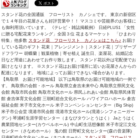
スタンド花の全国通販 フローリスト カノシェです。 東京の新宿区
で１４年目の花屋さんも好評営業中！！ マスコミや芸能界のお客様に
も御利用頂いています。 《テレビ・雑誌掲載例》 日経PLUS1 「女性
に贈る宅配花束ランキング」全国３位 花まるマーケット 「ひまわり
特集」他多数
スタンド花 フローリスト カノシェはこちら♪
お届け
している花のギフト 花束｜アレンジメント｜スタンド花｜プリザーブ
ドフラワー 胡蝶蘭｜観葉植物｜寄せ植え 誕生日、楽屋花、結婚記念
日など用途にあわせてお作り致します。 スタンド花以外は宅配便でお
届けとなります。 ※スタンド花はお届け場所に近いお花屋さんからの
配達になります。 地域によってお届けできない場合があります。
【鳥取県 お届け可能地域】 以下は鳥取県のお届け可能地域の一例で
す。 鳥取県の会館・ホール 鳥取県立倉吉未来中心 鳥取県立県民文化
会館 鳥取市民会館 鳥取市文化ホール 県民ふれあい会館 鳥取県民体育
館 倉吉体育文化会館 三朝町総合文化ホール ハワイアロハホール 倉吉
福祉会館 米子市文化ホール 米子コンベンションセンター（Big Ship)
米子市公会堂 境港市民会館 境港市文化ホール(境港シンフォニーガー
デン) 琴浦町生涯学習センター（まなびタウンとうはく） Jaとうはく
農業団地センター(カウベルホール) 中山町生活想像館 米子市淀江文化
センター（さなめホール） 鬼の館 日野町文化センター(森の音楽隊)
日南町総合文化センター（さつきホール）
スタンド花 フローリス