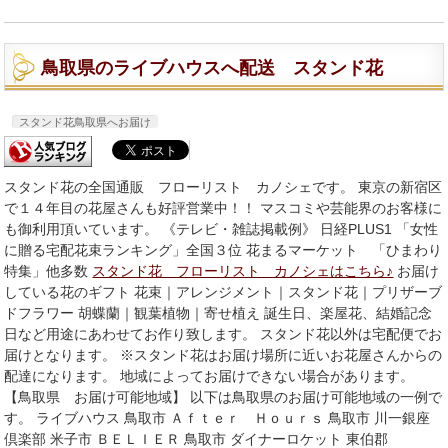
鳥取県のライブハウスへ配送 スタンド花
スタンド花鳥取県へお届け
スタンド花の全国通販 フローリスト カノシェです。 東京の新宿区
で１４年目の花屋さんも好評営業中！！ マスコミや芸能界のお客様に
も御利用頂いています。 《テレビ・雑誌掲載例》 日経PLUS1 「女性
に贈る宅配花束ランキング」全国３位 花まるマーケット 「ひまわり
特集」他多数
スタンド花 フローリスト カノシェはこちら♪
お届け
している花のギフト 花束｜アレンジメント｜スタンド花｜プリザーブ
ドフラワー 胡蝶蘭｜観葉植物｜寄せ植え 誕生日、楽屋花、結婚記念
日など用途にあわせてお作り致します。 スタンド花以外は宅配便でお
届けとなります。 ※スタンド花はお届け場所に近いお花屋さんからの
配達になります。 地域によってお届けできない場合があります。
【鳥取県 お届け可能地域】 以下は鳥取県のお届け可能地域の一例で
す。 ライブハウス 鳥取市 Ａｆｔｅｒ Ｈｏｕｒｓ 鳥取市 川一銀座
倶楽部 米子市 ＢＥＬＩＥＲ 鳥取市 ダイナーロケット 東伯郡