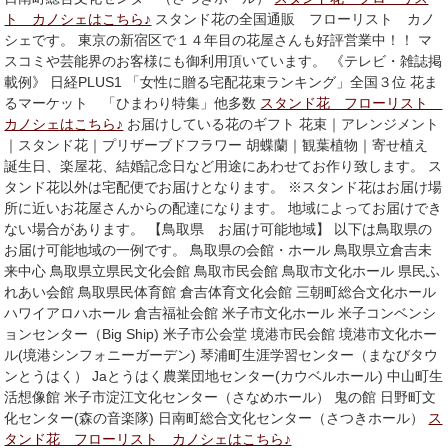
ト カノシェはこちら♪
スタンド花の全国通販 フローリスト カノ
シェです。 東京の新宿区で１４年目の花屋さんも好評営業中！！ マ
スコミや芸能界のお客様にも御利用頂いています。 《テレビ・雑誌掲
載例》 日経PLUS1 「女性に贈る宅配花束ランキング」全国３位 花ま
るマーケット 「ひまわり特集」他多数
スタンド花 フローリスト
カノシェはこちら♪
お届けしている花のギフト 花束｜アレンジメント
｜スタンド花｜プリザーブドフラワー 胡蝶蘭｜観葉植物｜寄せ植え
誕生日、楽屋花、結婚記念日など用途にあわせてお作り致します。 ス
タンド花以外は宅配便でお届けとなります。 ※スタンド花はお届け場
所に近いお花屋さんからの配達になります。 地域によってお届けでき
ない場合があります。 【鳥取県 お届け可能地域】 以下は鳥取県の
お届け可能地域の一例です。 鳥取県の会館・ホール 鳥取県立倉吉未
来中心 鳥取県立県民文化会館 鳥取市民会館 鳥取市文化ホール 県民ふ
れあい会館 鳥取県民体育館 倉吉体育文化会館 三朝町総合文化ホール
ハワイアロハホール 倉吉福祉会館 米子市文化ホール 米子コンベンシ
ョンセンター（Big Ship) 米子市公会堂 境港市民会館 境港市文化ホー
ル(境港シンフォニーガーデン) 琴浦町生涯学習センター（まなびタウ
ンとうはく） Jaとうはく農業団地センター(カウベルホール) 中山町生
活想像館 米子市淀江文化センター（さなめホール） 鬼の館 日野町文
化センター(森の音楽隊) 日南町総合文化センター（さつきホール）
ス
タンド花 フローリスト カノシェはこちら♪