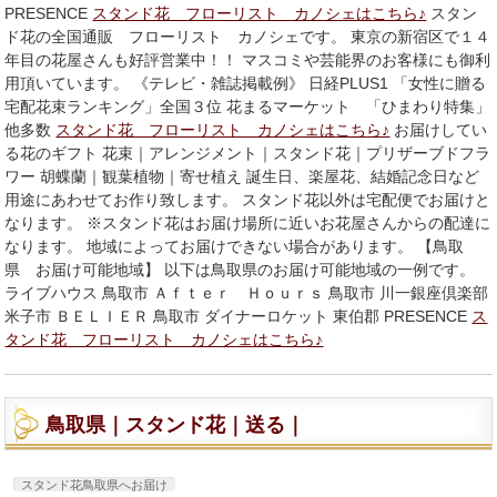
PRESENCE
スタンド花 フローリスト カノシェはこちら♪
スタン
ド花の全国通販 フローリスト カノシェです。 東京の新宿区で１４
年目の花屋さんも好評営業中！！ マスコミや芸能界のお客様にも御利
用頂いています。 《テレビ・雑誌掲載例》 日経PLUS1 「女性に贈る
宅配花束ランキング」全国３位 花まるマーケット 「ひまわり特集」
他多数
スタンド花 フローリスト カノシェはこちら♪
お届けしてい
る花のギフト 花束｜アレンジメント｜スタンド花｜プリザーブドフラ
ワー 胡蝶蘭｜観葉植物｜寄せ植え 誕生日、楽屋花、結婚記念日など
用途にあわせてお作り致します。 スタンド花以外は宅配便でお届けと
なります。 ※スタンド花はお届け場所に近いお花屋さんからの配達に
なります。 地域によってお届けできない場合があります。 【鳥取
県 お届け可能地域】 以下は鳥取県のお届け可能地域の一例です。
ライブハウス 鳥取市 Ａｆｔｅｒ Ｈｏｕｒｓ 鳥取市 川一銀座倶楽部
米子市 ＢＥＬＩＥＲ 鳥取市 ダイナーロケット 東伯郡 PRESENCE
ス
タンド花 フローリスト カノシェはこちら♪
鳥取県｜スタンド花｜送る｜
スタンド花鳥取県へお届け