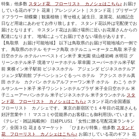
特集」他多数
スタンド花 フローリスト カノシェはこちら♪
お届け
している花のギフト 花束｜アレンジメント｜スタンド花｜プリザーブ
ドフラワー 胡蝶蘭｜観葉植物｜寄せ植え 誕生日、楽屋花、結婚記念
日など用途にあわせてお作り致します。 スタンド花以外は宅配便でお
届けとなります。 ※スタンド花はお届け場所に近いお花屋さんからの
配達になります。 地域によってお届けできない場合があります。
【鳥取県 お届け可能地域】 以下は鳥取県のお届け可能地域の一例で
す。 鳥取県のホテル モナーク鳥取 ホテルニューオータニ鳥取 米子全
日空ホテル ホテルハーベストイン米子 東光園 依山楼岩崎 水明荘 グ
リーンホテル米子 境港マリーナホテル 翠幸園 スーパーホテル米子駅
前 東横イン米子駅前 ビジネスホテル アジェンダ ビジネスホテルア
ジェンダ駅前館 プチペンションぐるっぺ ホテル アクシス ホテル真
田 ホテル カクバン ホテルアルファーワン米子 ホテル わこう ホテ
ルサンルート米子 米子ワシントンホテルプラザ 米子全日空ホテル 米
子ニューアーバンホテル 米子ビジネスホテル 米子タウンホテル
スタ
ンド花 フローリスト カノシェはこちら♪
スタンド花の全国通販
フローリスト カノシェです。 東京の新宿区で１４年目の花屋さんも
好評営業中！！ マスコミや芸能界のお客様にも御利用頂いています。
《テレビ・雑誌掲載例》 日経PLUS1 「女性に贈る宅配花束ランキン
グ」全国３位 花まるマーケット 「ひまわり特集」他多数
スタンド
花 フローリスト カノシェはこちら♪
お届けしている花のギフト 花