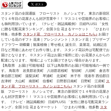
スタンド花の全国通販 フローリスト カノシェです。 東京の新宿区
で１４年目の花屋さんも好評営業中！！ マスコミや芸能界のお客様に
も御利用頂いています。 《テレビ・雑誌掲載例》 日経PLUS1 「女性
に贈る宅配花束ランキング」全国３位 花まるマーケット 「ひまわり
特集」他多数
スタンド花 フローリスト カノシェはこちら♪
お届け
している花のギフト 花束｜アレンジメント｜スタンド花｜プリザーブ
ドフラワー 胡蝶蘭｜観葉植物｜寄せ植え 誕生日、楽屋花、結婚記念
日など用途にあわせてお作り致します。 スタンド花以外は宅配便でお
届けとなります。 ※スタンド花はお届け場所に近いお花屋さんからの
配達になります。 地域によってお届けできない場合があります。
【鳥取県 お届け可能地域】 以下は鳥取県のお届け可能地域の一例で
す。 鳥取市 岩美郡岩美町 八頭郡若桜町 智頭町 八頭町 倉吉市
東伯郡三朝町 湯梨浜町 琴浦町 北栄町 米子市 境港市 西伯郡日
吉津村 大山町 南部町 伯耆町 日野郡日南町 日野町 江府町
ス
タンド花 フローリスト カノシェはこちら♪
スタンド花の全国通
販 フローリスト カノシェです。 東京の新宿区で１４年目の花屋さ
んも好評営業中！！ マスコミや芸能界のお客様にも御利用頂いていま
す。 《テレビ・雑誌掲載例》 日経PLUS1 「女性に贈る宅配花束ラン
キング」全国３位 花まるマーケット 「ひまわり特集」他多数
スタ