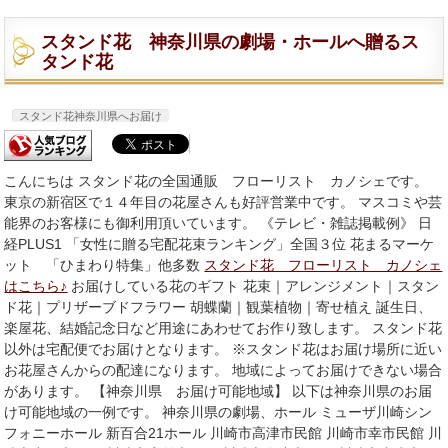
スタンド花 神奈川県の劇場・ホールへ贈るス
タンド花
スタンド花神奈川県へお届け
こんにちは スタンド花の全国通販 フローリスト カノシェです。
東京の新宿区で１４年目の花屋さんも好評営業中です。 マスコミや芸
能界のお客様にも御利用頂いています。 《テレビ・雑誌掲載例》 日
経PLUS1 「女性に贈る宅配花束ランキング」全国３位 花まるマーケ
ット 「ひまわり特集」他多数
スタンド花 フローリスト カノシェ
はこちら♪
お届けしている花のギフト 花束｜アレンジメント｜スタン
ド花｜プリザーブドフラワー 胡蝶蘭｜観葉植物｜寄せ植え 誕生日、
楽屋花、結婚記念日など用途にあわせてお作り致します。 スタンド花
以外は宅配便でお届けとなります。 ※スタンド花はお届け場所に近い
お花屋さんからの配達になります。 地域によってお届けできない場合
があります。 【神奈川県 お届け可能地域】 以下は神奈川県のお届
け可能地域の一例です。 神奈川県の劇場、ホール ミューザ川崎シン
フォニーホール 新百合21ホール 川崎市高津市民館 川崎市幸市民館 川