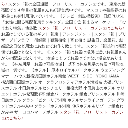
ら♪
スタンド花の全国通販 フローリスト カノシェです。 東京の新
宿区で１４年目の花屋さんも好評営業中です。 マスコミや芸能界のお
客様にも御利用頂いています。 《テレビ・雑誌掲載例》 日経PLUS1
「女性に贈る宅配花束ランキング」全国３位 花まるマーケット 「ひ
まわり特集」他多数
スタンド花 フローリスト カノシェはこちら♪
お届けしている花のギフト 花束｜アレンジメント｜スタンド花｜プリ
ザーブドフラワー 胡蝶蘭｜観葉植物｜寄せ植え 誕生日、楽屋花、結
婚記念日など用途にあわせてお作り致します。 スタンド花以外は宅配
便でお届けとなります。 ※スタンド花はお届け場所に近いお花屋さん
からの配達になります。 地域によってお届けできない場合がありま
す。 【神奈川県 お届け可能地域】 以下は神奈川県のお届け可能地
域の一例です。 【ホテル】 厚木ロイヤルパークホテル ウェディング
マナー ハウス新横浜国際ホテル南館 WEST SIDE YOKOHAMA
横浜西口国際ホテル オークラフロンティアホテル海老名 大磯プリン
スホテル 小田急ホテルセンチュリー相模大野 小田急山のホテル オリ
エントホテル横濱開洋亭 鎌倉パークホテル 鎌倉プリンスホテル 川崎
日航ホテル グランドビクトリア湘南 ホテルサンライフガーデン グラ
ンドホテル神奈中 グランドホテル湘南 KKRホテル＆リゾーツ鎌倉わ
かみや ザ ヨコハマ ノボテル
スタンド花 フローリスト カノシ
ェはこちら♪