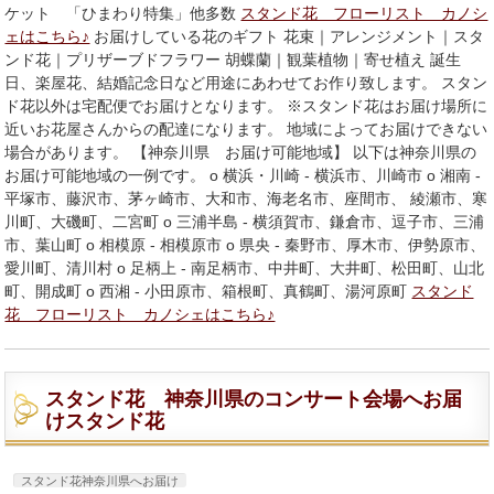
ケット 「ひまわり特集」他多数
スタンド花 フローリスト カノシ
ェはこちら♪
お届けしている花のギフト 花束｜アレンジメント｜スタ
ンド花｜プリザーブドフラワー 胡蝶蘭｜観葉植物｜寄せ植え 誕生
日、楽屋花、結婚記念日など用途にあわせてお作り致します。 スタン
ド花以外は宅配便でお届けとなります。 ※スタンド花はお届け場所に
近いお花屋さんからの配達になります。 地域によってお届けできない
場合があります。 【神奈川県 お届け可能地域】 以下は神奈川県の
お届け可能地域の一例です。 o 横浜・川崎 - 横浜市、川崎市 o 湘南 -
平塚市、藤沢市、茅ヶ崎市、大和市、海老名市、座間市、 綾瀬市、寒
川町、大磯町、二宮町 o 三浦半島 - 横須賀市、鎌倉市、逗子市、三浦
市、葉山町 o 相模原 - 相模原市 o 県央 - 秦野市、厚木市、伊勢原市、
愛川町、清川村 o 足柄上 - 南足柄市、中井町、大井町、松田町、山北
町、開成町 o 西湘 - 小田原市、箱根町、真鶴町、湯河原町
スタンド
花 フローリスト カノシェはこちら♪
スタンド花 神奈川県のコンサート会場へお届
けスタンド花
スタンド花神奈川県へお届け