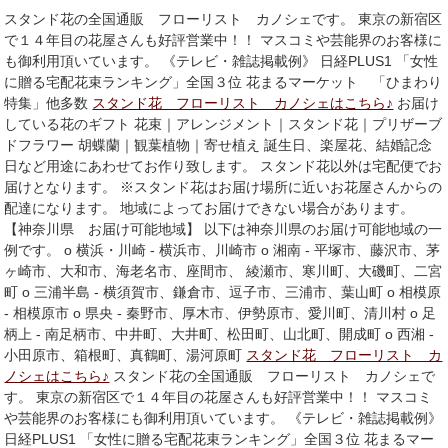
スタンド花の全国通販 フローリスト カノシェです。 東京の新宿区
で１４年目の花屋さんも好評営業中！！ マスコミや芸能界のお客様に
も御利用頂いています。 《テレビ・雑誌掲載例》 日経PLUS1 「女性
に贈る宅配花束ランキング」全国３位 花まるマーケット 「ひまわり
特集」他多数
スタンド花 フローリスト カノシェはこちら♪
お届け
している花のギフト 花束｜アレンジメント｜スタンド花｜プリザーブ
ドフラワー 胡蝶蘭｜観葉植物｜寄せ植え 誕生日、楽屋花、結婚記念
日など用途にあわせてお作り致します。 スタンド花以外は宅配便でお
届けとなります。 ※スタンド花はお届け場所に近いお花屋さんからの
配達になります。 地域によってお届けできない場合があります。
【神奈川県 お届け可能地域】 以下は神奈川県のお届け可能地域の一
例です。 o 横浜・川崎 - 横浜市、川崎市 o 湘南 - 平塚市、藤沢市、茅
ヶ崎市、大和市、海老名市、座間市、 綾瀬市、寒川町、大磯町、二宮
町 o 三浦半島 - 横須賀市、鎌倉市、逗子市、三浦市、葉山町 o 相模原
- 相模原市 o 県央 - 秦野市、厚木市、伊勢原市、愛川町、清川村 o 足
柄上 - 南足柄市、中井町、大井町、松田町、山北町、開成町 o 西湘 -
小田原市、箱根町、真鶴町、湯河原町
スタンド花 フローリスト カ
ノシェはこちら♪
スタンド花の全国通販 フローリスト カノシェで
す。 東京の新宿区で１４年目の花屋さんも好評営業中！！ マスコミ
や芸能界のお客様にも御利用頂いています。 《テレビ・雑誌掲載例》
日経PLUS1 「女性に贈る宅配花束ランキング」全国３位 花まるマー