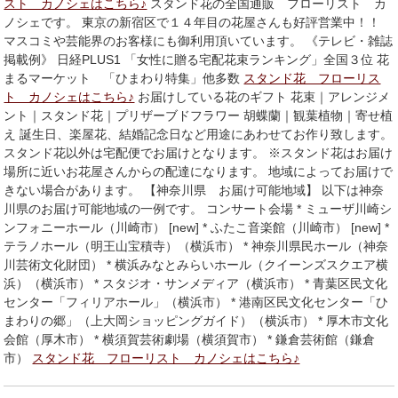
スト カノシェはこちら♪
スタンド花の全国通販 フローリスト カ
ノシェです。 東京の新宿区で１４年目の花屋さんも好評営業中！！
マスコミや芸能界のお客様にも御利用頂いています。 《テレビ・雑誌
掲載例》 日経PLUS1 「女性に贈る宅配花束ランキング」全国３位 花
まるマーケット 「ひまわり特集」他多数
スタンド花 フローリス
ト カノシェはこちら♪
お届けしている花のギフト 花束｜アレンジメ
ント｜スタンド花｜プリザーブドフラワー 胡蝶蘭｜観葉植物｜寄せ植
え 誕生日、楽屋花、結婚記念日など用途にあわせてお作り致します。
スタンド花以外は宅配便でお届けとなります。 ※スタンド花はお届け
場所に近いお花屋さんからの配達になります。 地域によってお届けで
きない場合があります。 【神奈川県 お届け可能地域】 以下は神奈
川県のお届け可能地域の一例です。 コンサート会場 * ミューザ川崎シ
ンフォニーホール（川崎市） [new] * ふたこ音楽館（川崎市） [new] *
テラノホール（明王山宝積寺）（横浜市） * 神奈川県民ホール（神奈
川芸術文化財団） * 横浜みなとみらいホール（クイーンズスクエア横
浜）（横浜市） * スタジオ・サンメディア（横浜市） * 青葉区民文化
センター「フィリアホール」（横浜市） * 港南区民文化センター「ひ
まわりの郷」（上大岡ショッピングガイド）（横浜市） * 厚木市文化
会館（厚木市） * 横須賀芸術劇場（横須賀市） * 鎌倉芸術館（鎌倉
市）
スタンド花 フローリスト カノシェはこちら♪