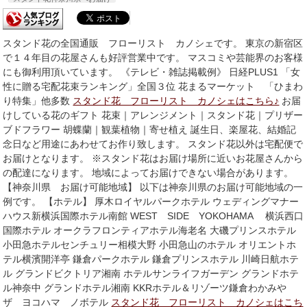
スタンド花の全国通販 フローリスト カノシェです。 東京の新宿区
で１４年目の花屋さんも好評営業中です。 マスコミや芸能界のお客様
にも御利用頂いています。 《テレビ・雑誌掲載例》 日経PLUS1 「女
性に贈る宅配花束ランキング」全国３位 花まるマーケット 「ひまわ
り特集」他多数
スタンド花 フローリスト カノシェはこちら♪
お届
けしている花のギフト 花束｜アレンジメント｜スタンド花｜プリザー
ブドフラワー 胡蝶蘭｜観葉植物｜寄せ植え 誕生日、楽屋花、結婚記
念日など用途にあわせてお作り致します。 スタンド花以外は宅配便で
お届けとなります。 ※スタンド花はお届け場所に近いお花屋さんから
の配達になります。 地域によってお届けできない場合があります。
【神奈川県 お届け可能地域】 以下は神奈川県のお届け可能地域の一
例です。 【ホテル】 厚木ロイヤルパークホテル ウェディングマナー
ハウス新横浜国際ホテル南館 WEST SIDE YOKOHAMA 横浜西口
国際ホテル オークラフロンティアホテル海老名 大磯プリンスホテル
小田急ホテルセンチュリー相模大野 小田急山のホテル オリエントホ
テル横濱開洋亭 鎌倉パークホテル 鎌倉プリンスホテル 川崎日航ホテ
ル グランドビクトリア湘南 ホテルサンライフガーデン グランドホテ
ル神奈中 グランドホテル湘南 KKRホテル＆リゾーツ鎌倉わかみや
ザ ヨコハマ ノボテル
スタンド花 フローリスト カノシェはこち