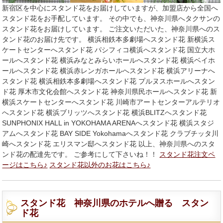
新宿区を中心にスタンド花をお届けしていますが、加盟店から全国へ
スタンド花をお手配しています。 その中でも、神奈川県へタクサンの
スタンド花をお届けしています。 ご注文いただいた、神奈川県へのス
タンド花のお届け先です。 横浜相鉄本多劇場へスタンド花 新横浜ス
ケートセンターへスタンド花 パシフィコ横浜へスタンド花 国立大ホ
ールへスタンド花 横浜みなとみらいホールへスタンド花 横浜ベイホ
ールへスタンド花 横浜赤レンガホールへスタンド花 横浜アリーナへ
スタンド花 横浜相鉄本多劇場へスタンド花 プルヌスホールへスタン
ド花 厚木市文化会館へスタンド花 神奈川県民ホールへスタンド花 新
横浜スケートセンターへスタンド花 川崎市アートセンターアルテリオ
へスタンド花 横浜ブリッツへスタンド花 横浜BLITZへスタンド花
SUNPHONIX HALL in YOKOHAMA ARENAへスタンド花 横浜スタジ
アムへスタンド花 BAY SIDE Yokohamaへスタンド花 クラブチッタ川
崎へスタンド花 エリスマン邸へスタンド花 以上、神奈川県へのスタ
ンド花の配達先です。 ご参考にして下さいね！！
スタンド花注文ペ
ージはこちら♪
スタンド花以外のお花はこちら♪
スタンド花 神奈川県のホテルへ贈る スタン
ド花