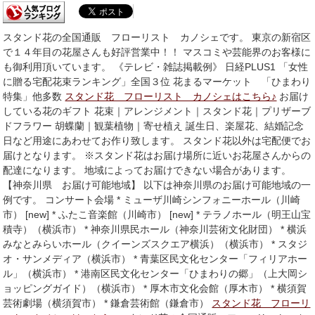
スタンド花の全国通販 フローリスト カノシェです。 東京の新宿区
で１４年目の花屋さんも好評営業中！！ マスコミや芸能界のお客様に
も御利用頂いています。 《テレビ・雑誌掲載例》 日経PLUS1 「女性
に贈る宅配花束ランキング」全国３位 花まるマーケット 「ひまわり
特集」他多数
スタンド花 フローリスト カノシェはこちら♪
お届け
している花のギフト 花束｜アレンジメント｜スタンド花｜プリザーブ
ドフラワー 胡蝶蘭｜観葉植物｜寄せ植え 誕生日、楽屋花、結婚記念
日など用途にあわせてお作り致します。 スタンド花以外は宅配便でお
届けとなります。 ※スタンド花はお届け場所に近いお花屋さんからの
配達になります。 地域によってお届けできない場合があります。
【神奈川県 お届け可能地域】 以下は神奈川県のお届け可能地域の一
例です。 コンサート会場 * ミューザ川崎シンフォニーホール（川崎
市） [new] * ふたこ音楽館（川崎市） [new] * テラノホール（明王山宝
積寺）（横浜市） * 神奈川県民ホール（神奈川芸術文化財団） * 横浜
みなとみらいホール（クイーンズスクエア横浜）（横浜市） * スタジ
オ・サンメディア（横浜市） * 青葉区民文化センター「フィリアホー
ル」（横浜市） * 港南区民文化センター「ひまわりの郷」（上大岡シ
ョッピングガイド）（横浜市） * 厚木市文化会館（厚木市） * 横須賀
芸術劇場（横須賀市） * 鎌倉芸術館（鎌倉市）
スタンド花 フローリ