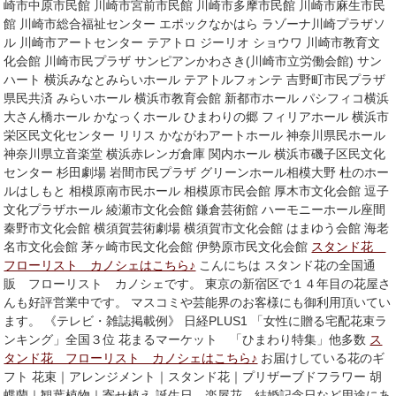
崎市中原市民館 川崎市宮前市民館 川崎市多摩市民館 川崎市麻生市民
館 川崎市総合福祉センター エポックなかはら ラゾーナ川崎プラザソ
ル 川崎市アートセンター テアトロ ジーリオ ショウワ 川崎市教育文
化会館 川崎市民プラザ サンピアンかわさき(川崎市立労働会館) サン
ハート 横浜みなとみらいホール テアトルフォンテ 吉野町市民プラザ
県民共済 みらいホール 横浜市教育会館 新都市ホール パシフィコ横浜
大さん橋ホール かなっくホール ひまわりの郷 フィリアホール 横浜市
栄区民文化センター リリス かながわアートホール 神奈川県民ホール
神奈川県立音楽堂 横浜赤レンガ倉庫 関内ホール 横浜市磯子区民文化
センター 杉田劇場 岩間市民プラザ グリーンホール相模大野 杜のホー
ルはしもと 相模原南市民ホール 相模原市民会館 厚木市文化会館 逗子
文化プラザホール 綾瀬市文化会館 鎌倉芸術館 ハーモニーホール座間
秦野市文化会館 横須賀芸術劇場 横須賀市文化会館 はまゆう会館 海老
名市文化会館 茅ヶ崎市民文化会館 伊勢原市民文化会館
スタンド花
フローリスト カノシェはこちら♪
こんにちは スタンド花の全国通
販 フローリスト カノシェです。 東京の新宿区で１４年目の花屋さ
んも好評営業中です。 マスコミや芸能界のお客様にも御利用頂いてい
ます。 《テレビ・雑誌掲載例》 日経PLUS1 「女性に贈る宅配花束ラ
ンキング」全国３位 花まるマーケット 「ひまわり特集」他多数
ス
タンド花 フローリスト カノシェはこちら♪
お届けしている花のギ
フト 花束｜アレンジメント｜スタンド花｜プリザーブドフラワー 胡
蝶蘭｜観葉植物｜寄せ植え 誕生日、楽屋花、結婚記念日など用途にあ