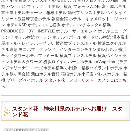
ホテル 新横浜プリンスホテル 葉山ホテル音羽ノ森／ホテル別館 海
賓 パン パシフィック ホテル 横浜 フォーラム246 富士屋ホテル
富士屋ホテルチェーン 箱根ホテル 箱根プリンスホテル ベイサイド
リゾート観音崎京急ホテル 報徳会館 ホテル キャメロット ジャパ
ン ホテルKSP ホテルコスモ横浜 ホテルコンチネンタル横浜
PRODUCED BY INSTYLE ホテル ザ・エルシィ ホテルニューグ
ランド ホテル横浜ガーデン ホテルラポール ポートヒル横浜 湯本富士
屋ホテル・レインボープラザ 横須賀プリンスホテル 横浜エクセルホ
テル東急 ヨコハマ グランド インターコンチネンタルホテル 横浜
テクノタワーホテルファミール 横浜プリンスホテル 横浜ベイシェラ
トンホテル＆タワーズ 横浜ロイヤルパークホテル La’Angelina（ラア
ンジェリーナ） ローズホテル横浜 小田急 箱根ハイランドホテル ホ
テル鶴ヶ岡会館 葉山ホテル音羽 箱根ホテル小涌園 パレスホテル 箱
根 ブリーズベイホテル
スタンド花 フローリスト カノシェはこち
ら♪
スタンド花 神奈川県のホテルへお届け スタ
ンド花
スタンド花神奈川県へお届け