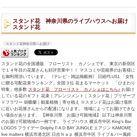
スタンド花 神奈川県のライブハウスへお届け
スタンド花
スタンド花神奈川県へお届け
スタンド花の全国通販 フローリスト カノシェです。 東京の新宿区
で１４年目の花屋さんも好評営業中！！ マスコミや芸能界のお客様に
も御利用頂いています。 《テレビ・雑誌掲載例》 日経PLUS1 「女性
に贈る宅配花束ランキング」全国３位 花まるマーケット 「ひまわり
特集」他多数
スタンド花 フローリスト カノシェはこちら♪
お届け
している花のギフト 花束｜アレンジメント｜スタンド花｜プリザーブ
ドフラワー 胡蝶蘭｜観葉植物｜寄せ植え ※スタンド花はお届け場所
に近いお花屋さんからの配達になります。 地域によってお届けできな
い場合があります。 【神奈川県 お届け可能地域】 以下は神奈川県
のお届け可能地域の一例です。 ライブハウス 横浜市中区 King's Bar
LOGOS フライデー Dolphy F.A.D BAY JUNGLE エアジン KAMOME
live matters 横浜市港北区 日吉Ｎａｐ 横浜市中区 ライブ＆バー風鈴