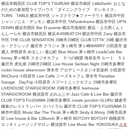
横浜市鶴見区 CLUB TOP'S TSURUMI 横浜市南区 LittleDarlin' おとな
のための参加型ライブハウス「ダイニングライブ ヤンキイス」
TURN TABLE 横浜市中区 ジャズクラブ★ファーラウト 横浜市中区
シャンソニエ・デュモン 横浜市中区 TAPyokohama 横浜市中区 UP'N
DOWN 横浜市西区 Bar El puente 横浜市港南区 横浜・上大岡くんく
んしーらや 横浜市鶴見区 横浜＠45BEAT.CH 横浜市中区 Zany 横浜市
中区 THE CLUB SENSATION 川崎市川崎区 CLUB CITTA' 川崎 藤沢市
ル・クラシック 藤沢市 クラジャ 茅ヶ崎市 茅ヶ崎MARRY 小田原市 姿
麗人 伊勢原市 めるしい 葉山町 Blue Moon 茅ヶ崎市 Live&Cafe Bar
honey 茅ヶ崎市 スタジオカフェ ５つの銅貨 海老名市 ルート ５１
藤沢市 虎丸座 川崎市川崎区 Live House Serbian Night 川崎市多摩区
rockin house silvermoon 厚木市 アカデミースタジオ音楽村 小田原市
9thChord 小田原市 Live Caffe ジーズキャフェ 厚木市 Paradise
Garage DayTrip 小田原市 スプートニックカフェ 川崎市多摩区
LIVEHOUSE STARGICROOM 川崎市多摩区 livehouse
STARGICROOM 横須賀市 おれんじや Jazz Cafe & Live Bar 藤沢市
CLUB TOP'S FUJISAWA 川崎市多摩区 create junction ULURU 鎌倉市
鎌倉のレストランバー スパイラル 藤沢市 CLUB TOP'S FUJISAWA 川
崎市中原区 Music Bar The Throb 茅ヶ崎市 Sindy & Mimiy 川崎市高津
区 Live house & Bar 12Bunch 茅ヶ崎市 BOTCHY BOTCHY 相模原市
エッキミュージックサロン 横須賀市 Live Music Bar YOKOSUKA
スタ