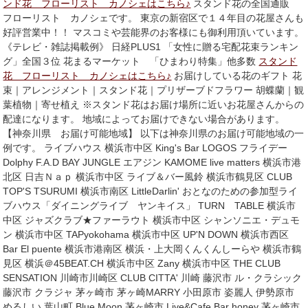
ンド花 フローリスト カノシェはこちら♪
スタンド花の全国通販
フローリスト カノシェです。 東京の新宿区で１４年目の花屋さんも
好評営業中！！ マスコミや芸能界のお客様にも御利用頂いています。
《テレビ・雑誌掲載例》 日経PLUS1 「女性に贈る宅配花束ランキン
グ」全国３位 花まるマーケット 「ひまわり特集」他多数
スタンド
花 フローリスト カノシェはこちら♪
お届けしている花のギフト 花
束｜アレンジメント｜スタンド花｜プリザーブドフラワー 胡蝶蘭｜観
葉植物｜寄せ植え ※スタンド花はお届け場所に近いお花屋さんからの
配達になります。 地域によってお届けできない場合があります。
【神奈川県 お届け可能地域】 以下は神奈川県のお届け可能地域の一
例です。 ライブハウス 横浜市中区 King's Bar LOGOS フライデー
Dolphy F.A.D BAY JUNGLE エアジン KAMOME live matters 横浜市港
北区 日吉Ｎａｐ 横浜市中区 ライブ＆バー風鈴 横浜市鶴見区 CLUB
TOP'S TSURUMI 横浜市南区 LittleDarlin' おとなのための参加型ライ
ブハウス「ダイニングライブ ヤンキイス」 TURN TABLE 横浜市
中区 ジャズクラブ★ファーラウト 横浜市中区 シャンソニエ・デュモ
ン 横浜市中区 TAPyokohama 横浜市中区 UP'N DOWN 横浜市西区
Bar El puente 横浜市港南区 横浜・上大岡くんくんしーらや 横浜市鶴
見区 横浜＠45BEAT.CH 横浜市中区 Zany 横浜市中区 THE CLUB
SENSATION 川崎市川崎区 CLUB CITTA' 川崎 藤沢市 ル・クラシック
藤沢市 クラジャ 茅ヶ崎市 茅ヶ崎MARRY 小田原市 姿麗人 伊勢原市
めるしい 葉山町 Blue Moon 茅ヶ崎市 Live&Cafe Bar honey 茅ヶ崎市