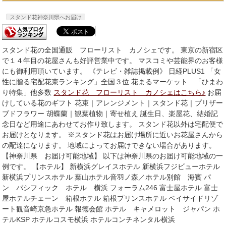
スタンド花神奈川県へお届け
スタンド花の全国通販 フローリスト カノシェです。 東京の新宿区
で１４年目の花屋さんも好評営業中です。 マスコミや芸能界のお客様
にも御利用頂いています。 《テレビ・雑誌掲載例》 日経PLUS1 「女
性に贈る宅配花束ランキング」全国３位 花まるマーケット 「ひまわ
り特集」他多数
スタンド花 フローリスト カノシェはこちら♪
お届
けしている花のギフト 花束｜アレンジメント｜スタンド花｜プリザー
ブドフラワー 胡蝶蘭｜観葉植物｜寄せ植え 誕生日、楽屋花、結婚記
念日など用途にあわせてお作り致します。 スタンド花以外は宅配便で
お届けとなります。 ※スタンド花はお届け場所に近いお花屋さんから
の配達になります。 地域によってお届けできない場合があります。
【神奈川県 お届け可能地域】 以下は神奈川県のお届け可能地域の一
例です。 【ホテル】 新横浜グレイスホテル 新横浜フジビューホテル
新横浜プリンスホテル 葉山ホテル音羽ノ森／ホテル別館 海賓 パ
ン パシフィック ホテル 横浜 フォーラム246 富士屋ホテル 富士
屋ホテルチェーン 箱根ホテル 箱根プリンスホテル ベイサイドリゾ
ート観音崎京急ホテル 報徳会館 ホテル キャメロット ジャパン ホ
テルKSP ホテルコスモ横浜 ホテルコンチネンタル横浜