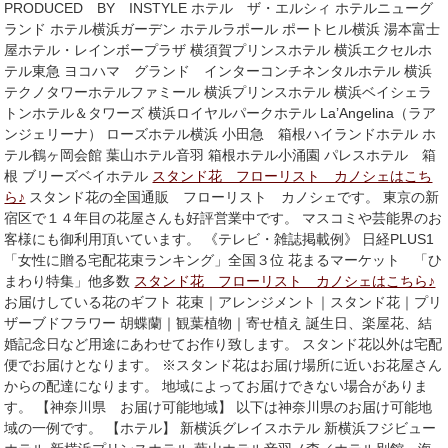
PRODUCED BY INSTYLE ホテル ザ・エルシィ ホテルニューグ
ランド ホテル横浜ガーデン ホテルラポール ポートヒル横浜 湯本富士
屋ホテル・レインボープラザ 横須賀プリンスホテル 横浜エクセルホ
テル東急 ヨコハマ グランド インターコンチネンタルホテル 横浜
テクノタワーホテルファミール 横浜プリンスホテル 横浜ベイシェラ
トンホテル＆タワーズ 横浜ロイヤルパークホテル La’Angelina（ラア
ンジェリーナ） ローズホテル横浜 小田急 箱根ハイランドホテル ホ
テル鶴ヶ岡会館 葉山ホテル音羽 箱根ホテル小涌園 パレスホテル 箱
根 ブリーズベイホテル
スタンド花 フローリスト カノシェはこち
ら♪
スタンド花の全国通販 フローリスト カノシェです。 東京の新
宿区で１４年目の花屋さんも好評営業中です。 マスコミや芸能界のお
客様にも御利用頂いています。 《テレビ・雑誌掲載例》 日経PLUS1
「女性に贈る宅配花束ランキング」全国３位 花まるマーケット 「ひ
まわり特集」他多数
スタンド花 フローリスト カノシェはこちら♪
お届けしている花のギフト 花束｜アレンジメント｜スタンド花｜プリ
ザーブドフラワー 胡蝶蘭｜観葉植物｜寄せ植え 誕生日、楽屋花、結
婚記念日など用途にあわせてお作り致します。 スタンド花以外は宅配
便でお届けとなります。 ※スタンド花はお届け場所に近いお花屋さん
からの配達になります。 地域によってお届けできない場合がありま
す。 【神奈川県 お届け可能地域】 以下は神奈川県のお届け可能地
域の一例です。 【ホテル】 新横浜グレイスホテル 新横浜フジビュー