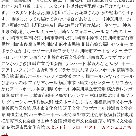
わせてお作り致します。 スタンド花以外は宅配便でお届けとなりま
す。 ※スタンド花はお届け場所に近いお花屋さんからの配達になりま
す。 地域によってお届けできない場合があります。 【神奈川県 お
届け可能地域】 以下は神奈川県のお届け可能地域の一例です。 神奈
川県の劇場、ホール ミューザ川崎シンフォニーホール 新百合21ホー
ル 川崎市高津市民館 川崎市幸市民館 川崎市中原市民館 川崎市宮前市
民館 川崎市多摩市民館 川崎市麻生市民館 川崎市総合福祉センター エ
ポックなかはら ラゾーナ川崎プラザソル 川崎市アートセンター テア
トロ ジーリオ ショウワ 川崎市教育文化会館 川崎市民プラザ サンピ
アンかわさき(川崎市立労働会館) サンハート 横浜みなとみらいホール
テアトルフォンテ 吉野町市民プラザ 県民共済 みらいホール 横浜市教
育会館 新都市ホール パシフィコ横浜 大さん橋ホール かなっくホール
ひまわりの郷 フィリアホール 横浜市栄区民文化センター リリス かな
がわアートホール 神奈川県民ホール 神奈川県立音楽堂 横浜赤レンガ
倉庫 関内ホール 横浜市磯子区民文化センター 杉田劇場 岩間市民プラ
ザ グリーンホール相模大野 杜のホールはしもと 相模原南市民ホール
相模原市民会館 厚木市文化会館 逗子文化プラザホール 綾瀬市文化会
館 鎌倉芸術館 ハーモニーホール座間 秦野市文化会館 横須賀芸術劇場
横須賀市文化会館 はまゆう会館 海老名市文化会館 茅ヶ崎市民文化会
館 伊勢原市民文化会館
スタンド花 フローリスト カノシェはこち
ら♪