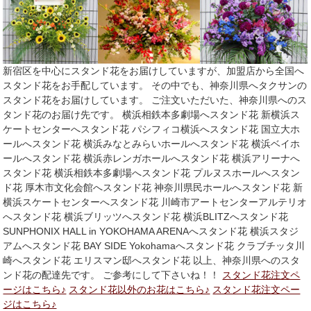
新宿区を中心にスタンド花をお届けしていますが、加盟店から全国へ
スタンド花をお手配しています。 その中でも、神奈川県へタクサンの
スタンド花をお届けしています。 ご注文いただいた、神奈川県へのス
タンド花のお届け先です。 横浜相鉄本多劇場へスタンド花 新横浜ス
ケートセンターへスタンド花 パシフィコ横浜へスタンド花 国立大ホ
ールへスタンド花 横浜みなとみらいホールへスタンド花 横浜ベイホ
ールへスタンド花 横浜赤レンガホールへスタンド花 横浜アリーナへ
スタンド花 横浜相鉄本多劇場へスタンド花 プルヌスホールへスタン
ド花 厚木市文化会館へスタンド花 神奈川県民ホールへスタンド花 新
横浜スケートセンターへスタンド花 川崎市アートセンターアルテリオ
へスタンド花 横浜ブリッツへスタンド花 横浜BLITZへスタンド花
SUNPHONIX HALL in YOKOHAMA ARENAへスタンド花 横浜スタジ
アムへスタンド花 BAY SIDE Yokohamaへスタンド花 クラブチッタ川
崎へスタンド花 エリスマン邸へスタンド花 以上、神奈川県へのスタ
ンド花の配達先です。 ご参考にして下さいね！！
スタンド花注文ペ
ージはこちら♪
スタンド花以外のお花はこちら♪
スタンド花注文ペー
ジはこちら♪