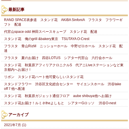
最新記事
RAND SPACE表参道 スタンド花 AKiBA SinfoniA フラスタ フラワーギ
フト 配達
代官山space odd 神田スペースキューブ スタンド花 配達
スタンド花 俺のgrill &bakery東京 TSUTAYA O-Crest
フラスタ 青山RizM ニッショーホール 中野ゼロホール スタンド花 配
達
フラスタ 夏のお届け 四谷LOTUS シアター代官山 六行会ホール
スタンド花 秋葉原アフィリアクロニクルS 代アニLiveステーションなど東
京都内へお届け！
リボン スタンド花ハート他可愛らしいスタンド花
スタンドフラワー 渋谷区文化総合センター サイエンスホール 渋谷take
off７他へ配達
スタンド花 秋葉原ガジェット通信フロア aube shibuya他へお届け
スタンド花お届け！ルミネtheよしもと シアターGロッソ 渋谷O-nest
アーカイブ
2021年7月 (1)