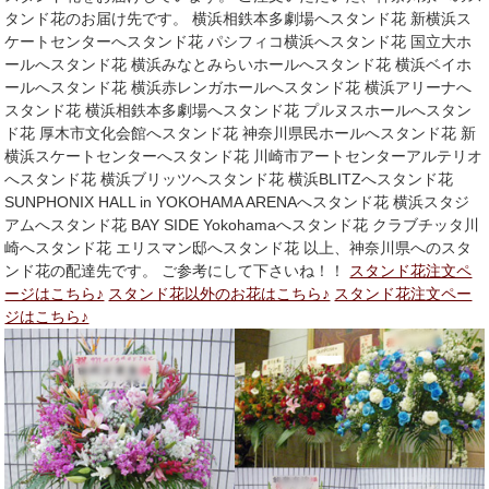
タンド花のお届け先です。 横浜相鉄本多劇場へスタンド花 新横浜ス
ケートセンターへスタンド花 パシフィコ横浜へスタンド花 国立大ホ
ールへスタンド花 横浜みなとみらいホールへスタンド花 横浜ベイホ
ールへスタンド花 横浜赤レンガホールへスタンド花 横浜アリーナへ
スタンド花 横浜相鉄本多劇場へスタンド花 プルヌスホールへスタン
ド花 厚木市文化会館へスタンド花 神奈川県民ホールへスタンド花 新
横浜スケートセンターへスタンド花 川崎市アートセンターアルテリオ
へスタンド花 横浜ブリッツへスタンド花 横浜BLITZへスタンド花
SUNPHONIX HALL in YOKOHAMA ARENAへスタンド花 横浜スタジ
アムへスタンド花 BAY SIDE Yokohamaへスタンド花 クラブチッタ川
崎へスタンド花 エリスマン邸へスタンド花 以上、神奈川県へのスタ
ンド花の配達先です。 ご参考にして下さいね！！
スタンド花注文ペ
ージはこちら♪
スタンド花以外のお花はこちら♪
スタンド花注文ペー
ジはこちら♪