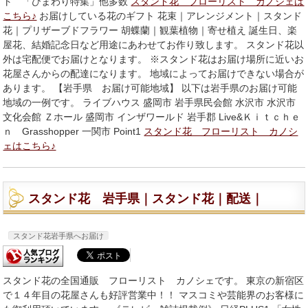
ト 「ひまわり特集」他多数
スタンド花 フローリスト カノシェは
こちら♪
お届けしている花のギフト 花束｜アレンジメント｜スタンド
花｜プリザーブドフラワー 胡蝶蘭｜観葉植物｜寄せ植え 誕生日、楽
屋花、結婚記念日など用途にあわせてお作り致します。 スタンド花以
外は宅配便でお届けとなります。 ※スタンド花はお届け場所に近いお
花屋さんからの配達になります。 地域によってお届けできない場合が
あります。 【岩手県 お届け可能地域】 以下は岩手県のお届け可能
地域の一例です。 ライブハウス 盛岡市 岩手県民会館 水沢市 水沢市
文化会館 Ｚホール 盛岡市 インザワールド 岩手郡 Live&Ｋｉｔｃｈｅ
ｎ Grasshopper 一関市 Point1
スタンド花 フローリスト カノシ
ェはこちら♪
スタンド花 岩手県｜スタンド花｜配送｜
スタンド花岩手県へお届け
スタンド花の全国通販 フローリスト カノシェです。 東京の新宿区
で１４年目の花屋さんも好評営業中！！ マスコミや芸能界のお客様に