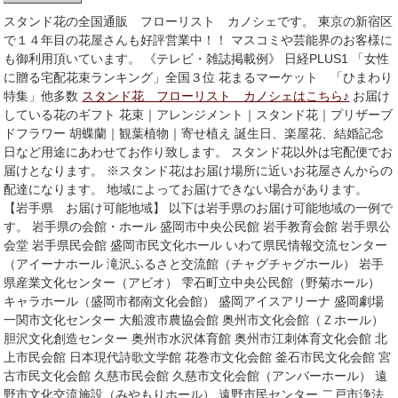
スタンド花の全国通販 フローリスト カノシェです。 東京の新宿区
で１４年目の花屋さんも好評営業中！！ マスコミや芸能界のお客様に
も御利用頂いています。 《テレビ・雑誌掲載例》 日経PLUS1 「女性
に贈る宅配花束ランキング」全国３位 花まるマーケット 「ひまわり
特集」他多数
スタンド花 フローリスト カノシェはこちら♪
お届け
している花のギフト 花束｜アレンジメント｜スタンド花｜プリザーブ
ドフラワー 胡蝶蘭｜観葉植物｜寄せ植え 誕生日、楽屋花、結婚記念
日など用途にあわせてお作り致します。 スタンド花以外は宅配便でお
届けとなります。 ※スタンド花はお届け場所に近いお花屋さんからの
配達になります。 地域によってお届けできない場合があります。
【岩手県 お届け可能地域】 以下は岩手県のお届け可能地域の一例で
す。 岩手県の会館・ホール 盛岡市中央公民館 岩手教育会館 岩手県公
会堂 岩手県民会館 盛岡市民文化ホール いわて県民情報交流センター
（アイーナホール 滝沢ふるさと交流館（チャグチャグホール） 岩手
県産業文化センター（アビオ） 雫石町立中央公民館（野菊ホール）
キャラホール（盛岡市都南文化会館） 盛岡アイスアリーナ 盛岡劇場
一関市文化センター 大船渡市農協会館 奥州市文化会館（Ｚホール）
胆沢文化創造センター 奥州市水沢体育館 奥州市江刺体育文化会館 北
上市民会館 日本現代詩歌文学館 花巻市文化会館 釜石市民文化会館 宮
古市民文化会館 久慈市民会館 久慈市文化会館（アンバーホール） 遠
野市文化交流施設（みやもりホール） 遠野市民センター 二戸市浄法