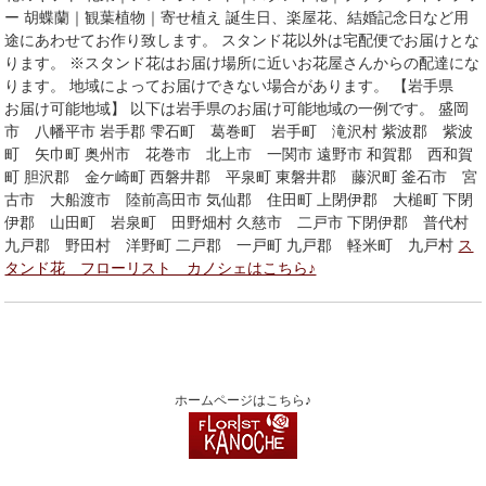
ー 胡蝶蘭｜観葉植物｜寄せ植え 誕生日、楽屋花、結婚記念日など用
途にあわせてお作り致します。 スタンド花以外は宅配便でお届けとな
ります。 ※スタンド花はお届け場所に近いお花屋さんからの配達にな
ります。 地域によってお届けできない場合があります。 【岩手県
お届け可能地域】 以下は岩手県のお届け可能地域の一例です。 盛岡
市 八幡平市 岩手郡 雫石町 葛巻町 岩手町 滝沢村 紫波郡 紫波
町 矢巾町 奥州市 花巻市 北上市 一関市 遠野市 和賀郡 西和賀
町 胆沢郡 金ケ崎町 西磐井郡 平泉町 東磐井郡 藤沢町 釜石市 宮
古市 大船渡市 陸前高田市 気仙郡 住田町 上閉伊郡 大槌町 下閉
伊郡 山田町 岩泉町 田野畑村 久慈市 二戸市 下閉伊郡 普代村
九戸郡 野田村 洋野町 二戸郡 一戸町 九戸郡 軽米町 九戸村
ス
タンド花 フローリスト カノシェはこちら♪
ホームページはこちら♪