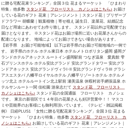
に贈る宅配花束ランキング」全国３位 花まるマーケット 「ひまわり
特集」他多数
スタンド花 フローリスト カノシェはこちら♪
お届け
している花のギフト 花束｜アレンジメント｜スタンド花｜プリザーブ
ドフラワー 胡蝶蘭｜観葉植物｜寄せ植え 誕生日、楽屋花、結婚記念
日など用途にあわせてお作り致します。 スタンド花以外は宅配便でお
届けとなります。 ※スタンド花はお届け場所に近いお花屋さんからの
配達になります。 地域によってお届けできない場合があります。
【岩手県 お届け可能地域】 以下は岩手県のお届け可能地域の一例で
す。 岩手県のホテル ホテル東日本 ホテルメトロポリタン盛岡 盛岡グ
ランドホテルアネックス ルートイン盛岡駅前 つなぎ温泉 愛真館 雫
石プリンスホテル ホテル安比グランド 安比グランドタワー 安比グラ
ンドアネックス 安比グランドヴィラI･II 安比グランドヴィラIII グラシ
アスエスタバ 八幡平ロイヤルホテル 八幡平リゾートホテル ホテルメ
ッツ北上 ホテルルートイン北上駅前 瀬美温泉 休暇村岩手網張温泉 ホ
テルサンルート一関 佳松園 游泉志だて
スタンド花 フローリスト
カノシェはこちら♪
スタンド花の全国通販 フローリスト カノシェ
です。 東京の新宿区で１４年目の花屋さんも好評営業中！！ マスコ
ミや芸能界のお客様にも御利用頂いています。 《テレビ・雑誌掲載
例》 日経PLUS1 「女性に贈る宅配花束ランキング」全国３位 花まる
マーケット 「ひまわり特集」他多数
スタンド花 フローリスト カ
ノシェはこちら♪
お届けしている花のギフト 花束｜アレンジメント｜