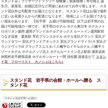
スタンド花｜プリザーブドフラワー 胡蝶蘭｜観葉植物｜寄せ植え 誕
生日、楽屋花、結婚記念日など用途にあわせてお作り致します。 スタ
ンド花以外は宅配便でお届けとなります。 ※スタンド花はお届け場所
に近いお花屋さんからの配達になります。 地域によってお届けできな
い場合があります。 【岩手県 お届け可能地域】 以下は岩手県のお
届け可能地域の一例です。 岩手県のホテル ホテル東日本 ホテルメト
ロポリタン盛岡 盛岡グランドホテルアネックス ルートイン盛岡駅前
つなぎ温泉 愛真館 雫石プリンスホテル ホテル安比グランド 安比グ
ランドタワー 安比グランドアネックス 安比グランドヴィラI･II 安比グ
ランドヴィラIII グラシアスエスタバ 八幡平ロイヤルホテル 八幡平リ
ゾートホテル ホテルメッツ北上 ホテルルートイン北上駅前 瀬美温泉
休暇村岩手網張温泉 ホテルサンルート一関 佳松園 游泉志だて
スタン
ド花 フローリスト カノシェはこちら♪
スタンド花 岩手県の会館・ホールへ贈る ス
タンド花
スタンド花岩手県へお届け