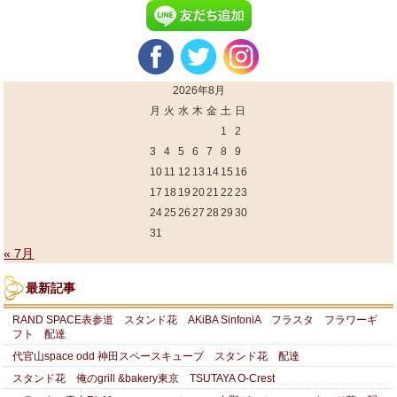
2026年8月
月
火
水
木
金
土
日
1
2
3
4
5
6
7
8
9
10
11
12
13
14
15
16
17
18
19
20
21
22
23
24
25
26
27
28
29
30
31
« 7月
最新記事
RAND SPACE表参道 スタンド花 AKiBA SinfoniA フラスタ フラワーギ
フト 配達
代官山space odd 神田スペースキューブ スタンド花 配達
スタンド花 俺のgrill &bakery東京 TSUTAYA O-Crest