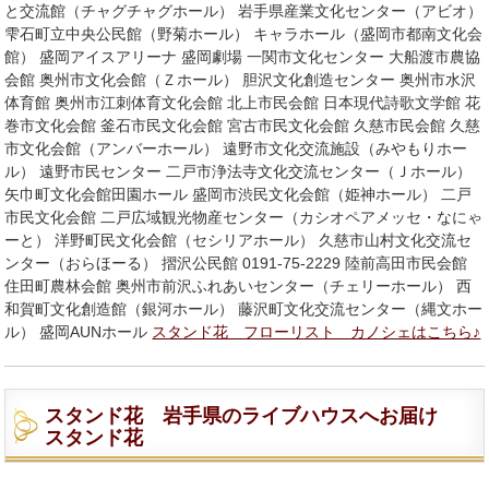
と交流館（チャグチャグホール） 岩手県産業文化センター（アビオ）
雫石町立中央公民館（野菊ホール） キャラホール（盛岡市都南文化会
館） 盛岡アイスアリーナ 盛岡劇場 一関市文化センター 大船渡市農協
会館 奥州市文化会館（Ｚホール） 胆沢文化創造センター 奥州市水沢
体育館 奥州市江刺体育文化会館 北上市民会館 日本現代詩歌文学館 花
巻市文化会館 釜石市民文化会館 宮古市民文化会館 久慈市民会館 久慈
市文化会館（アンバーホール） 遠野市文化交流施設（みやもりホー
ル） 遠野市民センター 二戸市浄法寺文化交流センター（Ｊホール）
矢巾町文化会館田園ホール 盛岡市渋民文化会館（姫神ホール） 二戸
市民文化会館 二戸広域観光物産センター（カシオペアメッセ・なにゃ
ーと） 洋野町民文化会館（セシリアホール） 久慈市山村文化交流セ
ンター（おらほーる） 摺沢公民館 0191-75-2229 陸前高田市民会館
住田町農林会館 奥州市前沢ふれあいセンター（チェリーホール） 西
和賀町文化創造館（銀河ホール） 藤沢町文化交流センター（縄文ホー
ル） 盛岡AUNホール
スタンド花 フローリスト カノシェはこちら♪
スタンド花 岩手県のライブハウスへお届け
スタンド花