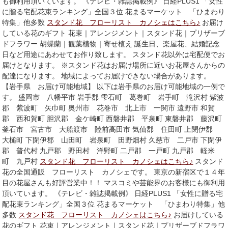
も御利用頂いています。 《テレビ・雑誌掲載例》 日経PLUS1 「女性
に贈る宅配花束ランキング」全国３位 花まるマーケット 「ひまわり
特集」他多数
スタンド花 フローリスト カノシェはこちら♪
お届け
している花のギフト 花束｜アレンジメント｜スタンド花｜プリザーブ
ドフラワー 胡蝶蘭｜観葉植物｜寄せ植え 誕生日、楽屋花、結婚記念
日など用途にあわせてお作り致します。 スタンド花以外は宅配便でお
届けとなります。 ※スタンド花はお届け場所に近いお花屋さんからの
配達になります。 地域によってお届けできない場合があります。
【岩手県 お届け可能地域】 以下は岩手県のお届け可能地域の一例で
す。 盛岡市 八幡平市 岩手郡 雫石町 葛巻町 岩手町 滝沢村 紫波
郡 紫波町 矢巾町 奥州市 花巻市 北上市 一関市 遠野市 和賀
郡 西和賀町 胆沢郡 金ケ崎町 西磐井郡 平泉町 東磐井郡 藤沢町
釜石市 宮古市 大船渡市 陸前高田市 気仙郡 住田町 上閉伊郡
大槌町 下閉伊郡 山田町 岩泉町 田野畑村 久慈市 二戸市 下閉伊
郡 普代村 九戸郡 野田村 洋野町 二戸郡 一戸町 九戸郡 軽米
町 九戸村
スタンド花 フローリスト カノシェはこちら♪
スタンド
花の全国通販 フローリスト カノシェです。 東京の新宿区で１４年
目の花屋さんも好評営業中！！ マスコミや芸能界のお客様にも御利用
頂いています。 《テレビ・雑誌掲載例》 日経PLUS1 「女性に贈る宅
配花束ランキング」全国３位 花まるマーケット 「ひまわり特集」他
多数
スタンド花 フローリスト カノシェはこちら♪
お届けしている
花のギフト 花束｜アレンジメント｜スタンド花｜プリザーブドフラワ