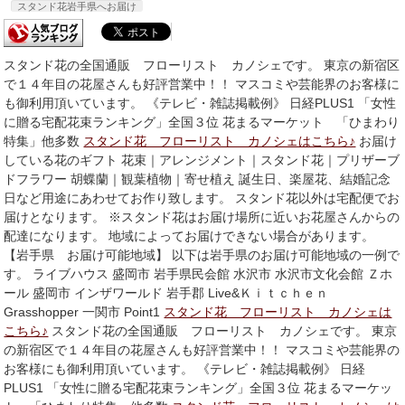
スタンド花岩手県へお届け
スタンド花の全国通販 フローリスト カノシェです。 東京の新宿区
で１４年目の花屋さんも好評営業中！！ マスコミや芸能界のお客様に
も御利用頂いています。 《テレビ・雑誌掲載例》 日経PLUS1 「女性
に贈る宅配花束ランキング」全国３位 花まるマーケット 「ひまわり
特集」他多数
スタンド花 フローリスト カノシェはこちら♪
お届け
している花のギフト 花束｜アレンジメント｜スタンド花｜プリザーブ
ドフラワー 胡蝶蘭｜観葉植物｜寄せ植え 誕生日、楽屋花、結婚記念
日など用途にあわせてお作り致します。 スタンド花以外は宅配便でお
届けとなります。 ※スタンド花はお届け場所に近いお花屋さんからの
配達になります。 地域によってお届けできない場合があります。
【岩手県 お届け可能地域】 以下は岩手県のお届け可能地域の一例で
す。 ライブハウス 盛岡市 岩手県民会館 水沢市 水沢市文化会館 Ｚホ
ール 盛岡市 インザワールド 岩手郡 Live&Ｋｉｔｃｈｅｎ
Grasshopper 一関市 Point1
スタンド花 フローリスト カノシェは
こちら♪
スタンド花の全国通販 フローリスト カノシェです。 東京
の新宿区で１４年目の花屋さんも好評営業中！！ マスコミや芸能界の
お客様にも御利用頂いています。 《テレビ・雑誌掲載例》 日経
PLUS1 「女性に贈る宅配花束ランキング」全国３位 花まるマーケッ