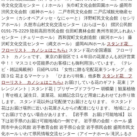
寺文化交流センター（Ｊホール） 矢巾町文化会館田園ホール 盛岡市
渋民文化会館（姫神ホール） 二戸市民文化会館 二戸広域観光物産セ
ンター（カシオペアメッセ・なにゃーと） 洋野町民文化会館（セシリ
アホール） 久慈市山村文化交流センター（おらほーる） 摺沢公民館
0191-75-2229 陸前高田市民会館 住田町農林会館 奥州市前沢ふれあい
センター（チェリーホール） 西和賀町文化創造館（銀河ホール） 藤
沢町文化交流センター（縄文ホール） 盛岡AUNホール
スタンド花
フローリスト カノシェはこちら♪
スタンド花の全国通販 フローリ
スト カノシェです。 東京の新宿区で１４年目の花屋さんも好評営業
中！！ マスコミや芸能界のお客様にも御利用頂いています。 《テレ
ビ・雑誌掲載例》 日経PLUS1 「女性に贈る宅配花束ランキング」全
国３位 花まるマーケット 「ひまわり特集」他多数
スタンド花 フ
ローリスト カノシェはこちら♪
お届けしている花のギフト 花束｜ア
レンジメント｜スタンド花｜プリザーブドフラワー 胡蝶蘭｜観葉植物
｜寄せ植え 誕生日、楽屋花、結婚記念日など用途にあわせてお作り致
します。 スタンド花以外は宅配便でお届けとなります。 ※スタンド
花はお届け場所に近いお花屋さんからの配達になります。 地域によっ
てお届けできない場合があります。 【岩手県 お届け可能地域】 以
下は岩手県のお届け可能地域の一例です。 岩手県の会館・ホール 盛
岡市中央公民館 岩手教育会館 岩手県公会堂 岩手県民会館 盛岡市民文
化ホール いわて県民情報交流センター（アイーナホール 滝沢ふるさ