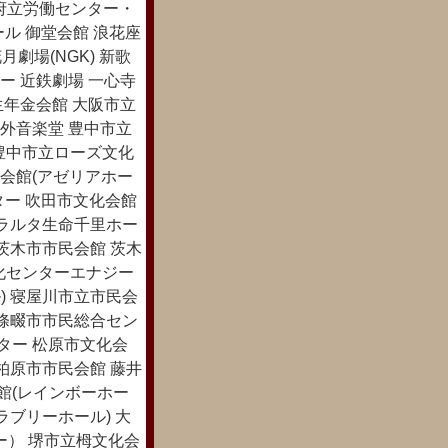
(府立労働センター・
ル 御堂会館 浪花座
月劇場(NGK) 新歌
ー 近鉄劇場 一心寺
生年金会館 大阪市立
外音楽堂 豊中市立
 豊中市立ローズ文化
会館(アゼリアホー
ター 吹田市文化会館
ブラルタ生命千里ホー
茨木市市民会館 茨木
文化センターエナジー
) 寝屋川市立市民会
四條畷市市民総合セン
ター 松原市文化会
柏原市市民会館 藤井
館(レインボーホー
ラブリーホール) 大
ー） 堺市立栂文化会