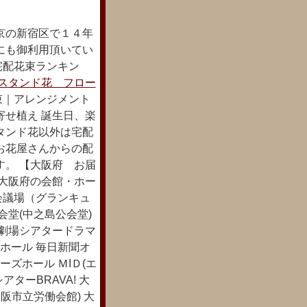
京の新宿区で１４年
にも御利用頂いてい
る宅配花束ランキン
スタンド花 フロー
束｜アレンジメント
寄せ植え 誕生日、楽
タンド花以外は宅配
お花屋さんからの配
す。 【大阪府 お届
 大阪府の会館・ホー
会議場（グランキュ
会堂(中之島公会堂)
術劇場シアタードラマ
ホール 毎日新聞オ
ズホール ＭIＤ(エ
ターBRAVA! 大
阪市立労働会館) 大