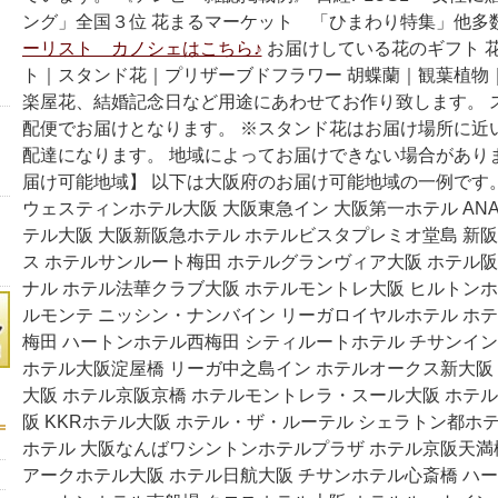
ング」全国３位 花まるマーケット 「ひまわり特集」他多
ーリスト カノシェはこちら♪
お届けしている花のギフト 
ト｜スタンド花｜プリザーブドフラワー 胡蝶蘭｜観葉植物
楽屋花、結婚記念日など用途にあわせてお作り致します。 
配便でお届けとなります。 ※スタンド花はお届け場所に近
配達になります。 地域によってお届けできない場合があり
届け可能地域】 以下は大阪府のお届け可能地域の一例です
ウェスティンホテル大阪 大阪東急イン 大阪第一ホテル AN
テル大阪 大阪新阪急ホテル ホテルビスタプレミオ堂島 新
ス ホテルサンルート梅田 ホテルグランヴィア大阪 ホテル
ナル ホテル法華クラブ大阪 ホテルモントレ大阪 ヒルトンホ
ルモンテ ニッシン・ナンバイン リーガロイヤルホテル ホテ
梅田 ハートンホテル西梅田 シティルートホテル チサンイン
ホテル大阪淀屋橋 リーガ中之島イン ホテルオークス新大阪
大阪 ホテル京阪京橋 ホテルモントレラ・スール大阪 ホテ
阪 KKRホテル大阪 ホテル・ザ・ルーテル シェラトン都ホ
ホテル 大阪なんばワシントンホテルプラザ ホテル京阪天満
アークホテル大阪 ホテル日航大阪 チサンホテル心斎橋 ハ