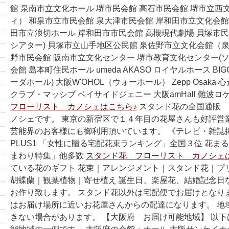
館 泉南市立文化ホール 堺市民会館 高石市民会館 堺市立西
ィ） 和泉市立市民会館 泉大津市民会館 岸和田市立文化会館(
田市立浪切ホール 岸和田市市民会館 高槻現代劇場 貝塚市民
シアター) 貝塚市立山手地区公民館 泉佐野市立文化会館（泉
野市民会館 阪南市立文化センター 堺市教育文化センター(ソ
会館 島本町住民ホール umeda AKASO ロイヤルホース BIGC
ーダホール) 大阪W'OHOL（ウォーホール） Zepp Osaka
クラブ・マッシブ ベイサイドジェニー 大阪amHall 難波ロ
フローリスト カノシェはこちら♪
スタンド花の全国通販 
ノシェです。 東京の新宿区で１４年目の花屋さんも好評営
芸能界のお客様にも御利用頂いています。 《テレビ・雑誌掲
PLUS1 「女性に贈る宅配花束ランキング」全国３位 花ま
まわり特集」他多数
スタンド花 フローリスト カノシェ
ている花のギフト 花束｜アレンジメント｜スタンド花｜プ
胡蝶蘭｜観葉植物｜寄せ植え 誕生日、楽屋花、結婚記念日
お作り致します。 スタンド花以外は宅配便でお届けとなり
はお届け場所に近いお花屋さんからの配達になります。 地
きない場合があります。 【大阪府 お届け可能地域】 以