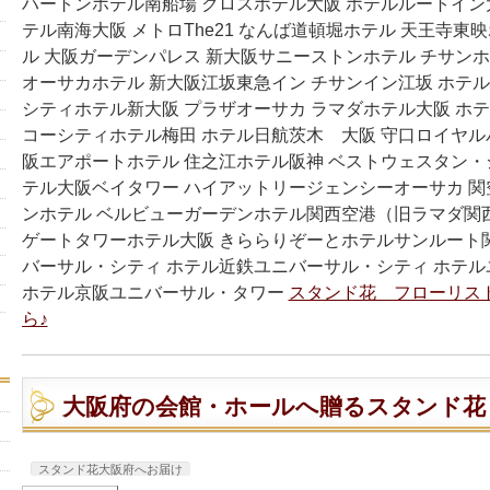
ハートンホテル南船場 クロスホテル大阪 ホテルルートイン
テル南海大阪 メトロThe21 なんば道頓堀ホテル 天王寺東
ル 大阪ガーデンパレス 新大阪サニーストンホテル チサンホ
オーサカホテル 新大阪江坂東急イン チサンイン江坂 ホテル
シティホテル新大阪 プラザオーサカ ラマダホテル大阪 ホテ
コーシティホテル梅田 ホテル日航茨木 大阪 守口ロイヤル
阪エアポートホテル 住之江ホテル阪神 ベストウェスタン・
テル大阪ベイタワー ハイアットリージェンシーオーサカ 
ンホテル ベルビューガーデンホテル関西空港（旧ラマダ
ゲートタワーホテル大阪 きららりぞーとホテルサンルート
バーサル・シティ ホテル近鉄ユニバーサル・シティ ホテ
ホテル京阪ユニバーサル・タワー
スタンド花 フローリス
ら♪
大阪府の会館・ホールへ贈るスタンド花
スタンド花大阪府へお届け