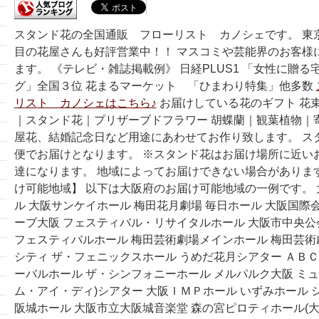
スタンド花の全国通販 フローリスト カノシェです。 東
目の花屋さんも好評営業中！！ マスコミや芸能界のお客様
ます。 《テレビ・雑誌掲載例》 日経PLUS1 「女性に贈
グ」全国３位 花まるマーケット 「ひまわり特集」他多数
リスト カノシェはこちら♪
お届けしている花のギフト 花
｜スタンド花｜プリザーブドフラワー 胡蝶蘭｜観葉植物｜
屋花、結婚記念日など用途にあわせてお作り致します。 ス
便でお届けとなります。 ※スタンド花はお届け場所に近い
達になります。 地域によってお届けできない場合がありま
け可能地域】 以下は大阪府のお届け可能地域の一例です。
ル 大阪サンケイホール 梅田花月劇場 毎日ホール 大阪国際
ーブ大阪 フェスティバル・リサイタルホール 大阪市中央公
フェスティバルホール 梅田芸術劇場メインホール 梅田芸
シティ ザ・フェニックスホール うめだ花月シアター ＡＢＣ
ーバルホール ザ・シンフォニーホール メルパルク大阪 ミュー
ム・アイ・ディ)シアター 大阪ＩＭＰホール いずみホール シア
阪城ホール 大阪市立大阪城音楽堂 森の宮ピロティホール(大