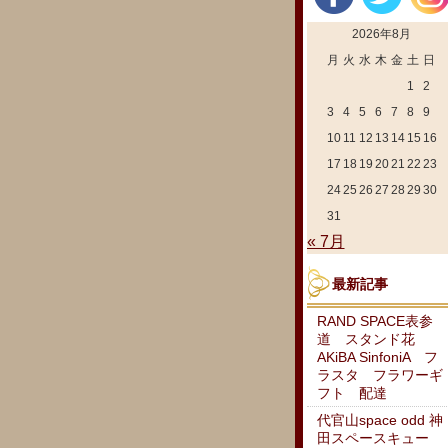
2026年8月
月
火
水
木
金
土
日
1
2
3
4
5
6
7
8
9
10
11
12
13
14
15
16
17
18
19
20
21
22
23
24
25
26
27
28
29
30
31
« 7月
最新記事
RAND SPACE表参
道 スタンド花
AKiBA SinfoniA フ
ラスタ フラワーギ
フト 配達
代官山space odd 神
田スペースキュー