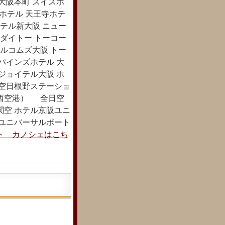
大阪本町 スイスホ
映ホテル 天王寺ホテ
テル新大阪 ニュー
ダイトー トーコー
ルコムズ大阪 トー
パインズホテル 大
ジョイテル大阪 ホ
関空日根野ステーショ
関西空港） 全日空
関空 ホテル京阪ユニ
ルユニバーサルポート
ト カノシェはこち