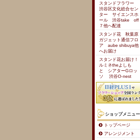
スタンドフラワー
渋谷区文化総合セン
ター サイエンスホ
ール 渋谷take off
７他へ配達
スタンド花 秋葉原
ガジェット通信フロ
ア aube shibuya他
へお届け
スタンド花お届け！
ルミネtheよしも
と シアターGロッ
ソ 渋谷O-nest
ショップメニュー
トップページ
アレンジメント