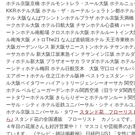
ホテル京阪京橋 ホテルモントレラ・スール大阪 ホテルニ
KKRホテル大阪 ホテル・ザ・ルーテル シェラトン都ホテル
テル 大阪なんばワシントンホテルプラザ ホテル京阪天満橋 
ークホテル大阪 ホテル日航大阪 チサンホテル心斎橋 ハート
ートンホテル南船場 クロスホテル大阪 ホテルルートイン大
ル南海大阪 メトロThe21 なんば道頓堀ホテル 天王寺東映
大阪ガーデンパレス 新大阪サニーストンホテル チサンホテ
ーサカホテル 新大阪江坂東急イン チサンイン江坂 ホテルダ
ティホテル新大阪 プラザオーサカ ラマダホテル大阪 ホテル
ーシティホテル梅田 ホテル日航茨木 大阪 守口ロイヤルパ
エアポートホテル 住之江ホテル阪神 ベストウェスタン・ジ
ル大阪ベイタワー ハイアットリージェンシーオーサカ 関
ホテル ベルビューガーデンホテル関西空港（旧ラマダ関
ートタワーホテル大阪 きららりぞーとホテルサンルート関
ーサル・シティ ホテル近鉄ユニバーサル・シティ ホテル
ホテル京阪ユニバーサル・タワー
スタンド花 フローリス
ら♪
スタンド花の全国通販 フローリスト カノシェです。
４年目の花屋さんも好評営業中！！ マスコミや芸能界のお
ています。 《テレビ・雑誌掲載例》 日経PLUS1 「女性