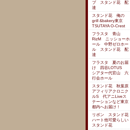
ブ スタンド花 配
達
スタンド花 俺の
grill &bakery東京
TSUTAYA O-Crest
フラスタ 青山
RizM ニッショーホ
ール 中野ゼロホー
ル スタンド花 配
達
フラスタ 夏のお届
け 四谷LOTUS
シアター代官山 六
行会ホール
スタンド花 秋葉原
アフィリアクロニク
ルS 代アニLiveス
テーションなど東京
都内へお届け！
リボン スタンド花
ハート他可愛らしい
スタンド花