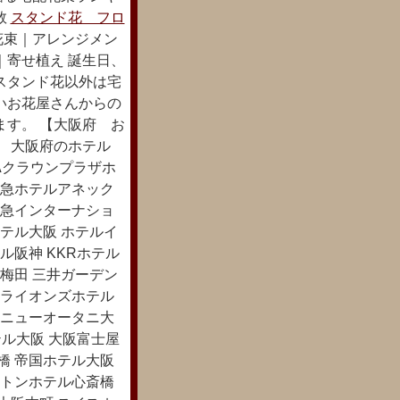
数
スタンド花 フロ
花束｜アレンジメン
｜寄せ植え 誕生日、
スタンド花以外は宅
いお花屋さんからの
ます。 【大阪府 お
。 大阪府のホテル
Aクラウンプラザホ
阪急ホテルアネック
阪急インターナショ
テル大阪 ホテルイ
ル阪神 KKRホテル
梅田 三井ガーデン
 ライオンズホテル
ルニューオータニ大
テル大阪 大阪富士屋
橋 帝国ホテル大阪
ートンホテル心斎橋