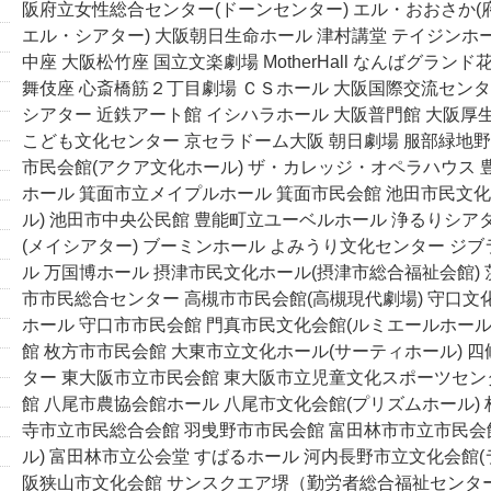
阪府立女性総合センター(ドーンセンター) エル・おおさか
エル・シアター) 大阪朝日生命ホール 津村講堂 テイジンホー
中座 大阪松竹座 国立文楽劇場 MotherHall なんばグランド花
舞伎座 心斎橋筋２丁目劇場 ＣＳホール 大阪国際交流センタ
シアター 近鉄アート館 イシハラホール 大阪普門館 大阪厚
こども文化センター 京セラドーム大阪 朝日劇場 服部緑地野
市民会館(アクア文化ホール) ザ・カレッジ・オペラハウス
ホール 箕面市立メイプルホール 箕面市民会館 池田市民文化
ル) 池田市中央公民館 豊能町立ユーベルホール 浄るりシア
(メイシアター) ブーミンホール よみうり文化センター ジ
ル 万国博ホール 摂津市民文化ホール(摂津市総合福祉会館) 
市市民総合センター 高槻市市民会館(高槻現代劇場) 守口
ホール 守口市市民会館 門真市民文化会館(ルミエールホール
館 枚方市市民会館 大東市立文化ホール(サーティホール) 
ター 東大阪市立市民会館 東大阪市立児童文化スポーツセン
館 八尾市農協会館ホール 八尾市文化会館(プリズムホール) 
寺市立市民総合会館 羽曵野市市民会館 富田林市市立市民会
ル) 富田林市立公会堂 すばるホール 河内長野市立文化会館(
阪狭山市文化会館 サンスクエア堺（勤労者総合福祉センタ