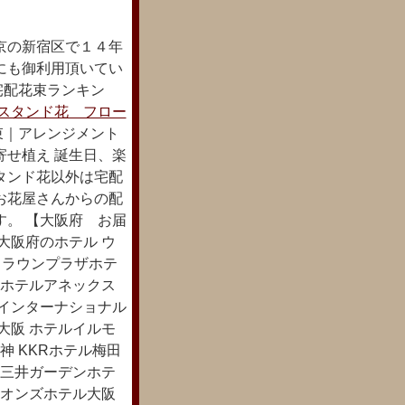
京の新宿区で１４年
にも御利用頂いてい
る宅配花束ランキン
スタンド花 フロー
束｜アレンジメント
寄せ植え 誕生日、楽
タンド花以外は宅配
お花屋さんからの配
す。 【大阪府 お届
大阪府のホテル ウ
クラウンプラザホテ
急ホテルアネックス
急インターナショナル
大阪 ホテルイルモ
神 KKRホテル梅田
 三井ガーデンホテ
イオンズホテル大阪