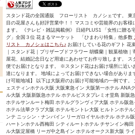
スタンド花の全国通販 フローリスト カノシェです。 東
目の花屋さんも好評営業中！！ マスコミや芸能界のお客様
ます。 《テレビ・雑誌掲載例》 日経PLUS1 「女性に贈
グ」全国３位 花まるマーケット 「ひまわり特集」他多数
リスト カノシェはこちら♪
お届けしている花のギフト 花
｜スタンド花｜プリザーブドフラワー 胡蝶蘭｜観葉植物｜
屋花、結婚記念日など用途にあわせてお作り致します。 ス
便でお届けとなります。 ※スタンド花はお届け場所に近い
達になります。 地域によってお届けできない場合がありま
け可能地域】 以下は大阪府のお届け可能地域の一例です。 
ェスティンホテル大阪 大阪東急イン 大阪第一ホテル ANA
ル大阪 大阪新阪急ホテル ホテルビスタプレミオ堂島 新阪
ホテルサンルート梅田 ホテルグランヴィア大阪 ホテル阪
ホテル法華クラブ大阪 ホテルモントレ大阪 ヒルトンホテル
ンテ ニッシン・ナンバイン リーガロイヤルホテル ホテル阪
ハートンホテル西梅田 シティルートホテル チサンイン梅田
ル大阪淀屋橋 リーガ中之島イン ホテルオークス新大阪 ラ