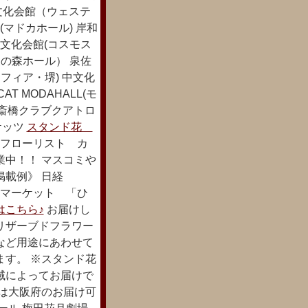
文化会館（ウェステ
マドカホール) 岸和
文化会館(コスモス
の森ホール） 泉佐
フィア・堺) 中文化
AT MODAHALL(モ
 心斎橋クラブクアトロ
ケッツ
スタンド花
フローリスト カ
業中！！ マスコミや
載例》 日経
るマーケット 「ひ
はこちら♪
お届けし
リザーブドフラワー
など用途にあわせて
ます。 ※スタンド花
域によってお届けで
下は大阪府のお届け可