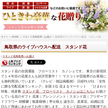
サイト
»
HOME
»
スタンド花鳥取県へお届け
»
鳥取県のライブハウスへ配送 スタンド花
鳥取県のライブハウスへ配送 スタンド花
スタンド花鳥取県へお届け
スタンド花の全国通販 フローリスト カノシェです。 東京の新宿区
で１４年目の花屋さんも好評営業中！！ マスコミや芸能界のお客様に
も御利用頂いています。 《テレビ・雑誌掲載例》 日経PLUS1 「女性
に贈る宅配花束ランキング」全国３位 花まるマーケット 「ひまわり
特集」他多数
スタンド花 フローリスト カノシェはこちら♪
お届け
している花のギフト 花束｜アレンジメント｜スタンド花｜プリザーブ
ドフラワー 胡蝶蘭｜観葉植物｜寄せ植え 誕生日、楽屋花、結婚記念
日など用途にあわせてお作り致します。 スタンド花以外は宅配便でお