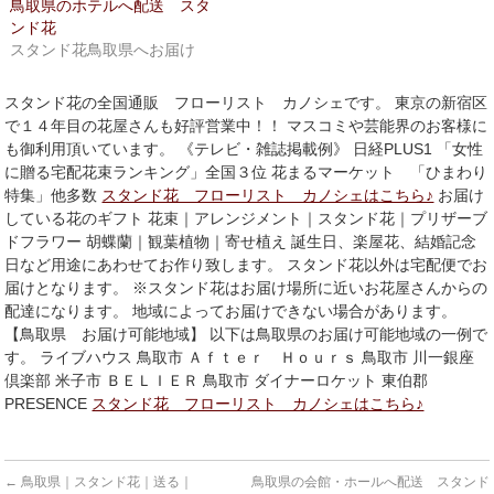
ド
さ
鳥取県のホテルへ配送 スタ
ウ
い
ンド花
で
(新
開
し
スタンド花鳥取県へお届け
き
い
ま
ウ
す)
ィ
ン
スタンド花の全国通販 フローリスト カノシェです。 東京の新宿区
ド
で１４年目の花屋さんも好評営業中！！ マスコミや芸能界のお客様に
ウ
で
も御利用頂いています。 《テレビ・雑誌掲載例》 日経PLUS1 「女性
開
に贈る宅配花束ランキング」全国３位 花まるマーケット 「ひまわり
き
ま
特集」他多数
スタンド花 フローリスト カノシェはこちら♪
お届け
す)
している花のギフト 花束｜アレンジメント｜スタンド花｜プリザーブ
ドフラワー 胡蝶蘭｜観葉植物｜寄せ植え 誕生日、楽屋花、結婚記念
日など用途にあわせてお作り致します。 スタンド花以外は宅配便でお
届けとなります。 ※スタンド花はお届け場所に近いお花屋さんからの
配達になります。 地域によってお届けできない場合があります。
【鳥取県 お届け可能地域】 以下は鳥取県のお届け可能地域の一例で
す。 ライブハウス 鳥取市 Ａｆｔｅｒ Ｈｏｕｒｓ 鳥取市 川一銀座
倶楽部 米子市 ＢＥＬＩＥＲ 鳥取市 ダイナーロケット 東伯郡
PRESENCE
スタンド花 フローリスト カノシェはこちら♪
←
鳥取県｜スタンド花｜送る｜
鳥取県の会館・ホールへ配送 スタンド