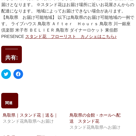
届けとなります。 ※スタンド花はお届け場所に近いお花屋さんからの
配達になります。 地域によってお届けできない場合があります。
【鳥取県 お届け可能地域】 以下は鳥取県のお届け可能地域の一例で
す。 ライブハウス 鳥取市 Ａｆｔｅｒ Ｈｏｕｒｓ 鳥取市 川一銀座
倶楽部 米子市 ＢＥＬＩＥＲ 鳥取市 ダイナーロケット 東伯郡
PRESENCE
スタンド花 フローリスト カノシェはこちら♪
共有:
ク
Facebook
リ
で
ッ
共
ク
有
し
す
て
る
Twitter
に
で
は
関連
共
ク
有
リ
(新
ッ
鳥取県｜スタンド花｜送る｜
鳥取県の会館・ホールへ配
し
ク
い
し
スタンド花鳥取県へお届け
送 スタンド花
ウ
て
スタンド花鳥取県へお届け
ィ
く
ン
だ