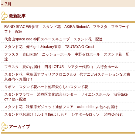
« 7月
最新記事
RAND SPACE表参道 スタンド花 AKiBA SinfoniA フラスタ フラワーギ
フト 配達
代官山space odd 神田スペースキューブ スタンド花 配達
スタンド花 俺のgrill &bakery東京 TSUTAYA O-Crest
フラスタ 青山RizM ニッショーホール 中野ゼロホール スタンド花 配
達
フラスタ 夏のお届け 四谷LOTUS シアター代官山 六行会ホール
スタンド花 秋葉原アフィリアクロニクルS 代アニLiveステーションなど東
京都内へお届け！
リボン スタンド花ハート他可愛らしいスタンド花
スタンドフラワー 渋谷区文化総合センター サイエンスホール 渋谷take
off７他へ配達
スタンド花 秋葉原ガジェット通信フロア aube shibuya他へお届け
スタンド花お届け！ルミネtheよしもと シアターGロッソ 渋谷O-nest
アーカイブ