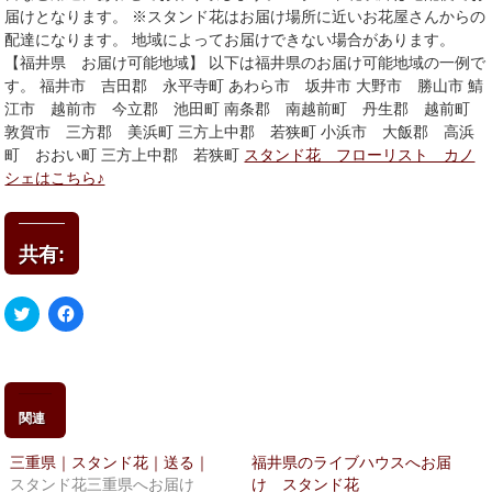
届けとなります。 ※スタンド花はお届け場所に近いお花屋さんからの
配達になります。 地域によってお届けできない場合があります。
【福井県 お届け可能地域】 以下は福井県のお届け可能地域の一例で
す。 福井市 吉田郡 永平寺町 あわら市 坂井市 大野市 勝山市 鯖
江市 越前市 今立郡 池田町 南条郡 南越前町 丹生郡 越前町
敦賀市 三方郡 美浜町 三方上中郡 若狭町 小浜市 大飯郡 高浜
町 おおい町 三方上中郡 若狭町
スタンド花 フローリスト カノ
シェはこちら♪
共有:
ク
Facebook
リ
で
ッ
共
ク
有
し
す
て
る
Twitter
に
で
は
関連
共
ク
有
リ
(新
ッ
三重県｜スタンド花｜送る｜
福井県のライブハウスへお届
し
ク
い
し
スタンド花三重県へお届け
け スタンド花