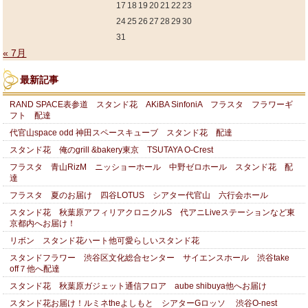
17
18
19
20
21
22
23
24
25
26
27
28
29
30
31
« 7月
最新記事
RAND SPACE表参道 スタンド花 AKiBA SinfoniA フラスタ フラワーギ
フト 配達
代官山space odd 神田スペースキューブ スタンド花 配達
スタンド花 俺のgrill &bakery東京 TSUTAYA O-Crest
フラスタ 青山RizM ニッショーホール 中野ゼロホール スタンド花 配
達
フラスタ 夏のお届け 四谷LOTUS シアター代官山 六行会ホール
スタンド花 秋葉原アフィリアクロニクルS 代アニLiveステーションなど東
京都内へお届け！
リボン スタンド花ハート他可愛らしいスタンド花
スタンドフラワー 渋谷区文化総合センター サイエンスホール 渋谷take
off７他へ配達
スタンド花 秋葉原ガジェット通信フロア aube shibuya他へお届け
スタンド花お届け！ルミネtheよしもと シアターGロッソ 渋谷O-nest