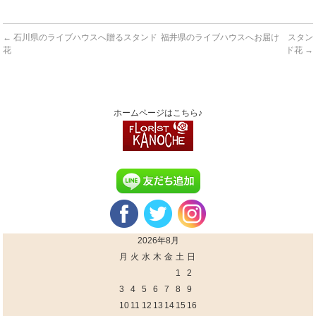
←
石川県のライブハウスへ贈るスタンド
福井県のライブハウスへお届け スタン
花
ド花
→
ホームページはこちら♪
2026年8月
月
火
水
木
金
土
日
1
2
3
4
5
6
7
8
9
10
11
12
13
14
15
16