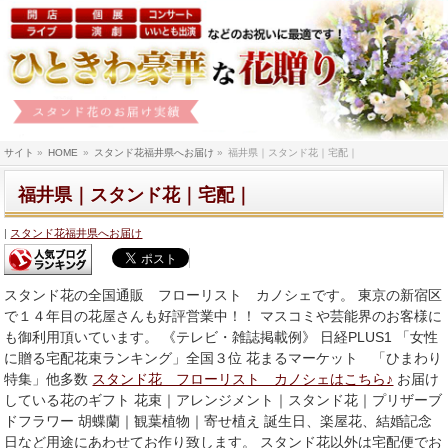
サイト
»
HOME
»
スタンド花福井県へお届け
»
福井県｜スタンド花｜宅配｜
福井県｜スタンド花｜宅配｜
スタンド花福井県へお届け
スタンド花の全国通販 フローリスト カノシェです。 東京の新宿区
で１４年目の花屋さんも好評営業中！！ マスコミや芸能界のお客様に
も御利用頂いています。 《テレビ・雑誌掲載例》 日経PLUS1 「女性
に贈る宅配花束ランキング」全国３位 花まるマーケット 「ひまわり
特集」他多数
スタンド花 フローリスト カノシェはこちら♪
お届け
している花のギフト 花束｜アレンジメント｜スタンド花｜プリザーブ
ドフラワー 胡蝶蘭｜観葉植物｜寄せ植え 誕生日、楽屋花、結婚記念
日など用途にあわせてお作り致します。 スタンド花以外は宅配便でお