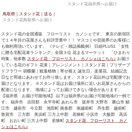
ウ
て
スタンド花福井県へお届け
ィ
く
ン
だ
ド
さ
鳥取県｜スタンド花｜送る｜
ウ
い
スタンド花鳥取県へお届け
で
(新
開
し
き
い
ま
ウ
スタンド花の全国通販 フローリスト カノシェです。 東京の新宿区
す)
ィ
ン
で１４年目の花屋さんも好評営業中！！ マスコミや芸能界のお客様に
ド
も御利用頂いています。 《テレビ・雑誌掲載例》 日経PLUS1 「女性
ウ
で
に贈る宅配花束ランキング」全国３位 花まるマーケット 「ひまわり
開
き
特集」他多数
スタンド花 フローリスト カノシェはこちら♪
お届け
ま
している花のギフト 花束｜アレンジメント｜スタンド花｜プリザーブ
す)
ドフラワー 胡蝶蘭｜観葉植物｜寄せ植え 誕生日、楽屋花、結婚記念
日など用途にあわせてお作り致します。 スタンド花以外は宅配便でお
届けとなります。 ※スタンド花はお届け場所に近いお花屋さんからの
配達になります。 地域によってお届けできない場合があります。
【福井県 お届け可能地域】 以下は福井県のお届け可能地域の一例で
す。 福井市 吉田郡 永平寺町 あわら市 坂井市 大野市 勝山市 鯖
江市 越前市 今立郡 池田町 南条郡 南越前町 丹生郡 越前町
敦賀市 三方郡 美浜町 三方上中郡 若狭町 小浜市 大飯郡 高浜
町 おおい町 三方上中郡 若狭町
スタンド花 フローリスト カノ
シェはこちら♪