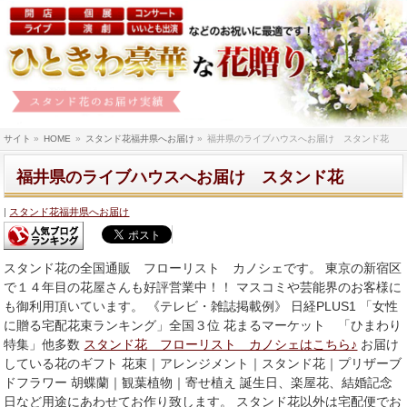
サイト
»
HOME
»
スタンド花福井県へお届け
»
福井県のライブハウスへお届け スタンド花
福井県のライブハウスへお届け スタンド花
スタンド花福井県へお届け
スタンド花の全国通販 フローリスト カノシェです。 東京の新宿区
で１４年目の花屋さんも好評営業中！！ マスコミや芸能界のお客様に
も御利用頂いています。 《テレビ・雑誌掲載例》 日経PLUS1 「女性
に贈る宅配花束ランキング」全国３位 花まるマーケット 「ひまわり
特集」他多数
スタンド花 フローリスト カノシェはこちら♪
お届け
している花のギフト 花束｜アレンジメント｜スタンド花｜プリザーブ
ドフラワー 胡蝶蘭｜観葉植物｜寄せ植え 誕生日、楽屋花、結婚記念
日など用途にあわせてお作り致します。 スタンド花以外は宅配便でお