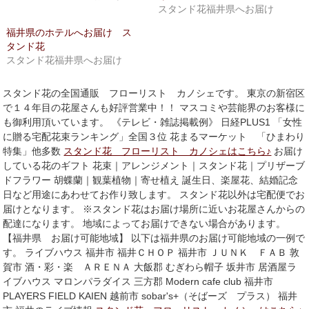
ウ
て
スタンド花福井県へお届け
ィ
く
ン
だ
ド
さ
福井県のホテルへお届け ス
ウ
い
タンド花
で
(新
開
し
スタンド花福井県へお届け
き
い
ま
ウ
す)
ィ
ン
スタンド花の全国通販 フローリスト カノシェです。 東京の新宿区
ド
で１４年目の花屋さんも好評営業中！！ マスコミや芸能界のお客様に
ウ
で
も御利用頂いています。 《テレビ・雑誌掲載例》 日経PLUS1 「女性
開
に贈る宅配花束ランキング」全国３位 花まるマーケット 「ひまわり
き
ま
特集」他多数
スタンド花 フローリスト カノシェはこちら♪
お届け
す)
している花のギフト 花束｜アレンジメント｜スタンド花｜プリザーブ
ドフラワー 胡蝶蘭｜観葉植物｜寄せ植え 誕生日、楽屋花、結婚記念
日など用途にあわせてお作り致します。 スタンド花以外は宅配便でお
届けとなります。 ※スタンド花はお届け場所に近いお花屋さんからの
配達になります。 地域によってお届けできない場合があります。
【福井県 お届け可能地域】 以下は福井県のお届け可能地域の一例で
す。 ライブハウス 福井市 福井ＣＨＯＰ 福井市 ＪＵＮＫ ＦＡＢ 敦
賀市 酒・彩・楽 ＡＲＥＮＡ 大飯郡 むぎわら帽子 坂井市 居酒屋ラ
イブハウス マロンパラダイス 三方郡 Modern cafe club 福井市
PLAYERS FIELD KAIEN 越前市 sobar's+（そばーズ プラス） 福井