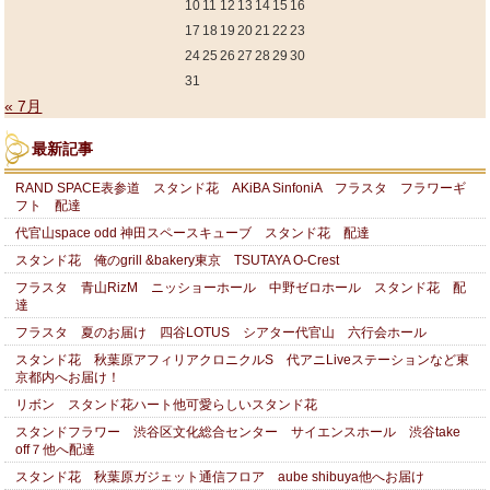
10
11
12
13
14
15
16
17
18
19
20
21
22
23
24
25
26
27
28
29
30
31
« 7月
最新記事
RAND SPACE表参道 スタンド花 AKiBA SinfoniA フラスタ フラワーギ
フト 配達
代官山space odd 神田スペースキューブ スタンド花 配達
スタンド花 俺のgrill &bakery東京 TSUTAYA O-Crest
フラスタ 青山RizM ニッショーホール 中野ゼロホール スタンド花 配
達
フラスタ 夏のお届け 四谷LOTUS シアター代官山 六行会ホール
スタンド花 秋葉原アフィリアクロニクルS 代アニLiveステーションなど東
京都内へお届け！
リボン スタンド花ハート他可愛らしいスタンド花
スタンドフラワー 渋谷区文化総合センター サイエンスホール 渋谷take
off７他へ配達
スタンド花 秋葉原ガジェット通信フロア aube shibuya他へお届け