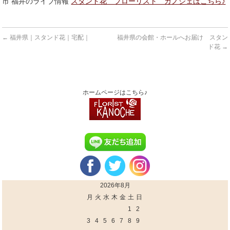
市 福井のライブ情報
スタンド花 フローリスト カノシェはこちら♪
←
福井県｜スタンド花｜宅配｜
福井県の会館・ホールへお届け スタン
ド花
→
ホームページはこちら♪
2026年8月
月
火
水
木
金
土
日
1
2
3
4
5
6
7
8
9