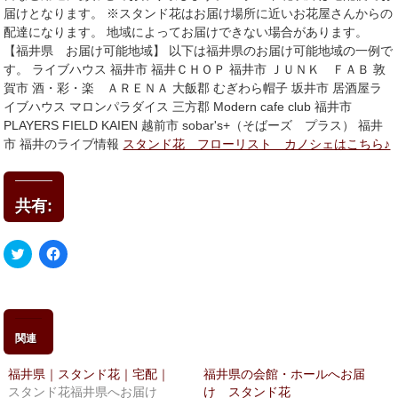
届けとなります。 ※スタンド花はお届け場所に近いお花屋さんからの
配達になります。 地域によってお届けできない場合があります。
【福井県 お届け可能地域】 以下は福井県のお届け可能地域の一例で
す。 ライブハウス 福井市 福井ＣＨＯＰ 福井市 ＪＵＮＫ ＦＡＢ 敦
賀市 酒・彩・楽 ＡＲＥＮＡ 大飯郡 むぎわら帽子 坂井市 居酒屋ラ
イブハウス マロンパラダイス 三方郡 Modern cafe club 福井市
PLAYERS FIELD KAIEN 越前市 sobar's+（そばーズ プラス） 福井
市 福井のライブ情報
スタンド花 フローリスト カノシェはこちら♪
共有:
ク
Facebook
リ
で
ッ
共
ク
有
し
す
て
る
Twitter
に
で
は
関連
共
ク
有
リ
(新
ッ
福井県｜スタンド花｜宅配｜
福井県の会館・ホールへお届
し
ク
い
し
スタンド花福井県へお届け
け スタンド花