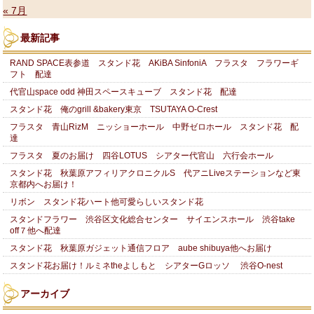
« 7月
最新記事
RAND SPACE表参道 スタンド花 AKiBA SinfoniA フラスタ フラワーギ
フト 配達
代官山space odd 神田スペースキューブ スタンド花 配達
スタンド花 俺のgrill &bakery東京 TSUTAYA O-Crest
フラスタ 青山RizM ニッショーホール 中野ゼロホール スタンド花 配
達
フラスタ 夏のお届け 四谷LOTUS シアター代官山 六行会ホール
スタンド花 秋葉原アフィリアクロニクルS 代アニLiveステーションなど東
京都内へお届け！
リボン スタンド花ハート他可愛らしいスタンド花
スタンドフラワー 渋谷区文化総合センター サイエンスホール 渋谷take
off７他へ配達
スタンド花 秋葉原ガジェット通信フロア aube shibuya他へお届け
スタンド花お届け！ルミネtheよしもと シアターGロッソ 渋谷O-nest
アーカイブ