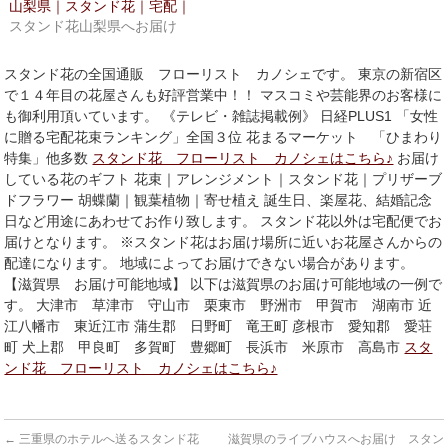
山梨県｜スタンド花｜宅配｜
ン
だ
ド
さ
スタンド花山梨県へお届け
ウ
い
で
(新
開
し
き
い
スタンド花の全国通販 フローリスト カノシェです。 東京の新宿区
ま
ウ
で１４年目の花屋さんも好評営業中！！ マスコミや芸能界のお客様に
す)
ィ
ン
も御利用頂いています。 《テレビ・雑誌掲載例》 日経PLUS1 「女性
ド
に贈る宅配花束ランキング」全国３位 花まるマーケット 「ひまわり
ウ
で
特集」他多数
スタンド花 フローリスト カノシェはこちら♪
お届け
開
き
している花のギフト 花束｜アレンジメント｜スタンド花｜プリザーブ
ま
ドフラワー 胡蝶蘭｜観葉植物｜寄せ植え 誕生日、楽屋花、結婚記念
す)
日など用途にあわせてお作り致します。 スタンド花以外は宅配便でお
届けとなります。 ※スタンド花はお届け場所に近いお花屋さんからの
配達になります。 地域によってお届けできない場合があります。
【滋賀県 お届け可能地域】 以下は滋賀県のお届け可能地域の一例で
す。 大津市 草津市 守山市 栗東市 野洲市 甲賀市 湖南市 近
江八幡市 東近江市 蒲生郡 日野町 竜王町 彦根市 愛知郡 愛荘
町 犬上郡 甲良町 多賀町 豊郷町 長浜市 米原市 高島市
スタ
ンド花 フローリスト カノシェはこちら♪
←
三重県のホテルへ送るスタンド花
滋賀県のライブハウスへお届け スタン