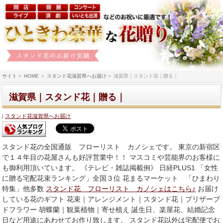
サイト
»
HOME
»
スタンド花滋賀県へお届け
»
滋賀県｜スタンド花｜贈る｜
滋賀県｜スタンド花｜贈る｜
スタンド花滋賀県へお届け
スタンド花の全国通販 フローリスト カノシェです。 東京の新宿区
で１４年目の花屋さんも好評営業中！！ マスコミや芸能界のお客様に
も御利用頂いています。 《テレビ・雑誌掲載例》 日経PLUS1 「女性
に贈る宅配花束ランキング」全国３位 花まるマーケット 「ひまわり
特集」他多数
スタンド花 フローリスト カノシェはこちら♪
お届け
している花のギフト 花束｜アレンジメント｜スタンド花｜プリザーブ
ドフラワー 胡蝶蘭｜観葉植物｜寄せ植え 誕生日、楽屋花、結婚記念
日など用途にあわせてお作り致します。 スタンド花以外は宅配便でお