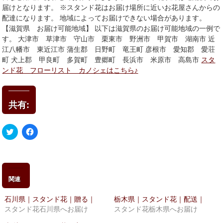
届けとなります。 ※スタンド花はお届け場所に近いお花屋さんからの
配達になります。 地域によってお届けできない場合があります。
【滋賀県 お届け可能地域】 以下は滋賀県のお届け可能地域の一例で
す。 大津市 草津市 守山市 栗東市 野洲市 甲賀市 湖南市 近
江八幡市 東近江市 蒲生郡 日野町 竜王町 彦根市 愛知郡 愛荘
町 犬上郡 甲良町 多賀町 豊郷町 長浜市 米原市 高島市
スタ
ンド花 フローリスト カノシェはこちら♪
共有:
ク
Facebook
リ
で
ッ
共
ク
有
し
す
て
る
Twitter
に
で
は
関連
共
ク
有
リ
(新
ッ
石川県｜スタンド花｜贈る｜
栃木県｜スタンド花｜配送｜
し
ク
い
し
スタンド花石川県へお届け
スタンド花栃木県へお届け
ウ
て
ィ
く