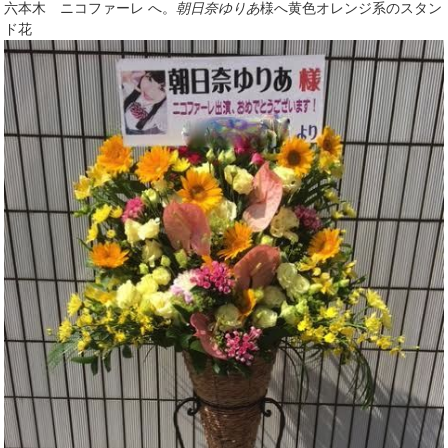
六本木 ニコファーレ へ。
朝日奈ゆりあ
様へ黄色オレンジ系のスタン
ド花