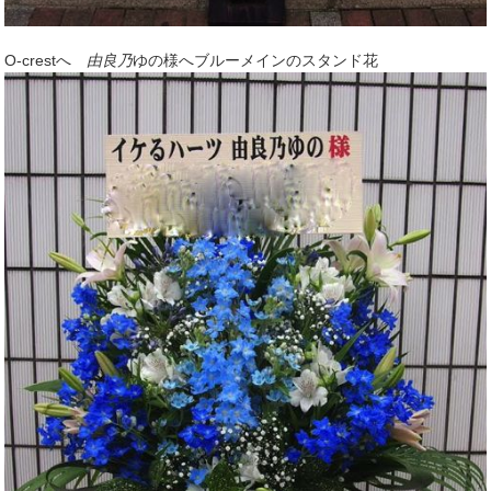
O-crestへ
由良乃
ゆの
様へブルーメインのスタンド花