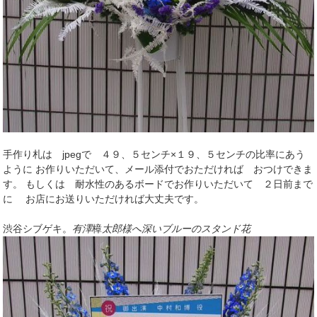
手作り札は jpegで ４９、５センチ×１９、５センチの比率にあう
ように お作りいただいて、メール添付でおただければ おつけできま
す。 もしくは 耐水性のあるボードでお作りいただいて ２日前まで
に お店にお送りいただければ大丈夫です。
渋谷シブゲキ。
有澤
樟
太郎様へ深いブルーのスタンド花