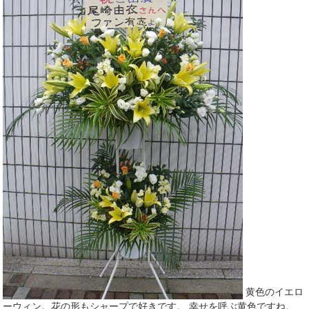
開
き
ま
す)
黄色のイエロ
ーウィン。花の形もシャープで好きです。 幸せを呼ぶ黄色ですね。