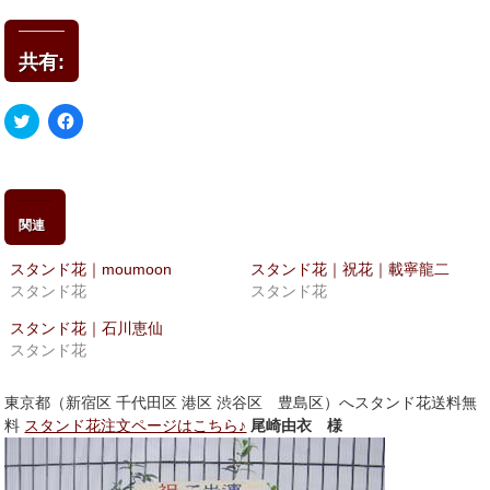
共有:
ク
Facebook
リ
で
ッ
共
ク
有
し
す
て
る
Twitter
に
で
は
関連
共
ク
有
リ
(新
ッ
スタンド花｜moumoon
スタンド花｜祝花｜載寧龍二
し
ク
い
し
スタンド花
スタンド花
ウ
て
ィ
く
スタンド花｜石川恵仙
ン
だ
ド
さ
スタンド花
ウ
い
で
(新
開
し
き
い
東京都（新宿区 千代田区 港区 渋谷区 豊島区）へスタンド花送料無
ま
ウ
料
スタンド花注文ページはこちら♪
尾崎由衣 様
す)
ィ
ン
ド
ウ
で