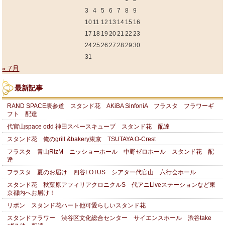
3
4
5
6
7
8
9
10
11
12
13
14
15
16
17
18
19
20
21
22
23
24
25
26
27
28
29
30
31
« 7月
最新記事
RAND SPACE表参道 スタンド花 AKiBA SinfoniA フラスタ フラワーギ
フト 配達
代官山space odd 神田スペースキューブ スタンド花 配達
スタンド花 俺のgrill &bakery東京 TSUTAYA O-Crest
フラスタ 青山RizM ニッショーホール 中野ゼロホール スタンド花 配
達
フラスタ 夏のお届け 四谷LOTUS シアター代官山 六行会ホール
スタンド花 秋葉原アフィリアクロニクルS 代アニLiveステーションなど東
京都内へお届け！
リボン スタンド花ハート他可愛らしいスタンド花
スタンドフラワー 渋谷区文化総合センター サイエンスホール 渋谷take