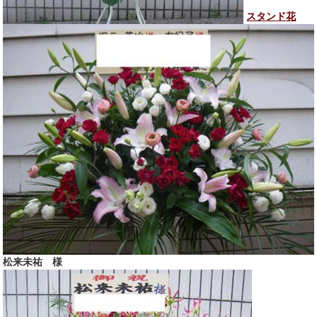
スタンド花
松来未祐 様