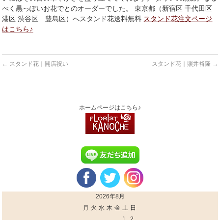
べく黒っぽいお花でとのオーダーでした。 東京都（新宿区 千代田区
港区 渋谷区 豊島区）へスタンド花送料無料
スタンド花注文ページ
はこちら♪
←
スタンド花｜開店祝い
スタンド花｜照井裕隆
→
ホームページはこちら♪
2026年8月
月
火
水
木
金
土
日
1
2