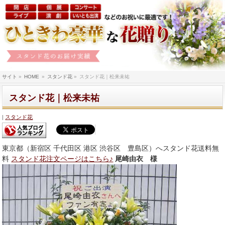
サイト
»
HOME
»
スタンド花
»
スタンド花｜松来未祐
スタンド花｜松来未祐
スタンド花
東京都（新宿区 千代田区 港区 渋谷区 豊島区）へスタンド花送料無
料
スタンド花注文ページはこちら♪
尾崎由衣 様