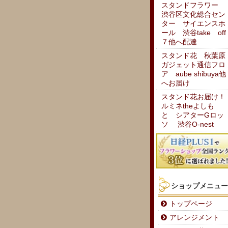
スタンドフラワー
渋谷区文化総合セン
ター サイエンスホ
ール 渋谷take off
７他へ配達
スタンド花 秋葉原
ガジェット通信フロ
ア aube shibuya他
へお届け
スタンド花お届け！
ルミネtheよしも
と シアターGロッ
ソ 渋谷O-nest
ショップメニュー
トップページ
アレンジメント