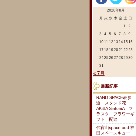
2026年8月
月
火
水
木
金
土
日
1
2
3
4
5
6
7
8
9
10
11
12
13
14
15
16
17
18
19
20
21
22
23
24
25
26
27
28
29
30
31
« 7月
最新記事
RAND SPACE表参
道 スタンド花
AKiBA SinfoniA フ
ラスタ フラワーギ
フト 配達
代官山space odd 神
田スペースキュー