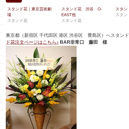
有
リ
(新
ッ
し
ク
スタンド花｜東京芸術劇
スタンド花 渋谷 O-
スタン
い
し
場
EAST他
スタン
ウ
て
ィ
く
スタンド花
スタンド花
ン
だ
ド
さ
ウ
い
で
(新
東京都（新宿区 千代田区 港区 渋谷区 豊島区）へスタン
開
し
き
い
ド花注文ページはこちら♪
BAR非常口 藤田 様
ま
ウ
す)
ィ
ン
ド
ウ
で
開
き
ま
す)