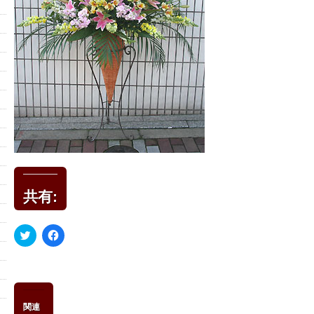
共有:
ク
Facebook
リ
で
ッ
共
ク
有
し
す
て
る
Twitter
に
で
は
共
ク
関連