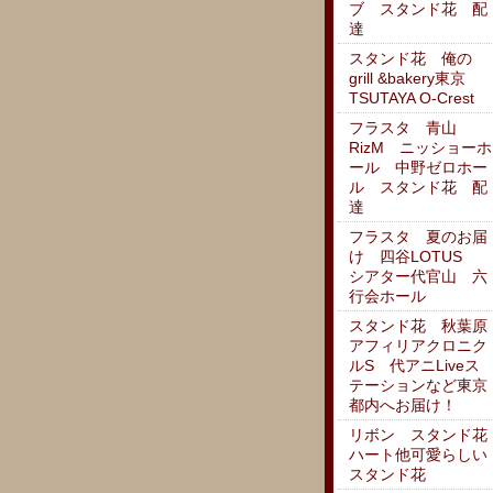
ブ スタンド花 配
達
スタンド花 俺の
grill &bakery東京
TSUTAYA O-Crest
フラスタ 青山
RizM ニッショーホ
ール 中野ゼロホー
ル スタンド花 配
達
フラスタ 夏のお届
け 四谷LOTUS
シアター代官山 六
行会ホール
スタンド花 秋葉原
アフィリアクロニク
ルS 代アニLiveス
テーションなど東京
都内へお届け！
リボン スタンド花
ハート他可愛らしい
スタンド花