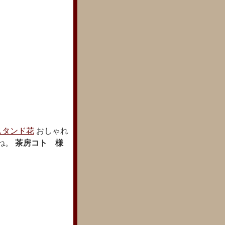
スタンド花
おしゃれ
ね。
茶房コト 様