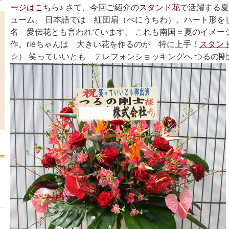
ージはこちら♪
さて、今回ご紹介の
スタンド花
で活躍する夏
ューム。 日本語では 紅団扇（べにうちわ）。ハート形を
名 愛伝花とも言われています。 これも南国＝夏のイメージで
作。rieちゃんは 大きい花を作るのが 特に上手！
スタン
☆） 笑っていいとも テレフォンショッキングへ つるの剛