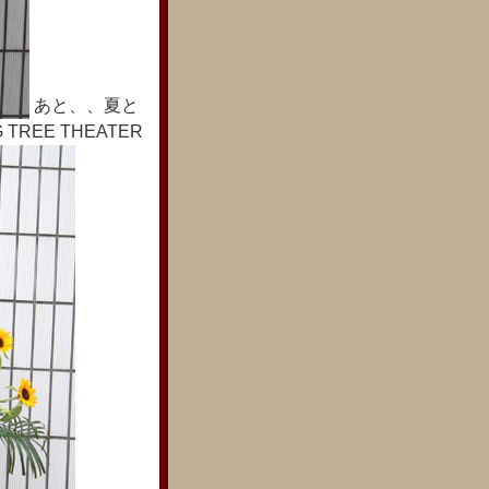
あと、、夏と
EE THEATER