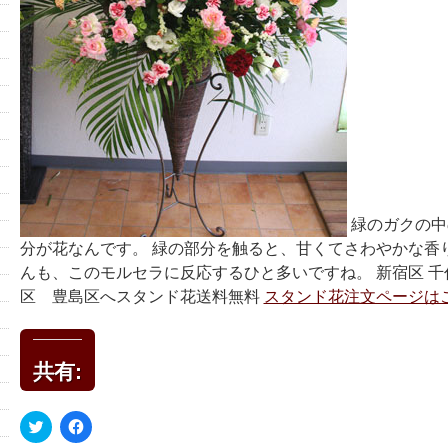
緑のガクの中
分が花なんです。 緑の部分を触ると、甘くてさわやかな香
んも、このモルセラに反応するひと多いですね。 新宿区 千代
区 豊島区へスタンド花送料無料
スタンド花注文ページは
共有:
ク
Facebook
リ
で