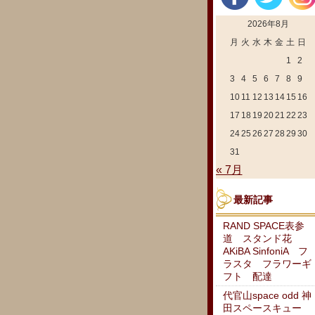
2026年8月
月
火
水
木
金
土
日
1
2
3
4
5
6
7
8
9
10
11
12
13
14
15
16
17
18
19
20
21
22
23
24
25
26
27
28
29
30
31
« 7月
最新記事
RAND SPACE表参
道 スタンド花
AKiBA SinfoniA フ
ラスタ フラワーギ
フト 配達
代官山space odd 神
田スペースキュー