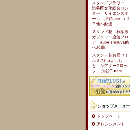
スタンドフラワー
渋谷区文化総合セン
ター サイエンスホ
ール 渋谷take off
７他へ配達
スタンド花 秋葉原
ガジェット通信フロ
ア aube shibuya他
へお届け
スタンド花お届け！
ルミネtheよしも
と シアターGロッ
ソ 渋谷O-nest
ショップメニュー
トップページ
アレンジメント