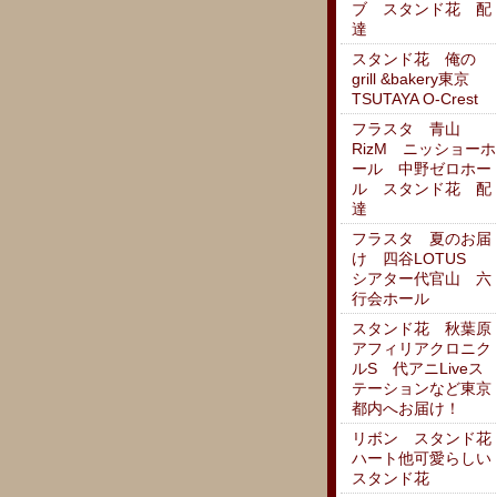
ブ スタンド花 配
達
スタンド花 俺の
grill &bakery東京
TSUTAYA O-Crest
フラスタ 青山
RizM ニッショーホ
ール 中野ゼロホー
ル スタンド花 配
達
フラスタ 夏のお届
け 四谷LOTUS
シアター代官山 六
行会ホール
スタンド花 秋葉原
アフィリアクロニク
ルS 代アニLiveス
テーションなど東京
都内へお届け！
リボン スタンド花
ハート他可愛らしい
スタンド花