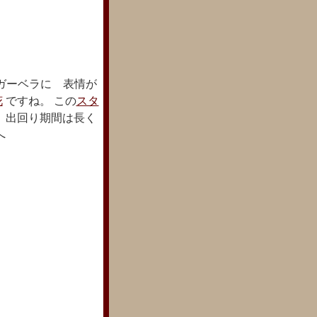
ガーベラに 表情が
花
ですね。 この
スタ
、出回り期間は長く
へ