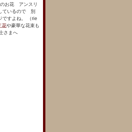
のお花 アンスリ
しているので 別
すよね。 （rie
ド花
や豪華な花束も
士さまへ