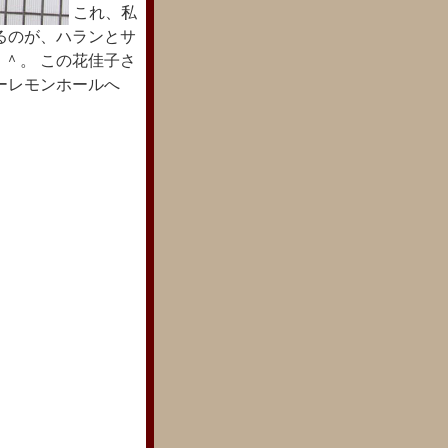
これ、私
るのが、ハランとサ
＾。 この花佳子さ
ーレモンホールへ