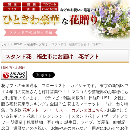
サイト
»
HOME
»
福生市へお届け
»
スタンド花 福生市にお届け 花ギフト
スタンド花 福生市にお届け 花ギフト
福生市へお届け
花ギフトの全国通販 フローリスト カノシェです。 東京の新宿区で
１４年目の花屋さんも好評営業中！！ マスコミや芸能界のお客様にも
ご利用頂いています。 《テレビ・雑誌掲載例》 日経PLUS1「女性に
贈る宅配花束ランキング」全国３位 花まるマーケット 「ひまわり特
集」他多数
花ギフト フローリスト カノシェはこちら♪
お届けして
いる花ギフト 花束｜アレンジメント｜スタンド花｜プリザーブドフラ
ワー 胡蝶蘭｜観葉植物｜寄せ植え 誕生日、ライブ、楽屋花、結婚記
念日、還暦などのお祝い。 お悔やみのお花など 用途にあわせてお作