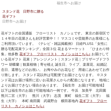
ン
だ
福生市へお届け
ド
さ
ウ
い
スタンド花 日野市に贈る
で
(新
開
し
花ギフト
き
い
日野市へお届け
ま
ウ
す)
ィ
ン
ド
花ギフトの全国通販 フローリスト カノシェです。 東京の新宿区で
ウ
で
１４年目の花屋さんも好評営業中！！ マスコミや芸能界のお客様にも
開
ご利用頂いています。 《テレビ・雑誌掲載例》 日経PLUS1「女性に
き
ま
贈る宅配花束ランキング」全国３位 花まるマーケット 「ひまわり特
す)
集」他多数
花ギフト フローリスト カノシェはこちら♪
お届けして
いる花ギフト 花束｜アレンジメント｜スタンド花｜プリザーブドフラ
ワー 胡蝶蘭｜観葉植物｜寄せ植え 誕生日、ライブ、楽屋花、結婚記
念日、還暦などのお祝い。 お悔やみのお花など 用途にあわせてお作
り致します。 スタンド花以外は宅配便でお届けとなります。 ※スタ
ンド花はお届け場所に近いお花屋さんからの配達になります。 地域に
よりお届けできない場合があります。 【福生市 お届け可能地域】
以下は福生市のお届け可能地域の一例です。 牛浜 加美平 北田園
熊川二宮（大字） 熊川（大字） 志茂 東町 福生二宮（大字） 福
生（大字） 本町 南田園 武蔵野台 横田基地内
花ギフト フロー
リスト カノシェはこちら♪