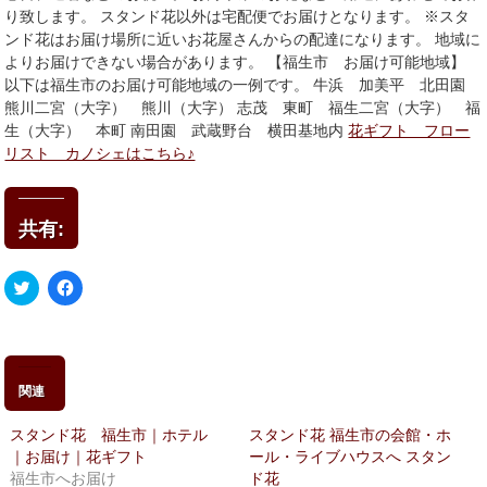
り致します。 スタンド花以外は宅配便でお届けとなります。 ※スタ
ンド花はお届け場所に近いお花屋さんからの配達になります。 地域に
よりお届けできない場合があります。 【福生市 お届け可能地域】
以下は福生市のお届け可能地域の一例です。 牛浜 加美平 北田園
熊川二宮（大字） 熊川（大字） 志茂 東町 福生二宮（大字） 福
生（大字） 本町 南田園 武蔵野台 横田基地内
花ギフト フロー
リスト カノシェはこちら♪
共有:
ク
Facebook
リ
で
ッ
共
ク
有
し
す
て
る
Twitter
に
で
は
関連
共
ク
有
リ
(新
ッ
スタンド花 福生市｜ホテル
スタンド花 福生市の会館・ホ
し
ク
い
し
｜お届け｜花ギフト
ール・ライブハウスへ スタン
ウ
て
福生市へお届け
ド花
ィ
く