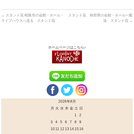
←
スタンド花 昭島市の会館・ホール・
スタンド花 秋田県の会館・ホールへ配
ライブハウスへ送る スタンド花
送 スタンド花
→
ホームページはこちら♪
2026年8月
月
火
水
木
金
土
日
1
2
3
4
5
6
7
8
9
10
11
12
13
14
15
16