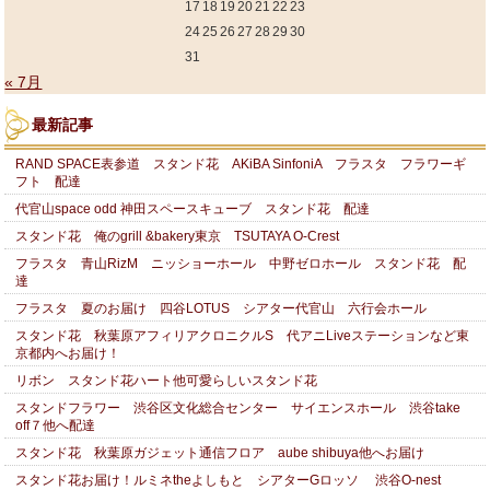
17
18
19
20
21
22
23
24
25
26
27
28
29
30
31
« 7月
最新記事
RAND SPACE表参道 スタンド花 AKiBA SinfoniA フラスタ フラワーギ
フト 配達
代官山space odd 神田スペースキューブ スタンド花 配達
スタンド花 俺のgrill &bakery東京 TSUTAYA O-Crest
フラスタ 青山RizM ニッショーホール 中野ゼロホール スタンド花 配
達
フラスタ 夏のお届け 四谷LOTUS シアター代官山 六行会ホール
スタンド花 秋葉原アフィリアクロニクルS 代アニLiveステーションなど東
京都内へお届け！
リボン スタンド花ハート他可愛らしいスタンド花
スタンドフラワー 渋谷区文化総合センター サイエンスホール 渋谷take
off７他へ配達
スタンド花 秋葉原ガジェット通信フロア aube shibuya他へお届け
スタンド花お届け！ルミネtheよしもと シアターGロッソ 渋谷O-nest