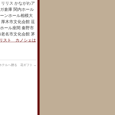
 リリス かながわア
ガ倉庫 関内ホール
リーンホール相模大
 厚木市文化会館 逗
ホール座間 秦野市
海老名市文化会館 茅
リスト カノシェは
ホテルへ贈る 花ギフト
→