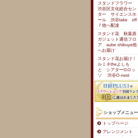
スタンドフラワー
渋谷区文化総合セン
ター サイエンスホ
ール 渋谷take off
７他へ配達
スタンド花 秋葉原
ガジェット通信フロ
ア aube shibuya他
へお届け
スタンド花お届け！
ルミネtheよしも
と シアターGロッ
ソ 渋谷O-nest
ショップメニュー
トップページ
アレンジメント