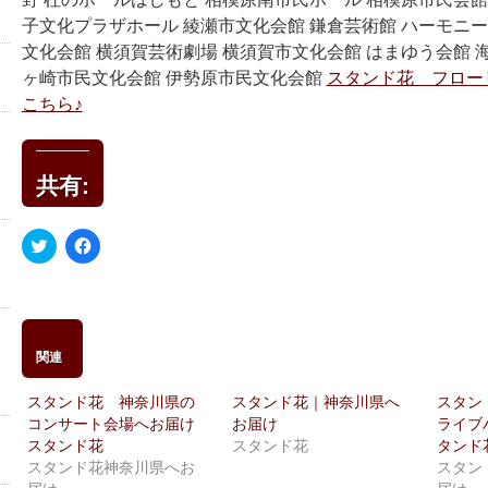
子文化プラザホール 綾瀬市文化会館 鎌倉芸術館 ハーモニー
文化会館 横須賀芸術劇場 横須賀市文化会館 はまゆう会館 
ヶ崎市民文化会館 伊勢原市民文化会館
スタンド花 フロー
こちら♪
共有:
ク
Facebook
リ
で
ッ
共
ク
有
し
す
て
る
Twitter
に
で
は
共
ク
関連
有
リ
(新
ッ
し
ク
スタンド花 神奈川県の
スタンド花｜神奈川県へ
スタン
い
し
コンサート会場へお届け
お届け
ライブ
ウ
て
ィ
く
スタンド花
スタンド花
タンド
ン
だ
スタンド花神奈川県へお
スタン
ド
さ
ウ
い