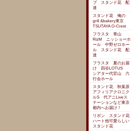
ブ スタンド花 配
達
スタンド花 俺の
grill &bakery東京
TSUTAYA O-Crest
フラスタ 青山
RizM ニッショーホ
ール 中野ゼロホー
ル スタンド花 配
達
フラスタ 夏のお届
け 四谷LOTUS
シアター代官山 六
行会ホール
スタンド花 秋葉原
アフィリアクロニク
ルS 代アニLiveス
テーションなど東京
都内へお届け！
リボン スタンド花
ハート他可愛らしい
スタンド花