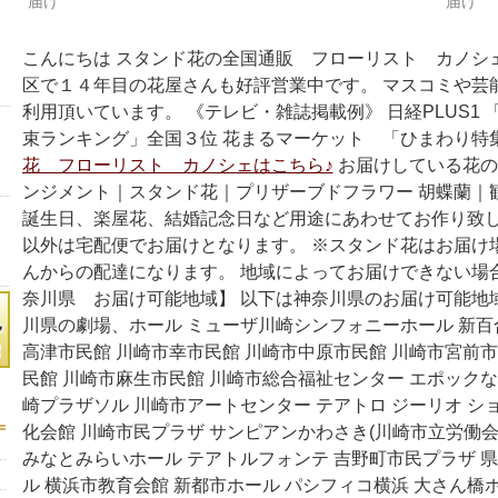
届け
届け
で
(新
開
し
き
い
ま
ウ
こんにちは スタンド花の全国通販 フローリスト カノシ
す)
ィ
ン
区で１４年目の花屋さんも好評営業中です。 マスコミや芸
ド
ウ
利用頂いています。 《テレビ・雑誌掲載例》 日経PLUS1
で
束ランキング」全国３位 花まるマーケット 「ひまわり特
開
き
花 フローリスト カノシェはこちら♪
お届けしている花の
ま
す)
ンジメント｜スタンド花｜プリザーブドフラワー 胡蝶蘭｜
誕生日、楽屋花、結婚記念日など用途にあわせてお作り致し
以外は宅配便でお届けとなります。 ※スタンド花はお届け
んからの配達になります。 地域によってお届けできない場
奈川県 お届け可能地域】 以下は神奈川県のお届け可能地
川県の劇場、ホール ミューザ川崎シンフォニーホール 新百合
高津市民館 川崎市幸市民館 川崎市中原市民館 川崎市宮前市
民館 川崎市麻生市民館 川崎市総合福祉センター エポックな
崎プラザソル 川崎市アートセンター テアトロ ジーリオ シ
化会館 川崎市民プラザ サンピアンかわさき(川崎市立労働会館
みなとみらいホール テアトルフォンテ 吉野町市民プラザ 県
ル 横浜市教育会館 新都市ホール パシフィコ横浜 大さん橋