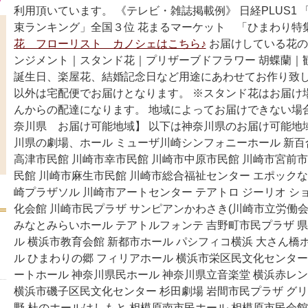
利用頂いています。 《テレビ・雑誌掲載例》 日経PLUS1
束ランキング」全国３位 花まるマーケット 「ひまわり特
花 フローリスト カノシェはこちら♪
お届けしている花の
ンジメント｜スタンド花｜プリザーブドフラワー 胡蝶蘭｜
誕生日、楽屋花、結婚記念日など用途にあわせてお作り致し
以外は宅配便でお届けとなります。 ※スタンド花はお届け
んからの配達になります。 地域によってお届けできない場
奈川県 お届け可能地域】 以下は神奈川県のお届け可能地
川県の劇場、ホール ミューザ川崎シンフォニーホール 新百合
高津市民館 川崎市幸市民館 川崎市中原市民館 川崎市宮前市
民館 川崎市麻生市民館 川崎市総合福祉センター エポックな
崎プラザソル 川崎市アートセンター テアトロ ジーリオ シ
化会館 川崎市民プラザ サンピアンかわさき(川崎市立労働会館
みなとみらいホール テアトルフォンテ 吉野町市民プラザ 県
ル 横浜市教育会館 新都市ホール パシフィコ横浜 大さん橋
ル ひまわりの郷 フィリアホール 横浜市栄区民文化センター
ートホール 神奈川県民ホール 神奈川県立音楽堂 横浜赤レン
横浜市磯子区民文化センター 杉田劇場 岩間市民プラザ グ
野 杜のホールはしもと 相模原南市民ホール 相模原市民会館