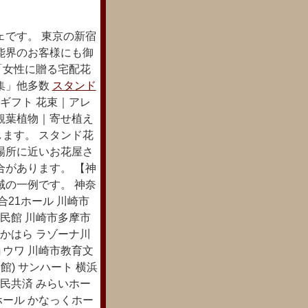
ェです。 東京の新宿
能界のお客様にも御
 「女性に贈る宅配花
集」他多数
スタンド
ギフト 花束｜アレ
観葉植物｜寄せ植え
ます。 スタンド花
場所に近いお花屋さ
合があります。 【神
域の一例です。 神奈
21ホール 川崎市
民館 川崎市多摩市
かはら ラゾーナ川
ョウワ 川崎市教育文
) サンハート 横浜
民共済 みらいホー
ホール かなっくホー