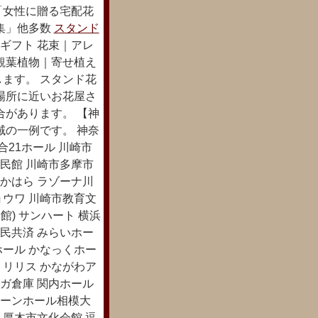
 「女性に贈る宅配花
集」他多数
スタンド
ギフト 花束｜アレ
観葉植物｜寄せ植え
ます。 スタンド花
場所に近いお花屋さ
合があります。 【神
域の一例です。 神奈
21ホール 川崎市
民館 川崎市多摩市
かはら ラゾーナ川
ョウワ 川崎市教育文
) サンハート 横浜
民共済 みらいホー
ホール かなっくホー
 リリス かながわア
ガ倉庫 関内ホール
リーンホール相模大
 厚木市文化会館 逗