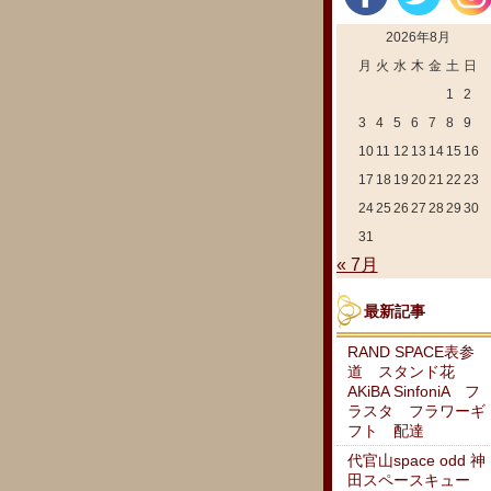
2026年8月
月
火
水
木
金
土
日
1
2
3
4
5
6
7
8
9
10
11
12
13
14
15
16
17
18
19
20
21
22
23
24
25
26
27
28
29
30
31
« 7月
最新記事
RAND SPACE表参
道 スタンド花
AKiBA SinfoniA フ
ラスタ フラワーギ
フト 配達
代官山space odd 神
田スペースキュー