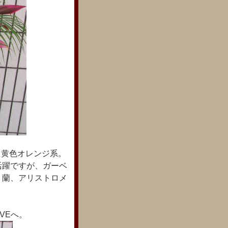
て 黄色オレンジ系。
活躍ですが、ガーベ
、蘭、アリストロメ
IVEへ。