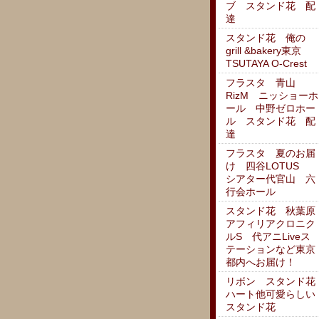
ブ スタンド花 配
達
スタンド花 俺の
grill &bakery東京
TSUTAYA O-Crest
フラスタ 青山
RizM ニッショーホ
ール 中野ゼロホー
ル スタンド花 配
達
フラスタ 夏のお届
け 四谷LOTUS
シアター代官山 六
行会ホール
スタンド花 秋葉原
アフィリアクロニク
ルS 代アニLiveス
テーションなど東京
都内へお届け！
リボン スタンド花
ハート他可愛らしい
スタンド花