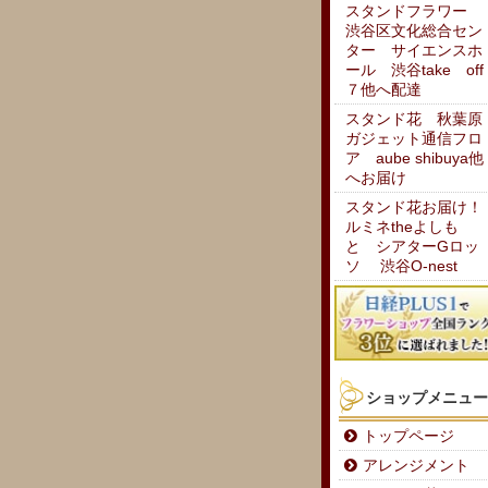
スタンドフラワー
渋谷区文化総合セン
ター サイエンスホ
ール 渋谷take off
７他へ配達
スタンド花 秋葉原
ガジェット通信フロ
ア aube shibuya他
へお届け
スタンド花お届け！
ルミネtheよしも
と シアターGロッ
ソ 渋谷O-nest
ショップメニュー
トップページ
アレンジメント