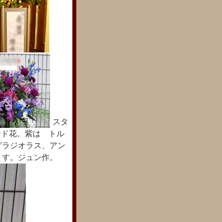
スタ
タンド花。紫は トル
グラジオラス、アン
ます。ジュン作。