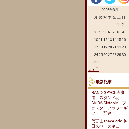
2026年8月
月
火
水
木
金
土
日
1
2
3
4
5
6
7
8
9
10
11
12
13
14
15
16
17
18
19
20
21
22
23
24
25
26
27
28
29
30
31
« 7月
最新記事
RAND SPACE表参
道 スタンド花
AKiBA SinfoniA フ
ラスタ フラワーギ
フト 配達
代官山space odd 神
田スペースキュー