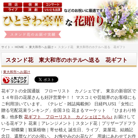
サイト
»
HOME
»
東大和市へお届け
»
スタンド花 東大和市のホテルへ送る 花ギフト
スタンド花 東大和市のホテルへ送る 花ギフト
東大和市へお届け
花ギフトの全国通販 フローリスト カノシェです。 東京の新宿区で
１４年目の花屋さんも好評営業中！！ マスコミや芸能界のお客様にも
ご利用頂いています。 《テレビ・雑誌掲載例》 日経PLUS1「女性に
贈る宅配花束ランキング」全国３位 花まるマーケット 「ひまわり特
集」他多数
花ギフト フローリスト カノシェはこちら♪
お届けして
いる花ギフト 花束｜アレンジメント｜スタンド花｜プリザーブドフラ
ワー 胡蝶蘭｜観葉植物｜寄せ植え 誕生日、ライブ、楽屋花、結婚記
念日、還暦などのお祝い。 お悔やみのお花など 用途にあわせてお作