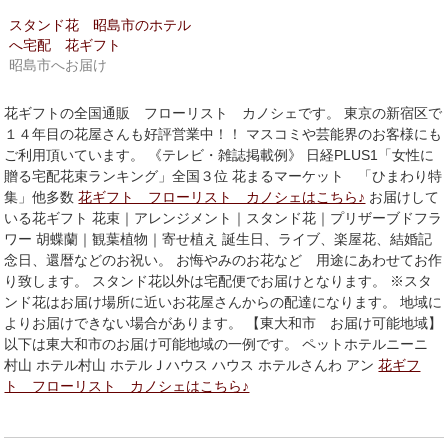
ド
さ
ウ
い
スタンド花 昭島市のホテル
で
(新
開
し
へ宅配 花ギフト
き
い
昭島市へお届け
ま
ウ
す)
ィ
ン
ド
花ギフトの全国通販 フローリスト カノシェです。 東京の新宿区で
ウ
で
１４年目の花屋さんも好評営業中！！ マスコミや芸能界のお客様にも
開
ご利用頂いています。 《テレビ・雑誌掲載例》 日経PLUS1「女性に
き
ま
贈る宅配花束ランキング」全国３位 花まるマーケット 「ひまわり特
す)
集」他多数
花ギフト フローリスト カノシェはこちら♪
お届けして
いる花ギフト 花束｜アレンジメント｜スタンド花｜プリザーブドフラ
ワー 胡蝶蘭｜観葉植物｜寄せ植え 誕生日、ライブ、楽屋花、結婚記
念日、還暦などのお祝い。 お悔やみのお花など 用途にあわせてお作
り致します。 スタンド花以外は宅配便でお届けとなります。 ※スタ
ンド花はお届け場所に近いお花屋さんからの配達になります。 地域に
よりお届けできない場合があります。 【東大和市 お届け可能地域】
以下は東大和市のお届け可能地域の一例です。 ペットホテルニーニ
村山 ホテル村山 ホテルＪハウス ハウス ホテルさんわ アン
花ギフ
ト フローリスト カノシェはこちら♪