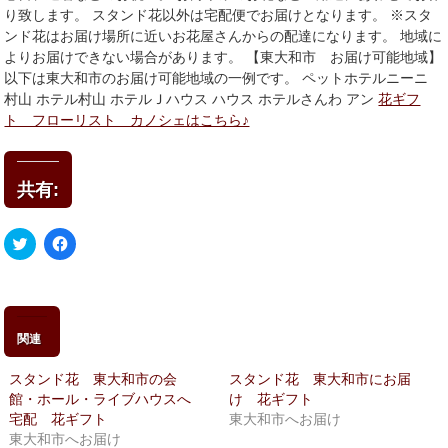
り致します。 スタンド花以外は宅配便でお届けとなります。 ※スタ
ンド花はお届け場所に近いお花屋さんからの配達になります。 地域に
よりお届けできない場合があります。 【東大和市 お届け可能地域】
以下は東大和市のお届け可能地域の一例です。 ペットホテルニーニ
村山 ホテル村山 ホテルＪハウス ハウス ホテルさんわ アン
花ギフ
ト フローリスト カノシェはこちら♪
共有:
ク
Facebook
リ
で
ッ
共
ク
有
し
す
て
る
Twitter
に
で
は
関連
共
ク
有
リ
(新
ッ
スタンド花 東大和市の会
スタンド花 東大和市にお届
し
ク
い
し
館・ホール・ライブハウスへ
け 花ギフト
ウ
て
宅配 花ギフト
東大和市へお届け
ィ
く
ン
だ
東大和市へお届け