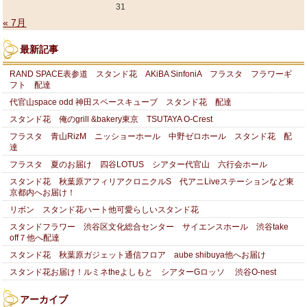
31
« 7月
最新記事
RAND SPACE表参道 スタンド花 AKiBA SinfoniA フラスタ フラワーギ
フト 配達
代官山space odd 神田スペースキューブ スタンド花 配達
スタンド花 俺のgrill &bakery東京 TSUTAYA O-Crest
フラスタ 青山RizM ニッショーホール 中野ゼロホール スタンド花 配
達
フラスタ 夏のお届け 四谷LOTUS シアター代官山 六行会ホール
スタンド花 秋葉原アフィリアクロニクルS 代アニLiveステーションなど東
京都内へお届け！
リボン スタンド花ハート他可愛らしいスタンド花
スタンドフラワー 渋谷区文化総合センター サイエンスホール 渋谷take
off７他へ配達
スタンド花 秋葉原ガジェット通信フロア aube shibuya他へお届け
スタンド花お届け！ルミネtheよしもと シアターGロッソ 渋谷O-nest
アーカイブ