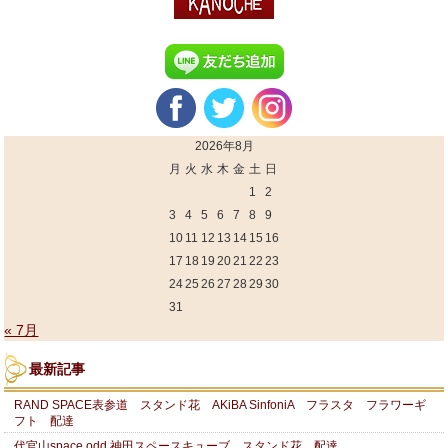
2026年8月
月
火
水
木
金
土
日
1
2
3
4
5
6
7
8
9
10
11
12
13
14
15
16
17
18
19
20
21
22
23
24
25
26
27
28
29
30
31
« 7月
最新記事
RAND SPACE表参道 スタンド花 AKiBA SinfoniA フラスタ フラワーギ
フト 配達
代官山space odd 神田スペースキューブ スタンド花 配達