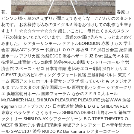
花。
春原ロ
ビンソン様へ 鳥のさえずりが聞こえてきそうな こだわりのスタンド
花です。 お客様持ち込みのヌイグルミ等をお付けしての制作も出来ま
すよ！！ ☆☆☆☆☆☆☆☆☆ 嬉しいことに、毎日たくさんのスタン
ド花の注文をいただいています。 最近のお届け先をちょっとまとめて
みました。 シアターサンモール テアトルBONOBON 赤坂サカス 学士
会館 赤坂ACTシアター 代官山ＬＯＯＰ 赤坂BLITZ 渋谷公会堂 紀伊國
屋ホール アフリカ座 池袋EDGE 渋谷ハザード JZ Brat 国立代々木競
技場第二体育館 パルコ劇場 渋谷PARCO劇場 サントリーホール 全労
済会館 スペース・ゼロ 日本青年館 恵比寿エコー劇場 渋谷ヒカリエ
O-EAST 丸の内ビルディング ラフォーレ原宿 三越劇場パルレ 東京ド
ーム 原宿アストロホール 中野サンプラザ 笑っていいとも スタジオア
ルタ アルタスタジオ 紀伊国屋ホール 新宿文化センター シアタークリ
エ 浜離宮朝日ホール 国際フォーラム なかのＺＥＲＯ大ホール
Mt.RAINIER HALL SHIBUYA PLEASURE PLEASURE 渋谷WWW 渋谷
eggman ロフトプラスワン 日本武道館 池袋ＥＤＧＥ SHIBUYA REX
東京オペラシティ さくらホール SHIBUYA DESEO 山野ホール 笹塚フ
ァクトリー SHIBUYA-AX シアターグリーン BIG TREE THEATER O-
WEST 帝国ホテル 青山円形劇場 赤坂アクトシアター 日本青年館大ホ
ール SPACE107 渋谷 RUIDO K2 Bunkamura シアターコクーン