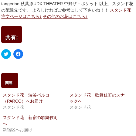
tangerine 秋葉原UDX THEATER 中野ザ・ポケット 以上、スタンド花
の配達先です。 よろしければご参考にして下さいね！！
スタンド花
注文ページはこちら♪
その他のお花はこちら♪
共有:
ク
Facebook
リ
で
ッ
共
ク
有
し
す
て
る
Twitter
に
で
は
関連
共
ク
有
リ
(新
ッ
スタンド花 渋谷パルコ
スタンド花 歌舞伎町のスナ
し
ク
い
し
（PARCO）へお届け
ックへ
ウ
て
スタンド花
スタンド花
ィ
く
ン
だ
ド
さ
スタンド花 新宿の歌舞伎町
ウ
い
へ
で
(新
開
し
新宿区へお届け
き
い