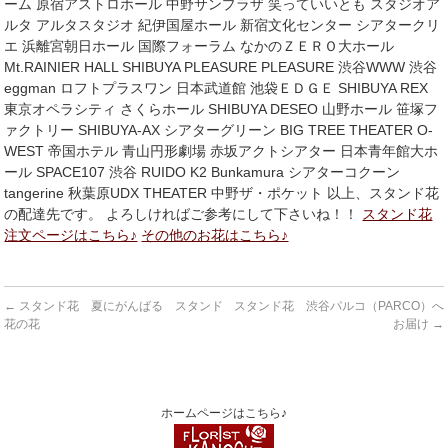
ーム 原宿アストロホール 中野サンプラザ 笑っていいとも スタジオア
ルタ アルタスタジオ 紀伊国屋ホール 新宿文化センター シアタークリ
エ 浜離宮朝日ホール 国際フォーラム なかのＺＥＲＯ大ホール
Mt.RAINIER HALL SHIBUYA PLEASURE PLEASURE 渋谷WWW 渋谷
eggman ロフトプラスワン 日本武道館 池袋ＥＤＧＥ SHIBUYA REX
東京オペラシティ さくらホール SHIBUYA DESEO 山野ホール 笹塚フ
ァクトリー SHIBUYA-AX シアターグリーン BIG TREE THEATER O-
WEST 帝国ホテル 青山円形劇場 赤坂アクトシアター 日本青年館大ホ
ール SPACE107 渋谷 RUIDO K2 Bunkamura シアターコクーン
tangerine 秋葉原UDX THEATER 中野ザ・ポケット 以上、スタンド花
の配達先です。 よろしければご参考にして下さいね！！
スタンド花
注文ページはこちら♪
その他のお花はこちら♪
←
スタンド花 夏にがんばる スタンド
スタンド花 渋谷パルコ（PARCO）へ
花の花
お届け
→
ホームページはこちら♪