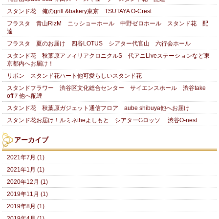
スタンド花 俺のgrill &bakery東京 TSUTAYA O-Crest
フラスタ 青山RizM ニッショーホール 中野ゼロホール スタンド花 配
達
フラスタ 夏のお届け 四谷LOTUS シアター代官山 六行会ホール
スタンド花 秋葉原アフィリアクロニクルS 代アニLiveステーションなど東
京都内へお届け！
リボン スタンド花ハート他可愛らしいスタンド花
スタンドフラワー 渋谷区文化総合センター サイエンスホール 渋谷take
off７他へ配達
スタンド花 秋葉原ガジェット通信フロア aube shibuya他へお届け
スタンド花お届け！ルミネtheよしもと シアターGロッソ 渋谷O-nest
アーカイブ
2021年7月 (1)
2021年1月 (1)
2020年12月 (1)
2019年11月 (1)
2019年8月 (1)
2019年4月 (1)