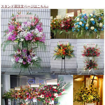
ま
ウ
す)
ィ
ン
スタンド花注文ページはこちら♪
ド
ウ
で
開
き
ま
す)