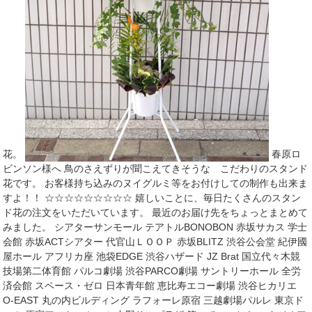
花。
春原ロ
ビンソン様へ 鳥のさえずりが聞こえてきそうな こだわりのスタンド
花です。 お客様持ち込みのヌイグルミ等をお付けしての制作も出来ま
すよ！！ ☆☆☆☆☆☆☆☆☆ 嬉しいことに、毎日たくさんのスタン
ド花の注文をいただいています。 最近のお届け先をちょっとまとめて
みました。 シアターサンモール テアトルBONOBON 赤坂サカス 学士
会館 赤坂ACTシアター 代官山ＬＯＯＰ 赤坂BLITZ 渋谷公会堂 紀伊國
屋ホール アフリカ座 池袋EDGE 渋谷ハザード JZ Brat 国立代々木競
技場第二体育館 パルコ劇場 渋谷PARCO劇場 サントリーホール 全労
済会館 スペース・ゼロ 日本青年館 恵比寿エコー劇場 渋谷ヒカリエ
O-EAST 丸の内ビルディング ラフォーレ原宿 三越劇場パルレ 東京ド