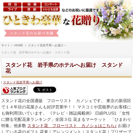
サイト
»
HOME
»
スタンド花岩手県へお届け
»
スタンド花 岩手県のホテルへお届け スタンド花
スタンド花 岩手県のホテルへお届け スタンド
花
スタンド花岩手県へお届け
スタンド花の全国通販 フローリスト カノシェです。 東京の新宿区
で１４年目の花屋さんも好評営業中！！ マスコミや芸能界のお客様に
も御利用頂いています。 《テレビ・雑誌掲載例》 日経PLUS1 「女性
に贈る宅配花束ランキング」全国３位 花まるマーケット 「ひまわり
特集」他多数
スタンド花 フローリスト カノシェはこちら♪
お届け
している花のギフト 花束｜アレンジメント｜スタンド花｜プリザーブ