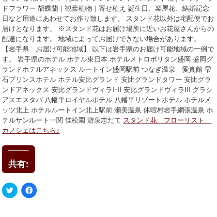
ドフラワー 胡蝶蘭｜観葉植物｜寄せ植え 誕生日、楽屋花、結婚記念
日など用途にあわせてお作り致します。 スタンド花以外は宅配便でお
届けとなります。 ※スタンド花はお届け場所に近いお花屋さんからの
配達になります。 地域によってお届けできない場合があります。
【岩手県 お届け可能地域】 以下は岩手県のお届け可能地域の一例で
す。 岩手県のホテル ホテル東日本 ホテルメトロポリタン盛岡 盛岡グ
ランドホテルアネックス ルートイン盛岡駅前 つなぎ温泉 愛真館 雫
石プリンスホテル ホテル安比グランド 安比グランドタワー 安比グラ
ンドアネックス 安比グランドヴィラI･II 安比グランドヴィラIII グラシ
アスエスタバ 八幡平ロイヤルホテル 八幡平リゾートホテル ホテルメ
ッツ北上 ホテルルートイン北上駅前 瀬美温泉 休暇村岩手網張温泉 ホ
テルサンルート一関 佳松園 游泉志だて
スタンド花 フローリスト
カノシェはこちら♪
共有:
ク
Facebook
リ
で
ッ
共
ク
有
し
す