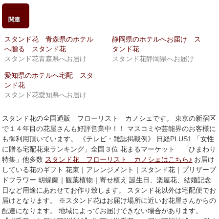
て
る
Twitter
に
で
は
関連
共
ク
有
リ
(新
ッ
スタンド花 青森県のホテル
静岡県のホテルへお届け ス
し
ク
い
し
へ贈る スタンド花
タンド花
ウ
て
スタンド花青森県へお届け
スタンド花静岡県へお届け
ィ
く
ン
だ
ド
さ
愛知県のホテルへ宅配 スタ
ウ
い
ンド花
で
(新
開
し
スタンド花愛知県へお届け
き
い
ま
ウ
す)
ィ
ン
スタンド花の全国通販 フローリスト カノシェです。 東京の新宿区
ド
で１４年目の花屋さんも好評営業中！！ マスコミや芸能界のお客様に
ウ
で
も御利用頂いています。 《テレビ・雑誌掲載例》 日経PLUS1 「女性
開
に贈る宅配花束ランキング」全国３位 花まるマーケット 「ひまわり
き
ま
特集」他多数
スタンド花 フローリスト カノシェはこちら♪
お届け
す)
している花のギフト 花束｜アレンジメント｜スタンド花｜プリザーブ
ドフラワー 胡蝶蘭｜観葉植物｜寄せ植え 誕生日、楽屋花、結婚記念
日など用途にあわせてお作り致します。 スタンド花以外は宅配便でお
届けとなります。 ※スタンド花はお届け場所に近いお花屋さんからの
配達になります。 地域によってお届けできない場合があります。