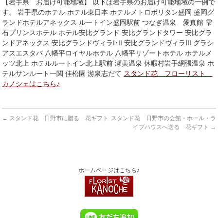
【岩手県 お届け可能地域】 以下は岩手県のお届け可能地域の一例で
す。 岩手県のホテル ホテル東日本 ホテルメトロポリタン盛岡 盛岡グ
ランドホテルアネックス ルートイン盛岡駅前 つなぎ温泉 愛真館 雫
石プリンスホテル ホテル安比グランド 安比グランドタワー 安比グラ
ンドアネックス 安比グランドヴィラI･II 安比グランドヴィラIII グラシ
アスエスタバ 八幡平ロイヤルホテル 八幡平リゾートホテル ホテルメ
ッツ北上 ホテルルートイン北上駅前 瀬美温泉 休暇村岩手網張温泉 ホ
テルサンルート一関 佳松園 游泉志だて
スタンド花 フローリスト
カノシェはこちら♪
←
スタンド花 日野市に贈る 花ギフト
スタンド花 日野市の会館・ホール・ラ
イブハウスへ送る 花ギフト
→
ホームページはこちら♪