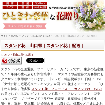
サイト
»
HOME
»
スタンド花山口県へお届け
»
スタンド花 山口県｜スタンド花｜配送｜
スタンド花 山口県｜スタンド花｜配送｜
スタンド花山口県へお届け
スタンド花の全国通販 フローリスト カノシェです。 東京の新宿区
で１５年目の生花店も好評営業中！！ マスコミや芸能界のお客様にも
タクサンご利用頂いています。 《テレビ・雑誌掲載例》 日経PLUS1
「女性に贈る宅配花束ランキング」全国３位 花まるマーケット 「ひ
まわり特集」他多数
スタンド花 フローリスト カノシェはこちら♪
お届けしている花のギフト スタンド花・・・アレンジメント｜花束｜
スタンド花｜プリザーブドフラワー 胡蝶蘭｜観葉植物｜寄せ植え
誕生日、還暦、楽屋花、結婚記念日、お悔やみ、供花など用途にあわ