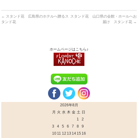
←
スタンド花 広島県のホテルへ贈るス
スタンド花 山口県の会館・ホールへお
タンド花
届け スタンド花
→
ホームページはこちら♪
2026年8月
月
火
水
木
金
土
日
1
2
3
4
5
6
7
8
9
10
11
12
13
14
15
16