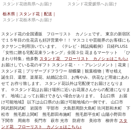
ウ
て
スタンド花徳島県へお届け
スタンド花愛媛県へお届け
ィ
く
ン
だ
ド
さ
栃木県｜スタンド花｜配送｜
ウ
い
スタンド花栃木県へお届け
で
(新
開
し
き
い
ま
ウ
スタンド花の全国通販 フローリスト カノシェです。 東京の新宿区
す)
ィ
ン
で１５年目の生花店も好評営業中！！ マスコミや芸能界のお客様にも
ド
タクサンご利用頂いています。 《テレビ・雑誌掲載例》 日経PLUS1
ウ
で
「女性に贈る宅配花束ランキング」全国３位 花まるマーケット 「ひ
開
き
まわり特集」他多数
スタンド花 フローリスト カノシェはこちら♪
ま
お届けしている花のギフト スタンド花・・・アレンジメント｜花束｜
す)
スタンド花｜プリザーブドフラワー 胡蝶蘭｜観葉植物｜寄せ植え
誕生日、還暦、楽屋花、結婚記念日、お悔やみ、供花など用途にあわ
せて お作り致します。 スタンド花以外は宅配便でお届けとなりま
す。 ※スタンド花はお届け場所に近いお花屋さんからの配達になりま
す。 地域によってお届けできない場合があります。 【山口県 お届
け可能地域】 以下は山口県のお届け可能地域の一例です。 山口市
阿武郡阿武町 岩国市 宇部市 大島郡周防大島町 玖珂郡和木町 下
松市 熊毛郡上関町 熊毛郡田布施町 熊毛郡平生町 山陽小野田市
下関市 周南市 長門市 萩市 光市 防府市 美祢市 柳井市
スタ
ンド花 フローリスト カノシェはこちら♪