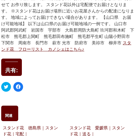
せて お作り致します。 スタンド花以外は宅配便でお届けとなりま
す。 ※スタンド花はお届け場所に近いお花屋さんからの配達になりま
す。 地域によってお届けできない場合があります。 【山口県 お届
け可能地域】 以下は山口県のお届け可能地域の一例です。 山口市
阿武郡阿武町 岩国市 宇部市 大島郡周防大島町 玖珂郡和木町 下
松市 熊毛郡上関町 熊毛郡田布施町 熊毛郡平生町 山陽小野田市
下関市 周南市 長門市 萩市 光市 防府市 美祢市 柳井市
スタ
ンド花 フローリスト カノシェはこちら♪
共有:
ク
Facebook
リ
で
ッ
共
ク
有
し
す
て
る
Twitter
に
で
は
関連
共
ク
有
リ
(新
ッ
スタンド花 徳島県｜スタン
スタンド花 愛媛県｜スタン
し
ク
い
し
ド花｜宅配｜
ド花｜送る｜