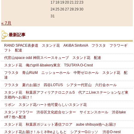
17
18
19
20
21
22
23
24
25
26
27
28
29
30
31
« 7月
最新記事
RAND SPACE表参道 スタンド花 AKiBA SinfoniA フラスタ フラワーギ
フト 配達
代官山space odd 神田スペースキューブ スタンド花 配達
スタンド花 俺のgrill &bakery東京 TSUTAYA O-Crest
フラスタ 青山RizM ニッショーホール 中野ゼロホール スタンド花 配
達
フラスタ 夏のお届け 四谷LOTUS シアター代官山 六行会ホール
スタンド花 秋葉原アフィリアクロニクルS 代アニLiveステーションなど東
京都内へお届け！
リボン スタンド花ハート他可愛らしいスタンド花
スタンドフラワー 渋谷区文化総合センター サイエンスホール 渋谷take
off７他へ配達
スタンド花 秋葉原ガジェット通信フロア aube shibuya他へお届け
スタンド花お届け！ルミネtheよしもと シアターGロッソ 渋谷O-nest