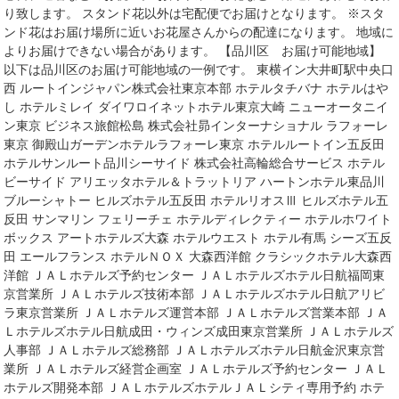
り致します。 スタンド花以外は宅配便でお届けとなります。 ※スタ
ンド花はお届け場所に近いお花屋さんからの配達になります。 地域に
よりお届けできない場合があります。 【品川区 お届け可能地域】
以下は品川区のお届け可能地域の一例です。 東横イン大井町駅中央口
西 ルートインジャパン株式会社東京本部 ホテルタチバナ ホテルはや
し ホテルミレイ ダイワロイネットホテル東京大崎 ニューオータニイ
ン東京 ビジネス旅館松島 株式会社昴インターナショナル ラフォーレ
東京 御殿山ガーデンホテルラフォーレ東京 ホテルルートイン五反田
ホテルサンルート品川シーサイド 株式会社高輪総合サービス ホテル
ビーサイド アリエッタホテル＆トラットリア ハートンホテル東品川
ブルーシャトー ヒルズホテル五反田 ホテルリオスⅢ ヒルズホテル五
反田 サンマリン フェリーチェ ホテルディレクティー ホテルホワイト
ボックス アートホテルズ大森 ホテルウエスト ホテル有馬 シーズ五反
田 エールフランス ホテルＮＯＸ 大森西洋館 クラシックホテル大森西
洋館 ＪＡＬホテルズ予約センター ＪＡＬホテルズホテル日航福岡東
京営業所 ＪＡＬホテルズ技術本部 ＪＡＬホテルズホテル日航アリビ
ラ東京営業所 ＪＡＬホテルズ運営本部 ＪＡＬホテルズ営業本部 ＪＡ
Ｌホテルズホテル日航成田・ウィンズ成田東京営業所 ＪＡＬホテルズ
人事部 ＪＡＬホテルズ総務部 ＪＡＬホテルズホテル日航金沢東京営
業所 ＪＡＬホテルズ経営企画室 ＪＡＬホテルズ予約センター ＪＡＬ
ホテルズ開発本部 ＪＡＬホテルズホテルＪＡＬシティ専用予約 ホテ