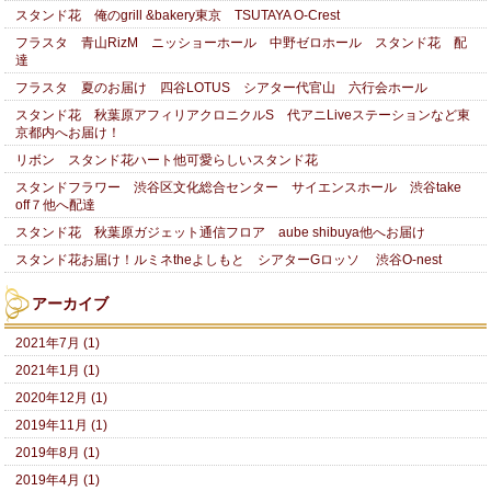
スタンド花 俺のgrill &bakery東京 TSUTAYA O-Crest
フラスタ 青山RizM ニッショーホール 中野ゼロホール スタンド花 配
達
フラスタ 夏のお届け 四谷LOTUS シアター代官山 六行会ホール
スタンド花 秋葉原アフィリアクロニクルS 代アニLiveステーションなど東
京都内へお届け！
リボン スタンド花ハート他可愛らしいスタンド花
スタンドフラワー 渋谷区文化総合センター サイエンスホール 渋谷take
off７他へ配達
スタンド花 秋葉原ガジェット通信フロア aube shibuya他へお届け
スタンド花お届け！ルミネtheよしもと シアターGロッソ 渋谷O-nest
アーカイブ
2021年7月 (1)
2021年1月 (1)
2020年12月 (1)
2019年11月 (1)
2019年8月 (1)
2019年4月 (1)