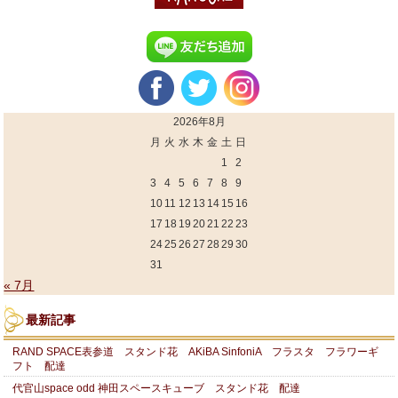
2026年8月
月
火
水
木
金
土
日
1
2
3
4
5
6
7
8
9
10
11
12
13
14
15
16
17
18
19
20
21
22
23
24
25
26
27
28
29
30
31
« 7月
最新記事
RAND SPACE表参道 スタンド花 AKiBA SinfoniA フラスタ フラワーギ
フト 配達
代官山space odd 神田スペースキューブ スタンド花 配達