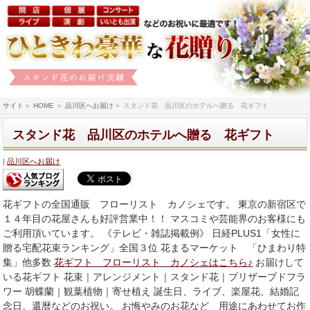
サイト
»
HOME
»
品川区へお届け
»
スタンド花 品川区のホテルへ贈る 花ギフト
スタンド花 品川区のホテルへ贈る 花ギフト
品川区へお届け
花ギフトの全国通販 フローリスト カノシェです。 東京の新宿区で
１４年目の花屋さんも好評営業中！！ マスコミや芸能界のお客様にも
ご利用頂いています。 《テレビ・雑誌掲載例》 日経PLUS1「女性に
贈る宅配花束ランキング」全国３位 花まるマーケット 「ひまわり特
集」他多数
花ギフト フローリスト カノシェはこちら♪
お届けして
いる花ギフト 花束｜アレンジメント｜スタンド花｜プリザーブドフラ
ワー 胡蝶蘭｜観葉植物｜寄せ植え 誕生日、ライブ、楽屋花、結婚記
念日、還暦などのお祝い。 お悔やみのお花など 用途にあわせてお作