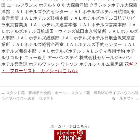
田 エールフランス ホテルＮＯＸ 大森西洋館 クラシックホテル大森西
洋館 ＪＡＬホテルズ予約センター ＪＡＬホテルズホテル日航福岡東
京営業所 ＪＡＬホテルズ技術本部 ＪＡＬホテルズホテル日航アリビ
ラ東京営業所 ＪＡＬホテルズ運営本部 ＪＡＬホテルズ営業本部 ＪＡ
Ｌホテルズホテル日航成田・ウィンズ成田東京営業所 ＪＡＬホテルズ
人事部 ＪＡＬホテルズ総務部 ＪＡＬホテルズホテル日航金沢東京営
業所 ＪＡＬホテルズ経営企画室 ＪＡＬホテルズ予約センター ＪＡＬ
ホテルズ開発本部 ＪＡＬホテルズホテルＪＡＬシティ専用予約 ホテ
ルリコルド ニュー銀月 アーバンステイ 株式会社セザールジャパン
ホテル営業課 ホテルワトソン ワトソン ホテルシャルム目黒店
花ギフ
ト フローリスト カノシェはこちら♪
←
スタンド花 青梅市の会館・ホール・
スタンド花 豊島区のライブハウスへ送
ライブハウスへ送る 花ギフト
る 花ギフト
→
ホームページはこちら♪