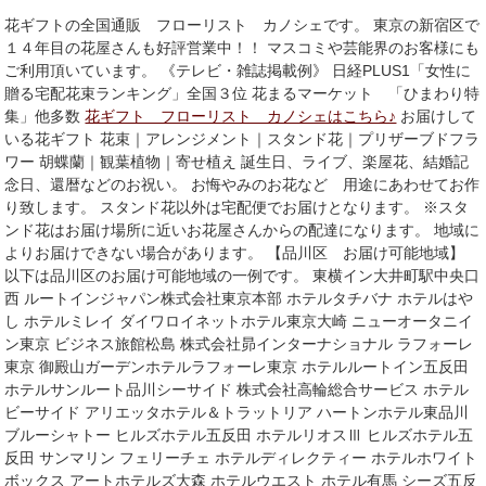
す)
ィ
ン
花ギフトの全国通販 フローリスト カノシェです。 東京の新宿区で
ド
１４年目の花屋さんも好評営業中！！ マスコミや芸能界のお客様にも
ウ
で
ご利用頂いています。 《テレビ・雑誌掲載例》 日経PLUS1「女性に
開
贈る宅配花束ランキング」全国３位 花まるマーケット 「ひまわり特
き
ま
集」他多数
花ギフト フローリスト カノシェはこちら♪
お届けして
す)
いる花ギフト 花束｜アレンジメント｜スタンド花｜プリザーブドフラ
ワー 胡蝶蘭｜観葉植物｜寄せ植え 誕生日、ライブ、楽屋花、結婚記
念日、還暦などのお祝い。 お悔やみのお花など 用途にあわせてお作
り致します。 スタンド花以外は宅配便でお届けとなります。 ※スタ
ンド花はお届け場所に近いお花屋さんからの配達になります。 地域に
よりお届けできない場合があります。 【品川区 お届け可能地域】
以下は品川区のお届け可能地域の一例です。 東横イン大井町駅中央口
西 ルートインジャパン株式会社東京本部 ホテルタチバナ ホテルはや
し ホテルミレイ ダイワロイネットホテル東京大崎 ニューオータニイ
ン東京 ビジネス旅館松島 株式会社昴インターナショナル ラフォーレ
東京 御殿山ガーデンホテルラフォーレ東京 ホテルルートイン五反田
ホテルサンルート品川シーサイド 株式会社高輪総合サービス ホテル
ビーサイド アリエッタホテル＆トラットリア ハートンホテル東品川
ブルーシャトー ヒルズホテル五反田 ホテルリオスⅢ ヒルズホテル五
反田 サンマリン フェリーチェ ホテルディレクティー ホテルホワイト
ボックス アートホテルズ大森 ホテルウエスト ホテル有馬 シーズ五反