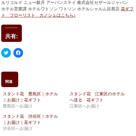
ルリコルド ニュー銀月 アーバンステイ 株式会社セザールジャパン
ホテル営業課 ホテルワトソン ワトソン ホテルシャルム目黒店
花ギフ
ト フローリスト カノシェはこちら♪
共有:
ク
Facebook
リ
で
ッ
共
ク
有
し
す
て
る
Twitter
に
で
は
関連
共
ク
有
リ
(新
ッ
スタンド花 豊島区｜ホテル
スタンド花 江東区のホテル
し
ク
い
し
｜お届け｜花ギフト
へ送る 花ギフト
ウ
て
豊島区へお届け
江東区へお届け
ィ
く
ン
だ
ド
さ
スタンド花 渋谷区｜ホテル
ウ
い
｜お届け｜花ギフト
で
(新
開
し
渋谷区へお届け
き
い
ま
ウ