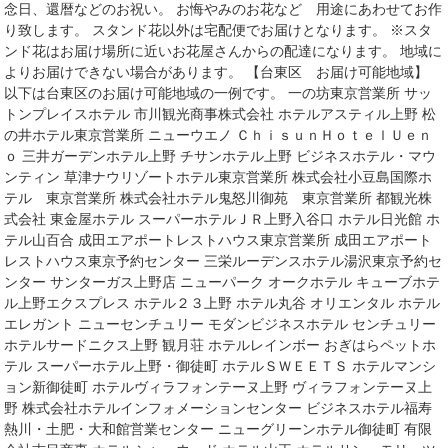
念日、還暦などのお祝い。 お悔やみのお花など 用途にあわせてお作
り致します。 スタンド花以外は宅配便でお届けとなります。 ※スタ
ンド花はお届け場所に近いお花屋さんからの配達になります。 地域に
よりお届けできない場合があります。 【台東区 お届け可能地域】
以下は台東区のお届け可能地域の一例です。 一の坊東京営業所 サッ
トンプレイスホテル 市川観光商事株式会社 ホテルアスティル上野 松
の井ホテル東京営業所 ニューウエノ ＣｈｉｓｕｎＨｏｔｅｌＵｅｎ
ｏ 三井ガーデンホテル上野 チサンホテル上野 ビジネスホテル・マウ
ンティン 草津ナウリゾートホテル東京営業所 株式会社小豆島国際ホ
テル 東京営業所 株式会社ホテル鬼怒川御苑 東京営業所 都観光株
式会社 東金屋ホテル スーパーホテルＪＲ上野入谷口 ホテル日光館 ホ
テル山百合 成田エアポートレストハウス東京営業所 成田エアポート
レストハウス東京予約センター 三栄ルーデンスホテル湯沢東京予約セ
ンター サンターガス上野店 ニューパーク オークホテル キューブホテ
ル上野エクスプレス ホテル２３上野 ホテル丸谷 オリエンタル ホテル
エレガント ニューセンチュリー モダンビジネスホテル センチュリー
ホテルサードニクス上野 観月荘 ホテルレインボー おぎはらペットホ
テル スーパーホテル上野・御徒町 ホテルＳＷＥＥＴＳ ホテルマンシ
ョン新御徒町 ホテルヴィラフォンテーヌ上野 ヴィラフォンテーヌ上
野 株式会社ホテルインフォメーションセンター ビジネスホテル福寿
熱川・土肥・大和館営業センター ニューグリーンホテル御徒町 有限