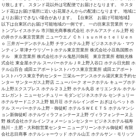
り致します。 スタンド花以外は宅配便でお届けとなります。 ※スタ
ンド花はお届け場所に近いお花屋さんからの配達になります。 地域に
よりお届けできない場合があります。 【台東区 お届け可能地域】
以下は台東区のお届け可能地域の一例です。 一の坊東京営業所 サッ
トンプレイスホテル 市川観光商事株式会社 ホテルアスティル上野 松
の井ホテル東京営業所 ニューウエノ ＣｈｉｓｕｎＨｏｔｅｌＵｅｎ
ｏ 三井ガーデンホテル上野 チサンホテル上野 ビジネスホテル・マウ
ンティン 草津ナウリゾートホテル東京営業所 株式会社小豆島国際ホ
テル 東京営業所 株式会社ホテル鬼怒川御苑 東京営業所 都観光株
式会社 東金屋ホテル スーパーホテルＪＲ上野入谷口 ホテル日光館 ホ
テル山百合 成田エアポートレストハウス東京営業所 成田エアポート
レストハウス東京予約センター 三栄ルーデンスホテル湯沢東京予約セ
ンター サンターガス上野店 ニューパーク オークホテル キューブホテ
ル上野エクスプレス ホテル２３上野 ホテル丸谷 オリエンタル ホテル
エレガント ニューセンチュリー モダンビジネスホテル センチュリー
ホテルサードニクス上野 観月荘 ホテルレインボー おぎはらペットホ
テル スーパーホテル上野・御徒町 ホテルＳＷＥＥＴＳ ホテルマンシ
ョン新御徒町 ホテルヴィラフォンテーヌ上野 ヴィラフォンテーヌ上
野 株式会社ホテルインフォメーションセンター ビジネスホテル福寿
熱川・土肥・大和館営業センター ニューグリーンホテル御徒町 有限
会社志目商事 ホテルシャーウッド ホテル山王 ホテルサン・モリッツ