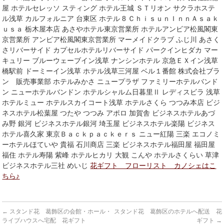
屋 ホテルセレッソ スティング ホテル王城 ＳＴリオン サクラホステ
ル浅草 カルフォルニア 台東区 ホテル 8 ＣｈｉｓｕｎＩｎｎＡｓａｋ
ｕｓａ 栃木屋本店 あさやホテル東京営業所 ホテルアンビア松風閣東
京営業所 アンビア松風閣東京営業所 マーメイドクラブ ふじ川 あさく
さリバーサイド カプセルホテルリバーサイド パークインヒダカ マー
キュリー ブルーウェーブイン浅草 ナンシンホテル 京急ＥＸイン浅草
橋駅前 ドーミーイン浅草 ホテル浅草三河屋 ベル１番館 株式会社ブラ
ン 販売事業部 ホテルみかさ ニュープラザ ファミリーホテルバンド
ン ニューホテルバンドン ホテルシャルム日暮里Ⅱ レディスビラ 浅草
ホテルミュー ホテルスカイコート浅草 ホテルさくら つつみ本店 ビジ
ネスホテル松葉屋 つたや つつみ アポロ 加賀舎 ビジネスホテルあづ
み野 銀河 ビジネスホテル銀河 埼玉屋 ビジネスホテル楽陽 ビジネス
ホテル喜久家 東京Ｂａｃｋｐａｃｋｅｒｓ ニュー紅陽 三楽 エコノミ
ーホテルほていや 貴福 石川商店 三楽 ビジネスホテル福田屋 福田屋
福住 ホテル寿陽 紫峰 ホテルヒカリ 大観 こんや ホテルさくらい 草津
ビジネスホテル三社 めいじ
花ギフト フローリスト カノシェはこ
ちら♪
←
スタンド花 葛飾区の会館・ホール・
スタンド花 葛飾区のホテルへ配送 花
ライブハウスへ宅配 花ギフト
ギフト
→