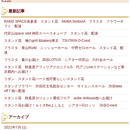
最新記事
RAND SPACE表参道 スタンド花 AKiBA SinfoniA フラスタ フラワーギ
フト 配達
代官山space odd 神田スペースキューブ スタンド花 配達
スタンド花 俺のgrill &bakery東京 TSUTAYA O-Crest
フラスタ 青山RizM ニッショーホール 中野ゼロホール スタンド花 配
達
フラスタ 夏のお届け 四谷LOTUS シアター代官山 六行会ホール
スタンド花 秋葉原アフィリアクロニクルS 代アニLiveステーションなど東
京都内へお届け！
リボン スタンド花ハート他可愛らしいスタンド花
スタンドフラワー 渋谷区文化総合センター サイエンスホール 渋谷take
off７他へ配達
スタンド花 秋葉原ガジェット通信フロア aube shibuya他へお届け
スタンド花お届け！ルミネtheよしもと シアターGロッソ 渋谷O-nest
アーカイブ
2021年7月 (1)