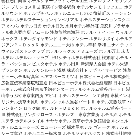
会社志目商事 ホテルシャーウッド ホテル山王 ホテルサン・モリッツ
ジン プリンセスⅡ世 東横イン鶯谷駅前 ホテルサンモリッツエコ ホテ
ルサウンド ホテルプチベル ホテルニューしのぶ 御徒町ステーション
ホテル ホテルステーションインペリアル ホテルステーションスクエ
ア かつら ホテル日光 ホテル日光 水月ホテル鴎外荘 鬼怒川プラザホ
テル東京案内所 アムール 浅草旅館東海荘 ホテル・アイビー ウィルア
ネックス ホテルダイヤモンド ホテルダンシー ホテルサボイ ホテルア
ジアンＰ－ＤｏｏＲ ホテルニユー大柿 ホテル幸和 幸和 ユナイテッド
ウィル ボストンクラブ ホテルラックス アミューズ ホテル万上 末広
ホテル ホテルル・クラブ 上野シティホテル株式会社 桜旅館 ホテル・
ラ・パッション ビスタホテル ホテル田川 新潟県人会館 ホテル朱鷺
プランタン ホテルサンルート浅草 株式会社トップベイサービス 浅草
ビューホテル写真室 ヘアスペースミツオ 日本ビューホテル株式会社
広報宣伝事業部広報直通 日本ビューホテル株式会社経理部 日本ビュ
ーホテル株式会社東京予約センター ホテルシャルム鴬谷パートⅠ 湖
山亭うぶや東京案内所 アピオ ホテルステーション７番館 東横インオ
リジナル浅草田原町 ホテルシャルム鴬谷パートⅡ ホテル京阪浅草 バ
レンタイン ロック館 ホテルＰ－ＤｏｏＲ ホテルシャルム鴬谷パート
Ⅲ 株式会社サンタクロース・ホテルズ 東京営業所 ホテル絆 ホテル
ステラ ホテルスタイル ヤヤヤホテル 浅草ホテル旅館組合 ルシェル
ホテルニューシーズ ニューシーズ 栃木屋ホテル ヴォーグ ホテル衣
シーズ鴬谷 ホテルニユー栃木屋 ホテルヤヤヤネクスト 株式会社旅籠