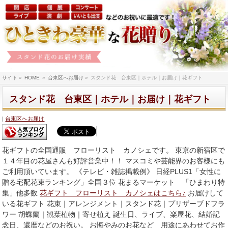
サイト
»
HOME
»
台東区へお届け
»
スタンド花 台東区｜ホテル｜お届け｜花ギフト
スタンド花 台東区｜ホテル｜お届け｜花ギフト
台東区へお届け
花ギフトの全国通販 フローリスト カノシェです。 東京の新宿区で
１４年目の花屋さんも好評営業中！！ マスコミや芸能界のお客様にも
ご利用頂いています。 《テレビ・雑誌掲載例》 日経PLUS1「女性に
贈る宅配花束ランキング」全国３位 花まるマーケット 「ひまわり特
集」他多数
花ギフト フローリスト カノシェはこちら♪
お届けして
いる花ギフト 花束｜アレンジメント｜スタンド花｜プリザーブドフラ
ワー 胡蝶蘭｜観葉植物｜寄せ植え 誕生日、ライブ、楽屋花、結婚記
念日、還暦などのお祝い。 お悔やみのお花など 用途にあわせてお作