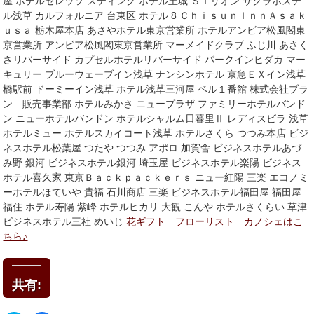
屋 ホテルセレッソ スティング ホテル王城 ＳＴリオン サクラホステ
ル浅草 カルフォルニア 台東区 ホテル 8 ＣｈｉｓｕｎＩｎｎＡｓａｋ
ｕｓａ 栃木屋本店 あさやホテル東京営業所 ホテルアンビア松風閣東
京営業所 アンビア松風閣東京営業所 マーメイドクラブ ふじ川 あさく
さリバーサイド カプセルホテルリバーサイド パークインヒダカ マー
キュリー ブルーウェーブイン浅草 ナンシンホテル 京急ＥＸイン浅草
橋駅前 ドーミーイン浅草 ホテル浅草三河屋 ベル１番館 株式会社ブラ
ン 販売事業部 ホテルみかさ ニュープラザ ファミリーホテルバンド
ン ニューホテルバンドン ホテルシャルム日暮里Ⅱ レディスビラ 浅草
ホテルミュー ホテルスカイコート浅草 ホテルさくら つつみ本店 ビジ
ネスホテル松葉屋 つたや つつみ アポロ 加賀舎 ビジネスホテルあづ
み野 銀河 ビジネスホテル銀河 埼玉屋 ビジネスホテル楽陽 ビジネス
ホテル喜久家 東京Ｂａｃｋｐａｃｋｅｒｓ ニュー紅陽 三楽 エコノミ
ーホテルほていや 貴福 石川商店 三楽 ビジネスホテル福田屋 福田屋
福住 ホテル寿陽 紫峰 ホテルヒカリ 大観 こんや ホテルさくらい 草津
ビジネスホテル三社 めいじ
花ギフト フローリスト カノシェはこ
ちら♪
共有: