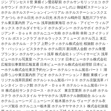
ジン プリンセスⅡ世 東横イン鶯谷駅前 ホテルサンモリッツエコ ホテ
ルサウンド ホテルプチベル ホテルニューしのぶ 御徒町ステーション
ホテル ホテルステーションインペリアル ホテルステーションスクエ
ア かつら ホテル日光 ホテル日光 水月ホテル鴎外荘 鬼怒川プラザホ
テル東京案内所 アムール 浅草旅館東海荘 ホテル・アイビー ウィルア
ネックス ホテルダイヤモンド ホテルダンシー ホテルサボイ ホテルア
ジアンＰ－ＤｏｏＲ ホテルニユー大柿 ホテル幸和 幸和 ユナイテッド
ウィル ボストンクラブ ホテルラックス アミューズ ホテル万上 末広
ホテル ホテルル・クラブ 上野シティホテル株式会社 桜旅館 ホテル・
ラ・パッション ビスタホテル ホテル田川 新潟県人会館 ホテル朱鷺
プランタン ホテルサンルート浅草 株式会社トップベイサービス 浅草
ビューホテル写真室 ヘアスペースミツオ 日本ビューホテル株式会社
広報宣伝事業部広報直通 日本ビューホテル株式会社経理部 日本ビュ
ーホテル株式会社東京予約センター ホテルシャルム鴬谷パートⅠ 湖
山亭うぶや東京案内所 アピオ ホテルステーション７番館 東横インオ
リジナル浅草田原町 ホテルシャルム鴬谷パートⅡ ホテル京阪浅草 バ
レンタイン ロック館 ホテルＰ－ＤｏｏＲ ホテルシャルム鴬谷パート
Ⅲ 株式会社サンタクロース・ホテルズ 東京営業所 ホテル絆 ホテル
ステラ ホテルスタイル ヤヤヤホテル 浅草ホテル旅館組合 ルシェル
ホテルニューシーズ ニューシーズ 栃木屋ホテル ヴォーグ ホテル衣
シーズ鴬谷 ホテルニユー栃木屋 ホテルヤヤヤネクスト 株式会社旅籠