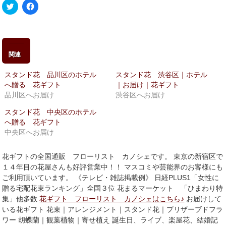
ク
Facebook
リ
で
ッ
共
ク
有
し
す
て
る
Twitter
に
で
は
関連
共
ク
有
リ
(新
ッ
スタンド花 品川区のホテル
スタンド花 渋谷区｜ホテル
し
ク
い
し
へ贈る 花ギフト
｜お届け｜花ギフト
ウ
て
品川区へお届け
渋谷区へお届け
ィ
く
ン
だ
ド
さ
スタンド花 中央区のホテル
ウ
い
へ贈る 花ギフト
で
(新
開
し
中央区へお届け
き
い
ま
ウ
す)
ィ
ン
花ギフトの全国通販 フローリスト カノシェです。 東京の新宿区で
ド
１４年目の花屋さんも好評営業中！！ マスコミや芸能界のお客様にも
ウ
で
ご利用頂いています。 《テレビ・雑誌掲載例》 日経PLUS1「女性に
開
贈る宅配花束ランキング」全国３位 花まるマーケット 「ひまわり特
き
ま
集」他多数
花ギフト フローリスト カノシェはこちら♪
お届けして
す)
いる花ギフト 花束｜アレンジメント｜スタンド花｜プリザーブドフラ
ワー 胡蝶蘭｜観葉植物｜寄せ植え 誕生日、ライブ、楽屋花、結婚記